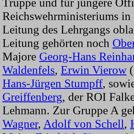
Truppe und für jüngere Offi
Reichswehrministeriums in
Leitung des Lehrgangs obl
Leitung gehörten noch
Ober
Majore
Georg-Hans Reinha
Waldenfels
,
Erwin Vierow
(
Hans-Jürgen Stumpff
, sowi
Greiffenberg
, der ROI Falke
Lehmann. Zur Gruppe A geh
Wagner
,
Adolf von Schell
,