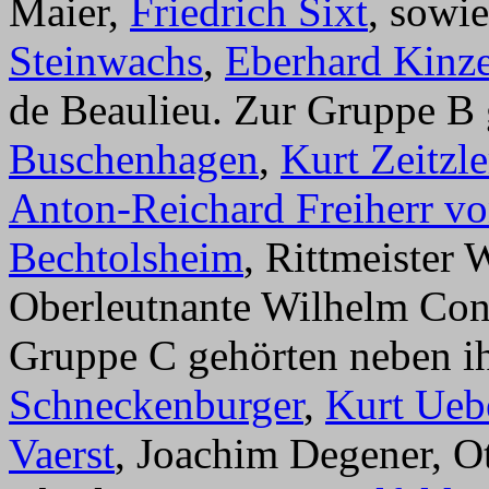
Maier,
Friedrich Sixt
, sowi
Steinwachs
,
Eberhard Kinze
de Beaulieu. Zur Gruppe B 
Buschenhagen
,
Kurt Zeitzle
Anton-Reichard Freiherr v
Bechtolsheim
, Rittmeister 
Oberleutnante Wilhelm Co
Gruppe C gehörten neben ih
Schneckenburger
,
Kurt Ueb
Vaerst
, Joachim Degener, Ot