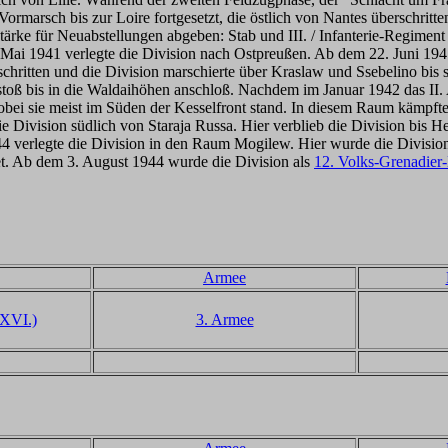
ormarsch bis zur Loire fortgesetzt, die östlich von Nantes überschritt
ärke für Neuabstellungen abgeben: Stab und III. / Infanterie-Regiment 2
e Mai 1941 verlegte die Division nach Ostpreußen. Ab dem 22. Juni 194
ritten und die Division marschierte über Kraslaw und Ssebelino bis
oß bis in die Waldaihöhen anschloß. Nachdem im Januar 1942 das II.
bei sie meist im Süden der Kesselfront stand. In diesem Raum kämpft
Division südlich von Staraja Russa. Hier verblieb die Division bis 
1944 verlegte die Division in den Raum Mogilew. Hier wurde die Divisi
t. Ab dem 3. August 1944 wurde die Division
als
12. Volks-Grenadier-
Armee
XXVI.)
3. Armee