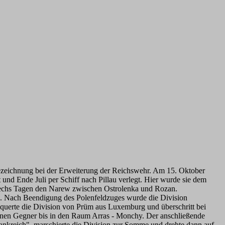
ezeichnung bei der Erweiterung der Reichswehr. Am 15. Oktober
und Ende Juli per Schiff nach Pillau verlegt. Hier wurde sie dem
h sechs Tagen den Narew zwischen Ostrolenka und Rozan.
n. Nach Beendigung des Polenfeldzuges wurde die Division
uerte die Division von Prüm aus Luxemburg und überschritt bei
genen Gegner bis in den Raum Arras - Monchy. Der anschließende
rankreich", marschierte die Division zur Somme und drehte dann auf