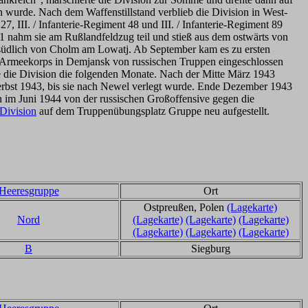
en wurde. Nach dem Waffenstillstand verblieb die Division in West-
7, III. / Infanterie-Regiment 48 und III. / Infanterie-Regiment 89
1 nahm sie am Rußlandfeldzug teil und stieß aus dem ostwärts von
 südlich von Cholm am Lowatj. Ab September kam es zu ersten
 Armeekorps in Demjansk von russischen Truppen eingeschlossen
e die Division die folgenden Monate. Nach der Mitte März 1943
Herbst 1943, bis sie nach Newel verlegt wurde. Ende Dezember 1943
on im Juni 1944 von der russischen Großoffensive gegen die
Division
auf dem Truppenübungsplatz Gruppe neu aufgestellt.
Heeresgruppe
Ort
Ostpreußen, Polen
(Lagekarte)
Nord
(Lagekarte)
(Lagekarte)
(Lagekarte)
(Lagekarte)
(Lagekarte)
(Lagekarte)
B
Siegburg