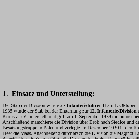
1. Einsatz und Unterstellung:
Der Stab der Division wurde als
Infanterieführer II
am 1. Oktober 
1935 wurde der Stab bei der Enttarnung zur
12. Infanterie-Division
u
Korps z.b.V. unterstellt und griff am 1. September 1939 die polnisc
Anschließend marschierte die Division über Brok nach Siedlce und 
Besatzungstruppe in Polen und verlegte im Dezember 1939 in den Ra
Heer die Maas. Anschließend durchbrach die Division die Maginot-L
Angriff über die Scarpe führte die Division bis in den Raum südwest