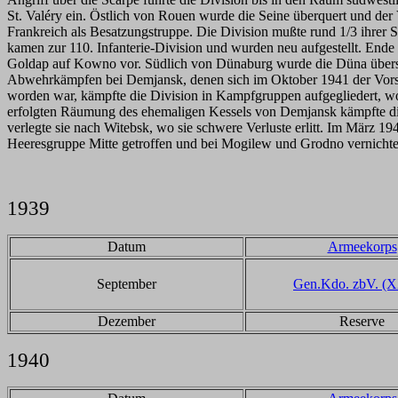
St. Valéry ein. Östlich von Rouen wurde die Seine überquert und der V
Frankreich als Besatzungstruppe. Die Division mußte rund 1/3 ihrer St
kamen zur 110. Infanterie-Division und wurden neu aufgestellt. End
Goldap auf Kowno vor. Südlich von Dünaburg wurde die Düna übersch
Abwehrkämpfen bei Demjansk, denen sich im Oktober 1941 der Vorst
worden war, kämpfte die Division in Kampfgruppen aufgegliedert, wo
erfolgten Räumung des ehemaligen Kessels von Demjansk kämpfte die 
verlegte sie nach Witebsk, wo sie schwere Verluste erlitt. Im März 
Heeresgruppe Mitte getroffen und bei Mogilew und Grodno vernichte
1939
Datum
Armeekorps
September
Gen.Kdo. zbV. (
Dezember
Reserve
1940