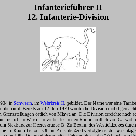
Infanterieführer II
12. Infanterie-Division
1934 in
Schwerin
, im
Wehrkreis II
, gebildet. Der Name war eine Tarnb
mbenannt. Bereits am 12. Juli 1939 wurde die Division mobil gemacht 
hen Grenzstellungen östlich von Mlawa an. Die Division erreichte nac
dann östlich an Warschau vorbei bis in den Raum nördlich von Garwoli
um Siegburg zur Heeresgruppe B. Zu Beginn des Westfeldzuges durchq
inie im Raum Trélon - Ohain. Anschließend verfolgte sie den geschla
lich von Lille. Während der zweiten Feldzugphase, der "Schlacht um F