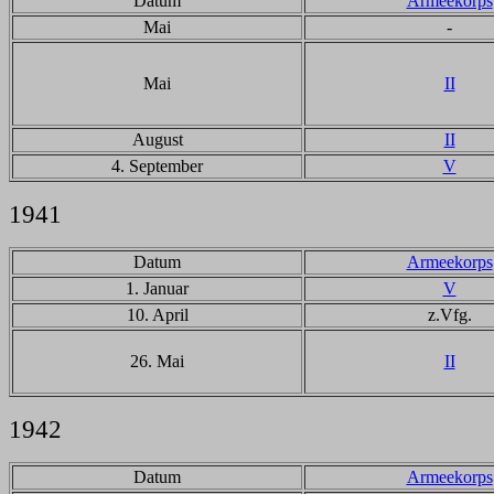
Datum
Armeekorps
Mai
-
Mai
II
August
II
4. September
V
1941
Datum
Armeekorps
1. Januar
V
10. April
z.Vfg.
26. Mai
II
1942
Datum
Armeekorps