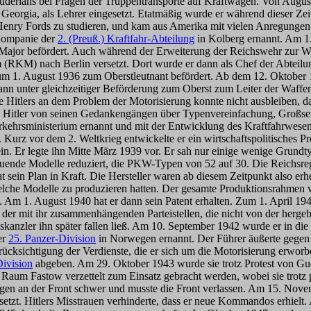
Guderians bei Fragen der Truppentransporte auf Kraftwagen. Von Augus
, Georgia, als Lehrer eingesetzt. Etatmäßig wurde er während dieser Z
e Henry Fords zu studieren, und kam aus Amerika mit vielen Anregung
 Kompanie der
2. (Preuß.) Kraftfahr-Abteilung
in Kolberg ernannt. Am 1.
m Major befördert. Auch während der Erweiterung der Reichswehr zur 
ium (RKM) nach Berlin versetzt. Dort wurde er dann als Chef der Abte
zum 1. August 1936 zum Oberstleutnant befördert. Ab dem 12. Oktober 
n unter gleichzeitiger Beförderung zum Oberst zum Leiter der Waffen
tlers an dem Problem der Motorisierung konnte nicht ausbleiben, das
nd, Hitler von seinen Gedankengängen über Typenvereinfachung, Großs
erkehrsministerium ernannt und mit der Entwicklung des Kraftfahrwesens
. Kurz vor dem 2. Weltkrieg entwickelte er ein wirtschaftspolitisches 
 ein. Er legte ihn Mitte März 1939 vor. Er sah nur einige wenige Gru
ende Modelle reduziert, die PKW-Typen von 52 auf 30. Die Reichsregi
 sein Plan in Kraft. Die Hersteller waren ab diesem Zeitpunkt also erh
welche Modelle zu produzieren hatten. Der gesamte Produktionsrahmen
Am 1. August 1940 hat er dann sein Patent erhalten. Zum 1. April 1942
d der mit ihr zusammenhängenden Parteistellen, die nicht von der herg
chskanzler ihn später fallen ließ. Am 10. September 1942 wurde er in d
er
25. Panzer-Division
in Norwegen ernannt. Der Führer äußerte gegen 
ksichtigung der Verdienste, die er sich um die Motorisierung erworbe
Division
abgeben. Am 29. Oktober 1943 wurde sie trotz Protest von Guder
m Raum Fastow verzettelt zum Einsatz gebracht werden, wobei sie trotz
Tagen an der Front schwer und musste die Front verlassen. Am 15. N
e versetzt. Hitlers Misstrauen verhinderte, dass er neue Kommandos erh