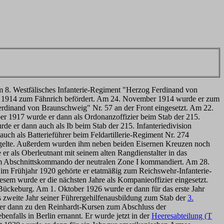
m 8. Westfälisches Infanterie-Regiment "Herzog Ferdinand von
er 1914 zum Fähnrich befördert. Am 24. November 1914 wurde er zum
 Ferdinand von Braunschweig" Nr. 57 an der Front eingesetzt. Am 22.
er 1917 wurde er dann als Ordonanzoffizier beim Stab der 215.
rde er dann auch als Ib beim Stab der 215. Infanteriedivision
h als Batterieführer beim Feldartillerie-Regiment Nr. 274
iegelte. Außerdem wurden ihm neben beiden Eisernen Kreuzen noch
 als Oberleutnant mit seinem alten Rangdienstalter in das
zum Abschnittskommando der neutralen Zone I kommandiert. Am 28.
m Frühjahr 1920 gehörte er etatmäßig zum Reichswehr-Infanterie-
em wurde er die nächsten Jahre als Kompanieoffizier eingesetzt.
Bückeburg. Am 1. Oktober 1926 wurde er dann für das erste Jahr
 zweite Jahr seiner Führergehilfenausbildung zum Stab der
3.
 er dann zu den Reinhardt-Kursen zum Abschluss der
benfalls in Berlin ernannt. Er wurde jetzt in der
Heeresabteilung (T