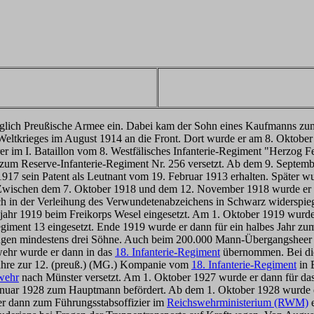
niglich Preußische Armee ein. Dabei kam der Sohn eines Kaufmanns zu
 Weltkrieges im August 1914 an die Front. Dort wurde er am 8. Oktob
hrer im I. Bataillon vom 8. Westfälisches Infanterie-Regiment "Herzog
zum Reserve-Infanterie-Regiment Nr. 256 versetzt. Ab dem 9. Septemb
 1917 sein Patent als Leutnant vom 19. Februar 1913 erhalten. Später wu
Zwischen dem 7. Oktober 1918 und dem 12. November 1918 wurde er auc
 sich in der Verleihung des Verwundetenabzeichens in Schwarz widersp
hr 1919 beim Freikorps Wesel eingesetzt. Am 1. Oktober 1919 wurde er
giment 13 eingesetzt. Ende 1919 wurde er dann für ein halbes Jahr 
angen mindestens drei Söhne. Auch beim 200.000 Mann-Übergangsheer i
ehr wurde er dann in das
18. Infanterie-Regiment
übernommen. Bei dies
 Jahre zur 12. (preuß.) (MG.) Kompanie vom
18. Infanterie-Regiment
in 
swehr
nach Münster versetzt. Am 1. Oktober 1927 wurde er dann für das
 Januar 1928 zum Hauptmann befördert. Ab dem 1. Oktober 1928 wurde
r dann zum Führungsstabsoffizier im
Reichswehrministerium (RWM)
e