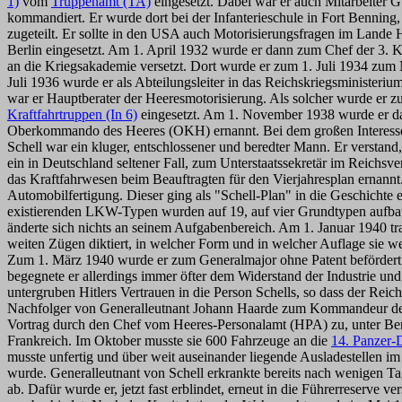
1)
vom
Truppenamt (TA)
eingesetzt. Dabei war er auch Mitarbeiter 
kommandiert. Er wurde dort bei der Infanterieschule in Fort Benning
zugeteilt. Er sollte in den USA auch Motorisierungsfragen im Land
Berlin eingesetzt. Am 1. April 1932 wurde er dann zum Chef der 3.
an die Kriegsakademie versetzt. Dort wurde er zum 1. Juli 1934 zu
Juli 1936 wurde er als Abteilungsleiter in das Reichskriegsminister
war er Hauptberater der Heeresmotorisierung. Als solcher wurde er 
Kraftfahrtruppen (In 6)
eingesetzt. Am 1. November 1938 wurde er dan
Oberkommando des Heeres (OKH) ernannt. Bei dem großen Interesse Hi
Schell war ein kluger, entschlossener und beredter Mann. Er versta
ein in Deutschland seltener Fall, zum Unterstaatssekretär im Reichsv
das Kraftfahrwesen beim Beauftragten für den Vierjahresplan ernannt
Automobilfertigung. Dieser ging als "Schell-Plan" in die Geschichte
existierenden LKW-Typen wurden auf 19, auf vier Grundtypen aufbau
änderte sich nichts an seinem Aufgabenbereich. Am 1. Januar 1940 trat
weiten Zügen diktiert, in welcher Form und in welcher Auflage sie 
Zum 1. März 1940 wurde er zum Generalmajor ohne Patent befördert. 
begegnete er allerdings immer öfter dem Widerstand der Industrie un
untergruben Hitlers Vertrauen in die Person Schells, so dass der Rei
Nachfolger von
Generalleutnant Johann Haarde
zum Kommandeur d
Vortrag durch den Chef vom Heeres-Personalamt (HPA) zu, unter Berüc
Frankreich. Im Oktober musste sie 600 Fahrzeuge an die
14. Panzer-
musste unfertig und über weit auseinander liegende Ausladestellen i
wurde. Generalleutnant von Schell erkrankte bereits nach wenigen 
ab. Dafür
wurde er, jetzt fast erblindet, erneut in die Führerreserv