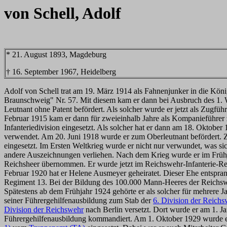
von Schell, Adolf
* 21. August 1893, Magdeburg
† 16. September 1967, Heidelberg
Adolf von Schell trat am 19. März 1914 als Fahnenjunker in die Kö
Braunschweig" Nr. 57. Mit diesem kam er dann bei Ausbruch des 1.
Leutnant ohne Patent befördert. Als solcher wurde er jetzt als Zugfü
Februar 1915 kam er dann für zweieinhalb Jahre als Kompanieführer 
Infanteriedivision eingesetzt. Als solcher hat er dann am 18. Oktober
verwendet. Am 20. Juni 1918 wurde er zum Oberleutnant befördert. 
eingesetzt. Im Ersten Weltkrieg wurde er nicht nur verwundet, was
andere Auszeichnungen verliehen. Nach dem Krieg wurde er im Frühja
Reichsheer übernommen. Er wurde jetzt im Reichswehr-Infanterie-Re
Februar 1920 hat er Helene Ausmeyer geheiratet. Dieser Ehe entspr
Regiment 13. Bei der Bildung des 100.000 Mann-Heeres der Reichsw
Spätestens ab dem Frühjahr 1924 gehörte er als solcher für mehrere
seiner Führergehilfenausbildung zum Stab der
6. Division der Reich
Division der Reichswehr
nach Berlin versetzt. Dort wurde er am 1.
Führergehilfenausbildung kommandiert. Am 1. Oktober 1929 wurde e