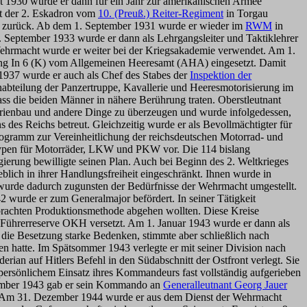
t 1930 wurde er dann für ein Jahr zur amerikanischen Armee
eit der 2. Eskadron vom
10. (Preuß.) Reiter-Regiment
in Torgau
en zurück. Ab dem 1. September 1931 wurde er wieder im
RWM
in
 September 1933 wurde er dann als Lehrgangsleiter und Taktiklehrer
Wehrmacht wurde er weiter bei der Kriegsakademie verwendet. Am 1.
ilung In 6 (K) vom Allgemeinen Heeresamt (AHA) eingesetzt. Damit
1937 wurde er auch als Chef des Stabes der
Inspektion der
abteilung der Panzertruppe, Kavallerie und Heeresmotorisierung im
s die beiden Männer in nähere Berührung traten. Oberstleutnant
erienbau und andere Dinge zu überzeugen und wurde infolgedessen,
 des Reichs betreut. Gleichzeitig wurde er als Bevollmächtigter für
Programm zur Vereinheitlichung der reichsdeutschen Motorrad- und
ndtypen für Motorräder, LKW und PKW vor. Die 114 bislang
erung bewilligte seinen Plan. Auch bei Beginn des 2. Weltkrieges
eblich in ihrer Handlungsfreiheit eingeschränkt. Ihnen wurde in
 wurde dadurch zugunsten der Bedürfnisse der Wehrmacht umgestellt.
 wurde er zum Generalmajor befördert. In seiner Tätigkeit
ebrachten Produktionsmethode abgehen wollten. Diese Kreise
ie Führerreserve OKH versetzt. Am 1. Januar 1943 wurde er dann als
die Besetzung starke Bedenken, stimmte aber schließlich nach
n hatte. Im Spätsommer 1943 verlegte er mit seiner Division nach
ian auf Hitlers Befehl in den Südabschnitt der Ostfront verlegt. Sie
 persönlichem Einsatz ihres Kommandeurs fast vollständig aufgerieben
ovember 1943 gab er sein Kommando an
Generalleutnant Georg Jauer
ielt. Am 31. Dezember 1944 wurde er aus dem Dienst der Wehrmacht