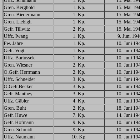
Uffz. Schumann
1. Kp.
15. Mai 19
Gren. Berghold
1. Kp.
15. Mai 19
Gren. Biedermann
1. Kp.
15. Mai 19
Gren. Liebigh
1. Kp.
15. Mai 19
Gefr. Tillwitz
2. Kp.
15. Mai 19
Uffz. Iwang
1. Kp.
9. Juni 194
Fw. Jahre
1. Kp.
10. Juni 19
Gefr. Vogt
1. Kp.
10. Juni 19
Uffz. Bartussek
1. Kp.
10. Juni 19
Gren. Wiesner
2. Kp.
10. Juni 19
O.Gefr. Herrmann
2. Kp.
10. Juni 19
Uffz. Schneider
3. Kp.
10. Juni 19
O.Gefr.Becker
3. Kp.
10. Juni 19
Gefr. Manthey
3. Kp.
10. Juni 19
Uffz. Gäbler
4. Kp.
10. Juni 19
Gren. Buht
2. Kp.
18. Juni 19
Gefr. Huwe
7. Kp.
14. Juni 19
Gefr. Hofmann
9. Kp.
10. Juni 19
Gren. Schmidt
9. Kp.
10. Juni 19
Uffz. Naumann
10. Kp.
10. Juni 19