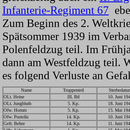
Infanterie-Regiment 67
eben
Zum Beginn des 2. Weltkri
Spätsommer 1939 im Verba
Polenfeldzug teil. Im Früh
dann am Westfeldzug teil. 
es folgend Verluste an Gefa
Name
Truppenteil
Sterbedatu
OLt. Heine
III. Btl
10. Juni 19
OLt. Jungbluth
5. Kp.
18. Juni 19
Ofw. Homm
5. Kp.
15. Mai 19
Ofw. Pustolla
14. Kp.
10. Juni 19
Gefr. Behre
14. Kp.
11. Juni 19