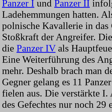
Panzer I
und
Panzer II
infol
Ladehemmungen hatten. Al
polnische Kavallerie in das 
Stoßkraft der Angreifer. D
die
Panzer IV
als Hauptfeuerkraft hatten sich verschossen. Eine Weiterführung des Angriffs versprach keinen Erfolg mehr. Deshalb brach man den Angriff gegen 19 Uhr ab. Dem Gegner gelang es 11 Panzer abzuschießen, rund 20 Panzer fielen aus. Die verstärkte I. Abteilung hatte nach Abbruch des Gefechtes nur noch 29 einsatzfähige Panzer. Die Verteidiger von Rozan zogen in der Nacht auf den 6. September 1939 eilig ab. Sie fanden keine Zeit mehr die wichtige Brücke über den Narew zu zerstören. Der Ort selbst war aber komplett niedergebrannt und verlassen. Wegen der vielen ausgefallenen Panzer mussten die Kompanien der I. Abteilung erst neu formiert werden. In Glazewo ging man bis zum 7. September 1939 mit Hochdruck an die Wiederinstandsetzung der Panzer. Am Nachmittag des 8. September 1939 trat die Gruppe Steiner mit der unterstellten II. Abteilung des Regiments, ohne 8. Kompanie, in östlicher Richtung an. Ihr Auftrag war, auf Sniadowo, etwa 20 Kilometer südlich von Lomza, vorzugehen und die Straße Lomza - Ostrow Mazowiecka zu sperren. Über Goworowo - Suchcice erreichte sie bei geringer Feindberührung unterwegs am Abend des 8. September 1939 die Straße Ostrolenka - Czerwin. Im Raum um Czerwin sicherten die Panzerkompanien in Igelstellung. Sie nahmen den Gefechtstross in ihre Mitte, tankten und verpflegten. Die Nacht verlief ruhig. Die I. Abteilung war am 8. September 1939 um 21 Uhr von Glazewo aus in den großen Wald südöstlich von Rozan abgerückt. Dort vermochte sie in guter Tarnung ihre notwendigen Insatndsetzungsarbeiten fortzusetzen. Am 9. September 1939 trat die Gruppe Steiner wieder an. Ohne auf Feind zu stoßen, geht es über Laski nach Sokolowo, dicht östlich von Czerwin. Die Brücke über den Orz-Bach ist zerstört und man überquert das Gewässer an einer Furt. Steckengebliebene Radfahrzeuge werden von den Panzern durchgeschleppt. Abends sind Nadbory und die Höhen nördlich davon genommen. Von West nach Ost zurückgehende polnische Verbände nimmt die Artillerie unter Feuer. Dann wird die 5. Kompanie zu einem Angriff auf Jacak Borki angesetzt, um die zurückflutenden Polen endgültig zu zerschlagen. Die Kompanie verfügte nur über 11 Panzer, weil der Führer der Gruppe Steiner 2 Züge dieser Kompanie zu einer Aufklärung angesetzt hatte. Im Verlauf des Angriffs zerschlug die Kompanie eine abgesessene Reiterschwadron mit einer Pak und 5 MG. Der Ort Jacak Borki ging in Flammen auf. Bei völliger Dunkelheit kehrte die Kompanie zurück und hatte anschließend den Stab der Gruppe in Jacak Dworna zu sichern. Das erforderliche Auftanken und Munitionieren wurde bis zur Morgendämmerung verschoben. Die verstärkte I. Abteilung hatte an diesem 9. September 1939 einen Ruhetag. Da die 4. Kompanie nur noch über zwei einsatzfähige Panzer verfügte, gliederte man sie in die 8. Kompanie ein, was bis zum Ende des Polenfeldzuges so beibehalten wurde. Am 10. September 1939 um 3:30 Uhr gab die Gruppe Steiner folgenden Befehl: "Die Gruppe löst sich mit Hellwerden mit allen Teilen vom Gegner und geht über Nadbory - Laski an die Straße Lomza - Ostrow Mazowiecka zurück, um von dort aus über den Bug in den Rücken der zurückgehenden polnischen Armee zu stoßen." Dem Chef der 5. Kompan