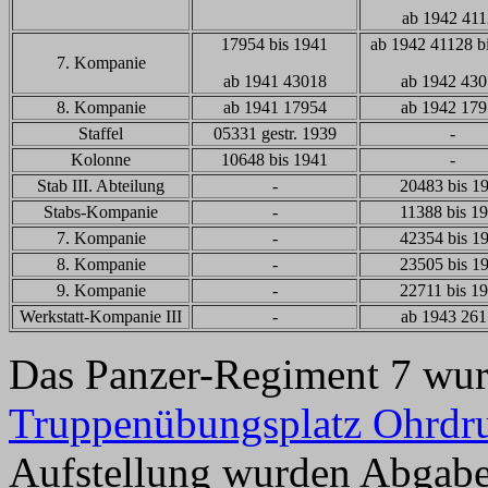
ab 1942 41
17954 bis 1941
ab 1942 41128 b
7. Kompanie
ab 1941 43018
ab 1942 43
8. Kompanie
ab 1941 17954
ab 1942 17
Staffel
05331 gestr. 1939
-
Kolonne
10648 bis 1941
-
Stab III. Abteilung
-
20483 bis 1
Stabs-Kompanie
-
11388 bis 1
7. Kompanie
-
42354 bis 1
8. Kompanie
-
23505 bis 1
9. Kompanie
-
22711 bis 1
Werkstatt-Kompanie III
-
ab 1943 26
Das Panzer-Regiment 7 wur
Truppenübungsplatz Ohrdr
Aufstellung wurden Abgabe