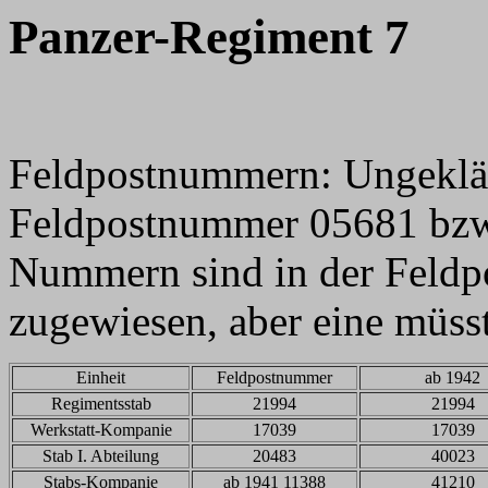
Panzer-Regiment 
Feldpostnummern: Ungeklärt 
Feldpostnummer 05681 bzw.
Nummern sind in der Feldpos
zugewiesen, aber eine müsst
Einheit
Feldpostnummer
ab 1942
Regimentsstab
21994
21994
Werkstatt-Kompanie
17039
17039
Stab I. Abteilung
20483
40023
Stabs-Kompanie
ab 1941 11388
41210