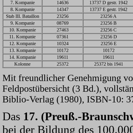
7. Kompanie
14636
13737 D gestr. 1942
8. Kompanie
14347
13737 E gestr. 1942
Stab III. Bataillon
23256
23256 A
9. Kompanie
08769
23256 B
10. Kompanie
27463
23256 C
11. Kompanie
07361
23256 D
12. Kompanie
10324
23256 E
13. Kompanie
10172
10172
14. Kompanie
19611
19611
Kolonne
25372
25372 bis 1941
Mit freundlicher Genehmigung vo
Feldpostübersicht (3 Bd.), vollst
Biblio-Verlag (1980), ISBN-10: 
Das
17. (Preuß.-Braunschw
bei der Bildung des 100.0