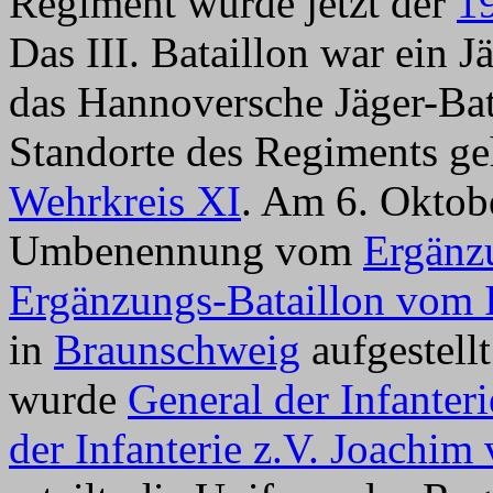
Regiment wurde jetzt der
19
Das III. Bataillon war ein J
das Hannoversche Jäger-Bat
Standorte des Regiments g
Wehrkreis XI
. Am 6. Oktob
Umbenennung vom
Ergänz
Ergänzungs-Bataillon vom 
in
Braunschweig
aufgestell
wurde
General der Infanter
der Infanterie z.V. Joachim