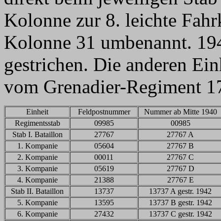
Kolonne zur 8. leichte Fahr
Kolonne 31 umbenannt. 1942
gestrichen. Die anderen Ei
vom Grenadier-Regiment 1
Einheit
Feldpostnummer
Nummer ab Mitte 1940
Regimentsstab
09985
00985
Stab I. Bataillon
27767
27767 A
1. Kompanie
05604
27767 B
2. Kompanie
00011
27767 C
3. Kompanie
05619
27767 D
4. Kompanie
21388
27767 E
Stab II. Bataillon
13737
13737 A gestr. 1942
5. Kompanie
13595
13737 B gestr. 1942
6. Kompanie
27432
13737 C gestr. 1942