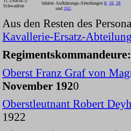
11. (Nachr.-)
bildete
Aufklärungs-Abteilungen
8
,
18
,
28
Schwadron
und
162
.
Aus den Resten des Personal
Kavallerie-Ersatz-Abteilun
Regimentskommandeure:
Oberst Franz Graf von Mag
November 192
0
Oberstleutnant Robert Deyh
1922