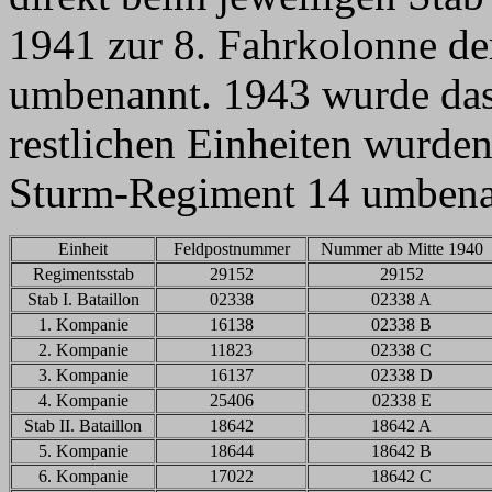
1941 zur 8. Fahrkolonne de
umbenannt. 1943 wurde das I
restlichen Einheiten wurde
Sturm-Regiment 14 umbena
Einheit
Feldpostnummer
Nummer ab Mitte 1940
Regimentsstab
29152
29152
Stab I. Bataillon
02338
02338 A
1. Kompanie
16138
02338 B
2. Kompanie
11823
02338 C
3. Kompanie
16137
02338 D
4. Kompanie
25406
02338 E
Stab II. Bataillon
18642
18642 A
5. Kompanie
18644
18642 B
6. Kompanie
17022
18642 C