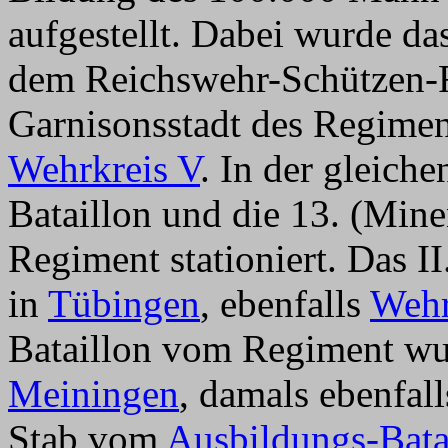
aufgestellt. Dabei wurde da
dem Reichswehr-Schützen-R
Garnisonsstadt des Regime
Wehrkreis V
. In der gleiche
Bataillon und die 13. (Mi
Regiment stationiert. Das 
in
Tübingen
, ebenfalls
Wehr
Bataillon vom Regiment wu
Meiningen
, damals ebenfal
Stab vom
Ausbildungs-Bata