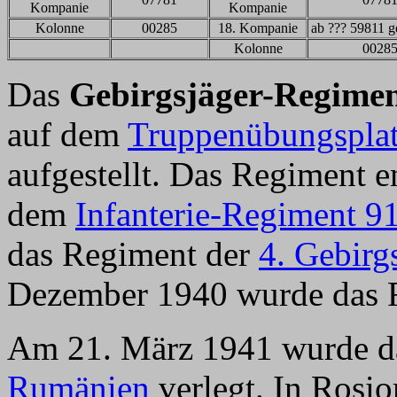
Kompanie
Kompanie
Kolonne
00285
18. Kompanie
ab ??? 59811 g
Kolonne
0028
Das
Gebirgsjäger-Regimen
auf dem
Truppenübungspla
aufgestellt. Das Regiment
dem
Infanterie-Regiment 9
das Regiment der
4. Gebirg
Dezember 1940 wurde das R
Am 21. März 1941 wurde d
Rumänien
verlegt. In Rosi