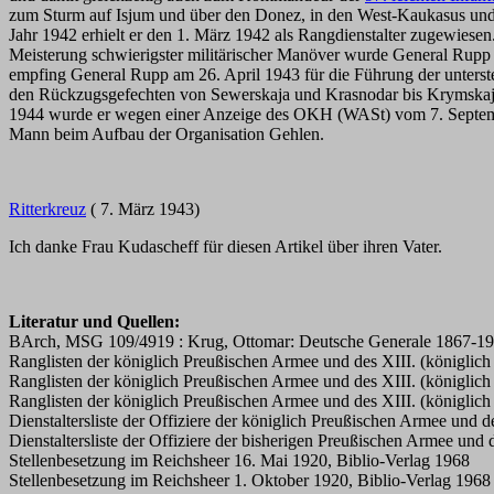
zum Sturm auf Isjum und über den Donez, in den West-Kaukasus un
Jahr 1942 erhielt er den 1. März 1942 als Rangdienstalter zugewiese
Meisterung schwierigster militärischer Manöver wurde General Rupp
empfing General Rupp am 26. April 1943 für die Führung der unterste
den Rückzugsgefechten von Sewerskaja und Krasnodar bis Krymskaja 
1944 wurde er wegen einer Anzeige des OKH (WASt) vom 7. September 
Mann beim Aufbau der Organisation Gehlen.
Ritterkreuz
( 7. März 1943)
Ich danke Frau Kudascheff für diesen Artikel über ihren Vater.
Literatur und Quellen:
BArch, MSG 109/4919 : Krug, Ottomar: Deutsche Generale 1867-1
Ranglisten der königlich Preußischen Armee und des XIII. (königlic
Ranglisten der königlich Preußischen Armee und des XIII. (königlic
Ranglisten der königlich Preußischen Armee und des XIII. (königlic
Dienstaltersliste der Offiziere der königlich Preußischen Armee und
Dienstaltersliste der Offiziere der bisherigen Preußischen Armee un
Stellenbesetzung im Reichsheer 16. Mai 1920, Biblio-Verlag 1968
Stellenbesetzung im Reichsheer 1. Oktober 1920, Biblio-Verlag 1968