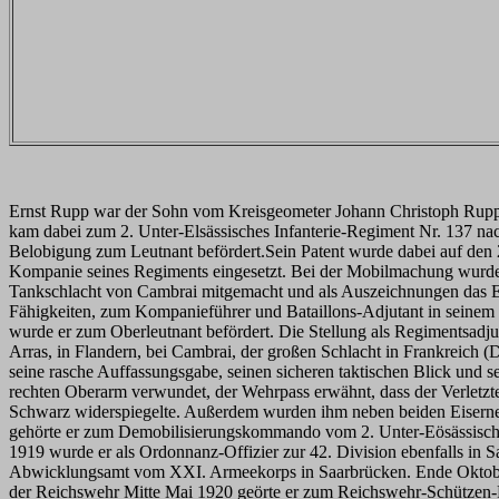
Ernst Rupp war der Sohn vom Kreisgeometer Johann Christoph Rupp u
kam dabei zum 2. Unter-Elsässisches Infanterie-Regiment Nr. 137 na
Belobigung zum Leutnant befördert.Sein Patent wurde dabei auf den 
Kompanie seines Regiments eingesetzt. Bei der Mobilmachung wurde er
Tankschlacht von Cambrai mitgemacht und als Auszeichnungen das EK 
Fähigkeiten, zum Kompanieführer und Bataillons-Adjutant in seinem
wurde er zum Oberleutnant befördert. Die Stellung als Regimentsadjut
Arras, in Flandern, bei Cambrai, der großen Schlacht in Frankreich
seine rasche Auffassungsgabe, seinen sicheren taktischen Blick und
rechten Oberarm verwundet, der Wehrpass erwähnt, dass der Verletzte
Schwarz widerspiegelte. Außerdem wurden ihm neben beiden Eiserne
gehörte er zum Demobilisierungskommando vom 2. Unter-Eösässisches 
1919 wurde er als Ordonnanz-Offizier zur 42. Division ebenfalls in
Abwicklungsamt vom XXI. Armeekorps in Saarbrücken. Ende Oktober
der Reichswehr Mitte Mai 1920 geörte er zum Reichswehr-Schützen-R