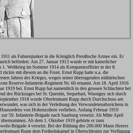
1911 als Fahnenjunker in die Königlich Preußische Armee ein. Er
rich befördert. Am 27. Januar 1913 wurde er mit kaiserlicher
n 1. Weltkrieg im Sommer 1914 als Kompanieoffizier in der 8.
ückte mit diesem an die Front. Ernst Rupp hatte u.a. die
sten Jahren des Krieges, wegen seiner überragenden militärischen
vom Reserve-Infanterie-Regiment Nr. 60 ernannt. Am 18. April 1916
uar 1919 bei. Ernst Rupp hat namentlich in den grossen Schlachten bei
nd des Rückzuges bei St. Quentin, Sequehart, Wassigny sich durch
 6. September 1918 wurde Oberleutnant Rupp durch Durchschuss am
 verwundet, was sich in der Verleihung des Verwundetenabzeichens in
 Hausordens von Hohenzollern verliehen. Anfang Februar 1919
ur 59. Infanterie-Brigade nach Saarburg versetzt. Ab Mitte April
heer übernommen. Ab dem 1. Oktober 1919 gehörte er zum
ehr-Brigade 4 versetzt. Bei der Bildung des 200.000 Mann Heeres
erleutnant Rupp dem Freiheitskampf in Oberschlesien zur Verfügung