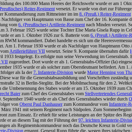
er Bildung des 100.000 Mann Heeres der Reichswehr wurde er am 1 Okt
(Preußisches) Reiter-Regiment
versetzt. Er wurde von dort zur Führerg
er Kommandierung zum Rittmeister im im
8. (Preuß.) Reiter-Regiment
als Nachfolger von Hauptmann von Basse zum Chef der 16. Kompanie 
eilung vom
6. (Preußisches) Artillerie-Regiment
nach Minden versetzt. S
. Am 3. Februar 1925 wurde seine Tochter Else Maria Gisela Rupp in C
wurde er am 1. Oktober 1926 zur 6. Batterie vom
6. (Preuß.) Artillerie
 im RWM kommandiert. Dabei handelte es sich um die Heeresvermessun
etzt. Am 1. Februar 1930 wurde er als Nachfolger von Hauptmann Ot
b vom
Artillerieführer VII
versetzt. Seine 9. Kompanie übernahm dafür
pril 1933 festgelegt. Es erfolgte nun seine Verwendung im Generalstab
r VII
zugeordnet. Dort wurde er als 1. Generalstabs-Offizier (Ia) einge
ber 1935 wurde er als solcher zum Oberstleutnant befördert. Am 1. A
hfolger als Ia der
7. Infanterie-Division
wurde
Major Henning von Th
Diese war für die Generalstabsausbildung und Vorschriften zuständig 
hornstraße 32 in Berlin-Steglitz. Bei der Mobilmachung für den 2. Wel
h die Umbenennung des Stabes wurde er am 15. Oktober 1939 zum Ch
recht Baier
zum Chef des Generalstabes vom
Stellvertretendes Gene
. September 1940 wurde er als Chef des Generalstabes wieder durch
O
folger von
Oberst Paul Danhauser
zum Kommandeur vom
Infanterie-
de März 1941 mit seinem Regiment nach Südpolen. Zum Sommerbeginn 
ont zum Einsatz. Er erhielt für seine Leistungen an der Spitze des Re
rde er an diesem Tag mit der Führung der
97. leichten Infanterie-Divis
stungen als Regimentskommandeur noch das Deutsche Kreuz in Gold ve
erie-Division
ernannt. General Rupp führte die, wegen ihres taktischen