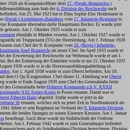
ober 1920 als Kompanieoffizier dem
17. (Preuß.-Braunschw.)
ehilfenausbildung zum Stab der
6. Division der Reichswehr
nach
befördert. Am 25. Mai 1923 hat er Dina Sophie Else Heidemann in
des
(Preuß.) Ausbildungs-Bataillons
vom
17. Infanterie-Regiment
in
eine Kompanie übernahm dafür Hauptmann Becker. Er wurde jetzt
elle geboren. Am 1. Oktober 1925 wurde er zum
-Regiment
ebenfalls in Minden versetzt. Am 1. Oktober 1927 wurde er
gsstelle im Truppenamt (TA) der Heersleitung. Am 1. Februar 1928
to Amann zum Chef der 9. Kompanie vom
20. (Bayer.) Infanterie-
Hauptmann Josef Rupprecht
als neuer Chef. Im April 1933 wurde er
. Bei der Erweterung der Reichswehr zur Wehrmacht wurde er am 1.
setzt. Bei der Enttarnung der Einheiten wurde er am 15. Oktober 1935
ugust 1936 wurde er in die Heeeresausbildungsabteilung (4.
adden
. Am 1. April 1938 wurde er zum Oberst befördert. Am 10.
und dem O Qu II zugeordnet. Chef dieser 11. Abteilung war
Oberst
tkrieg wurde er Ende August 1939 zum Chef des Generalstabs beim
ef des Generalstabs beim
Höheren Kommando z.b.V. XXXII
ralkommando XXI Armee-Korps
in Posen ernannt. Damit war er
berst Albrecht Baier
abgelöst. Dafür wurde er jetzt in die
Regiment 36
ernannt, welches sich zu jener Zeit in Nordfrankreich als
1941 führte er sein Regiment im Verband der
9. Infanterie-Division
giments die beiden Spangen zu seinen Eisernen Kreuzen. Am 1. Januar
ion
beauftragt. Auch diese wurde im Südabschnitt der Ostfront
rliehen. Am 1. Februar 1942 wurde er zum Generalmajor befördert
 Kennzeichens auch als Spielhahnjäger-Division bezeichnete, Division