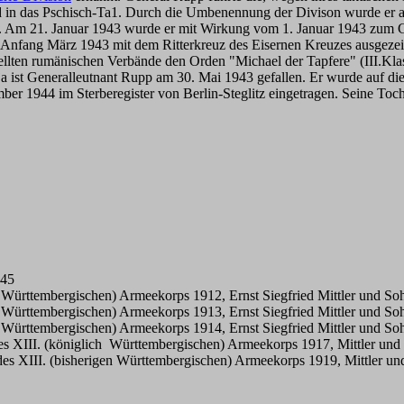
d in das Pschisch-Ta1. Durch die Umbenennung der Divison wurde er
n. Am 21. Januar 1943 wurde er mit Wirkung vom 1. Januar 1943 zum Gen
 Anfang März 1943 mit dem Ritterkreuz des Eisernen Kreuzes ausgeze
llten rumänischen Verbände den Orden "Michael der Tapfere" (III.Klas
ist Generalleutnant Rupp am 30. Mai 1943 gefallen. Er wurde auf die
1944 im Sterberegister von Berlin-Steglitz eingetragen. Seine Tochte
945
h Württembergischen) Armeekorps 1912, Ernst Siegfried Mittler und So
h Württembergischen) Armeekorps 1913, Ernst Siegfried Mittler und So
h Württembergischen) Armeekorps 1914, Ernst Siegfried Mittler und So
 des XIII. (königlich Württembergischen) Armeekorps 1917, Mittler un
d des XIII. (bisherigen Württembergischen) Armeekorps 1919, Mittler u