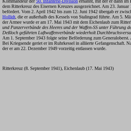
Kommandeur der
50. Infanterie-Division
ernannt, mit der er dann im
dem Ritterkreuz des Eisernen Kreuzes ausgezeichnet. Am 23. Janu
befördert. Vom 2. April 1942 bis zum 12. Juni 1942 übergab er zwi
Hollidt
, die er außerhalb des Kessels von Stalingrad führte. Am 5. M
der Armee wurde er am 17. Mai 1943 mit dem Eichenlaub zum Ritter
und Panzerverbände des Heeres und der Waffen-SS unter Führung des 
Deßloch geführten Luftwaffenverbände wiederholt Durchbruchsversuc
Am 1. September 1943 folgte seine Beförderung zum Generaloberst. 
Bei Kriegsende geriet er im Ruhrkessel in alliierte Gefangenschaft.
der er am 22. Dezember 1949 vorzeitig entlassen wurde.
Ritterkreuz (8. September 1941), Eichenlaub (17. Mai 1943)