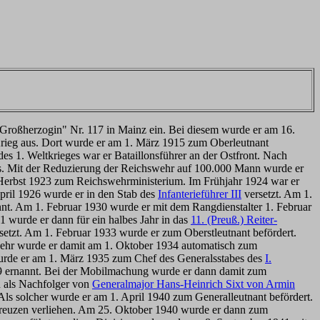
 "Großherzogin" Nr. 117 in Mainz ein. Bei diesem wurde er am 16.
Krieg aus. Dort wurde er am 1. März 1915 zum Oberleutnant
 1. Weltkrieges war er Bataillonsführer an der Ostfront. Nach
s. Mit der Reduzierung der Reichswehr auf 100.000 Mann wurde er
 Herbst 1923 zum Reichswehrministerium. Im Frühjahr 1924 war er
pril 1926 wurde er in den Stab des
Infanterieführer III
versetzt. Am 1.
nnt. Am 1. Februar 1930 wurde er mit dem Rangdienstalter 1. Februar
1 wurde er dann für ein halbes Jahr in das
11. (Preuß.) Reiter-
setzt. Am 1. Februar 1933 wurde er zum Oberstleutnant befördert.
wehr wurde er damit am 1. Oktober 1934 automatisch zum
wurde er am 1. März 1935 zum Chef des Generalsstabes des
I.
9 ernannt. Bei der Mobilmachung wurde er dann damit zum
 als Nachfolger von
Generalmajor Hans-Heinrich Sixt von Armin
ls solcher wurde er am 1. April 1940 zum Generalleutnant befördert.
reuzen verliehen. Am 25. Oktober 1940 wurde er dann zum