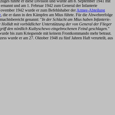
zuges führte er diese Division und wurde am 8. September 1941 mit
ernannt und am 1. Februar 1942 zum General der Infanterie
November 1942 wurde er zum Befehlshaber der
Armee-Abteilung
e
, die er dann in den Kämpfen am Mius führte. Für die Abwehrerfolge
machtsbereicht genannt: "
In der Schlacht am Mius haben Infanterie-
ollidt mit vorbildlicher Unterstützung der von General der Flieger
griff den nördlich Kuibyschewo eingebrochenen Feind geschlagen.
"
r wurde bis zum Kriegsende mit keinem Frontkommando mehr betraut.
ess wurde er am 27. Oktober 1948 zu fünf Jahren Haft verurteilt, aus