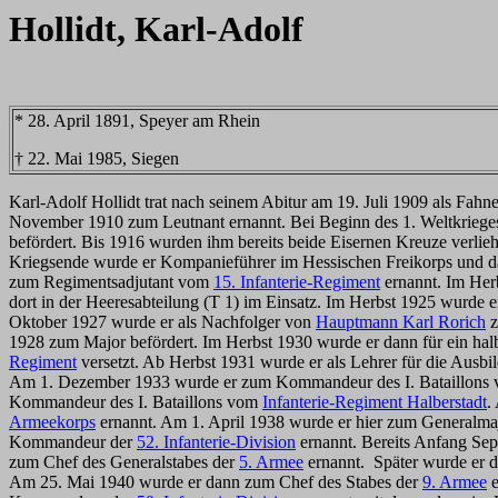
Hollidt, Karl-Adolf
* 28. April 1891, Speyer am Rhein
† 22. Mai 1985, Siegen
Karl-Adolf Hollidt trat nach seinem Abitur am 19. Juli 1909 als Fah
November 1910 zum Leutnant ernannt. Bei Beginn des 1. Weltkrieges
befördert. Bis 1916 wurden ihm bereits beide Eisernen Kreuze verli
Kriegsende wurde er Kompanieführer im Hessischen Freikorps und d
zum Regimentsadjutant vom
15. Infanterie-Regiment
ernannt. Im Her
dort in der Heeresabteilung (T 1) im Einsatz. Im Herbst 1925 wurde er
Oktober 1927 wurde er als Nachfolger von
Hauptmann Karl Rorich
z
1928 zum Major befördert. Im Herbst 1930 wurde er dann für ein ha
Regiment
versetzt. Ab Herbst 1931 wurde er als Lehrer für die Ausb
Am 1. Dezember 1933 wurde er zum Kommandeur des I. Bataillons
Kommandeur des I. Bataillons vom
Infanterie-Regiment Halberstadt
.
Armeekorps
ernannt. Am 1. April 1938 wurde er hier zum Generalm
Kommandeur der
52. Infanterie-Division
ernannt. Bereits Anfang Se
zum Chef des Generalstabes der
5. Armee
ernannt. Später wurde er d
Am 25. Mai 1940 wurde er dann zum Chef des Stabes der
9. Armee
e