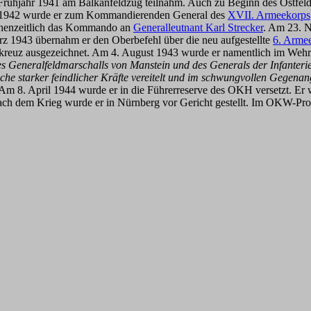
 Frühjahr 1941 am Balkanfeldzug teilnahm. Auch zu Beginn des Ostfeld
ar 1942 wurde er zum Kommandierenden General des
XVII. Armeekorps
schenzeitlich das Kommando an
Generalleutnant Karl Strecker
. Am 23. 
ärz 1943 übernahm er den Oberbefehl über die neu aufgestellte
6. Arme
kreuz ausgezeichnet. Am 4. August 1943 wurde er namentlich im Wehr
Generalfeldmarschalls von Manstein und des Generals der Infanterie H
he starker feindlicher Kräfte vereitelt und im schwungvollen Gegenan
Am 8. April 1944 wurde er in die Führerreserve des OKH versetzt. E
 Nach dem Krieg wurde er in Nürnberg vor Gericht gestellt. Im OKW-Proz