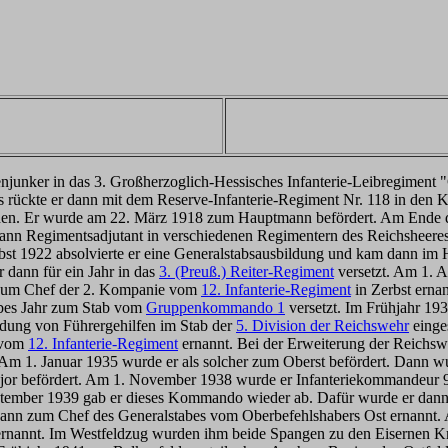
nenjunker in das 3. Großherzoglich-Hessisches Infanterie-Leibregiment
 rückte er dann mit dem Reserve-Infanterie-Regiment Nr. 118 in den 
ehen. Er wurde am 22. März 1918 zum Hauptmann befördert. Am Ende des
ann Regimentsadjutant in verschiedenen Regimentern des Reichsheere
bst 1922 absolvierte er eine Generalstabsausbildung und kam dann im
 dann für ein Jahr in das
3. (Preuß.) Reiter-Regiment
versetzt. Am 1. A
um Chef der 2. Kompanie vom
12. Infanterie-Regiment
in Zerbst erna
lbes Jahr zum Stab vom
Gruppenkommando 1
versetzt. Im Frühjahr 193
ildung von Führergehilfen im Stab der
5. Division der Reichswehr
einge
 vom
12. Infanterie-Regiment
ernannt. Bei der Erweiterung der Reichs
 Am 1. Januar 1935 wurde er als solcher zum Oberst befördert. Dann 
ajor befördert. Am 1. November 1938 wurde er Infanteriekommandeur 
ptember 1939 gab er dieses Kommando wieder ab. Dafür wurde er dann
ann zum Chef des Generalstabes vom Oberbefehlshabers Ost ernannt. A
rnannt. Im Westfeldzug wurden ihm beide Spangen zu den Eisernen K