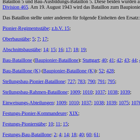
Bataillon 5 und Bau-Ausbildungs-Bataillon 5. Diese beiden wurden a
Division 465
. Am 19. August 1943 wird das Bataillon zum Baupionie
Das Bataillon stellte unter anderem für folgende Einheiten den Ersatz:
Pionier-Regimentsstäbe
:
z.b.V. 15
;
Oberbaustäbe
:
5
;
7
;
17
;
Abschnittsbaustäbe
:
14
;
15
;
16
;
17
;
18
;
19
;
Bau-Bataillone
(
Baupionier-Bataillone
):
Stuttgart
;
40
;
41
;
42
;
43
;
44
;
Bau-Bataillone (K)
(
Baupionier-Bataillone (K)
):
52
;
428
;
Stellungsbau-Pionier-Bataillone
:
727
;
783
;
790
;
791
;
795
;
Stellungsbau-Rahmen-Bataillone
:
1009
;
1010
;
1037
;
1038
;
1039
;
Einweisungs-Abteilungen
:
1009
;
1010
;
1037
;
1038
;
1039
;
1075
;
107
Festungs-Pionier-Kommandeure
:
XIX
;
Festungs-Pionierstäbe
:
10
;
11
;
15
;
Festungs-Bau-Bataillone
:
2
;
4
;
14
;
18
;
40
;
60
;
61
;