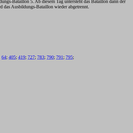
ngs-Bataillon 5. Ab diesem Tag untersteht das Bataillon dann der
d das Ausbildungs-Bataillon wieder abgetrennt.
;
64
;
405
;
419
;
727
;
783
;
790
;
791
;
795
;