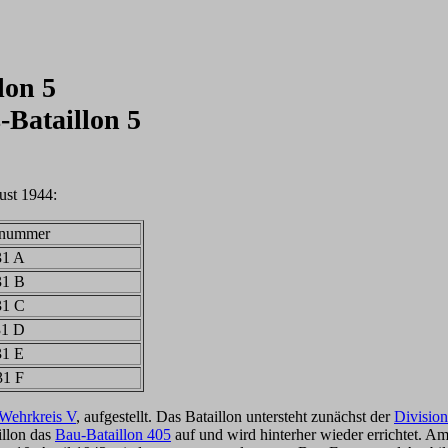
lon 5
-Bataillon 5
ust 1944:
tnummer
31 A
31 B
31 C
31 D
31 E
31 F
Wehrkreis V
, aufgestellt. Das Bataillon untersteht zunächst der
Division
illon das
Bau-Bataillon 405
auf und wird hinterher wieder errichtet. Am