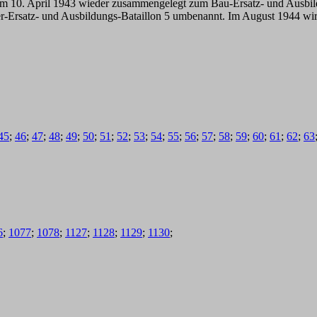
m 10. April 1943 wieder zusammengelegt zum Bau-Ersatz- und Ausbildu
r-Ersatz- und Ausbildungs-Bataillon 5 umbenannt. Im August 1944 wir
45
;
46
;
47
;
48
;
49
;
50
;
51
;
52
;
53
;
54
;
55
;
56
;
57
;
58
;
59
;
60
;
61
;
62
;
63
6
;
1077
;
1078
;
1127
;
1128
;
1129
;
1130
;