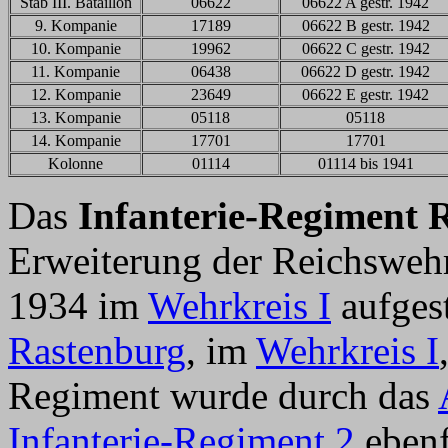
Stab III. Bataillon
06622
06622 A gestr. 1942
9. Kompanie
17189
06622 B gestr. 1942
10. Kompanie
19962
06622 C gestr. 1942
11. Kompanie
06438
06622 D gestr. 1942
12. Kompanie
23649
06622 E gestr. 1942
13. Kompanie
05118
05118
14. Kompanie
17701
17701
Kolonne
01114
01114 bis 1941
Das
Infanterie-Regiment 
Erweiterung der Reichsweh
1934 im
Wehrkreis I
aufgest
Rastenburg
, im
Wehrkreis I
Regiment wurde durch das
Infanterie-Regiment 2
ebenf