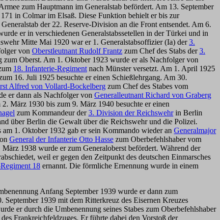
 Armee zum Hauptmann im Generalstab befördert. Am 13. September
1 in Colmar im Elsaß. Diese Funktion behielt er bis zur
Generalstab der 22. Reserve-Division an die Front entsendet. Am 6.
de er in verschiedenen Generalstabssetellen in der Türkei und in
wehr Mitte Mai 1920 war er 1. Generalstabsoffizier (Ia) der
3.
folger von
Oberstleutnant Rudolf Frantz
zum Chef des Stabs der
3.
ung zum Oberst. Am 1. Oktober 1923 wurde er als Nachfolger von
 zum
18. Infanterie-Regiment
nach Münster versetzt. Am 1. April 1925
 zum 16. Juli 1925 besuchte er einen Schießlehrgang. Am 30.
st Alfred von Vollard-Bockelberg
zum Chef des Stabes vom
de er dann als Nachfolger von
Generalleutnant Richard von Graberg
m 2. März 1930 bis zum 9. März 1940 besuchte er einen
nagel
zum Kommandeur der
3. Division der Reichswehr
in Berlin
nd über Berlin die Gewalt über die Reichswehr und die Polizei.
reits am 1. Oktober 1932 gab er sein Kommando wieder an
Generalmajor
von
General der Infanterie Otto Hasse
zum Oberbefehlshaber vom
 März 1938 wurde er zum Generaloberst befördert. Während der
bschiedet, weil er gegen den Zeitpunkt des deutschen Einmarsches
e-Regiment 18
ernannt. Die förmliche Ernennung wurde in einem
Umbenennung Anfang September 1939 wurde er dann zum
30. September 1939 mit dem Ritterkreuz des Eisernen Kreuzes
 wurde er durch die Umbenennung seines Stabes zum Oberbefehlshaber
 des Frankreichfeldzuges. Er führte dabei den Vorstoß der