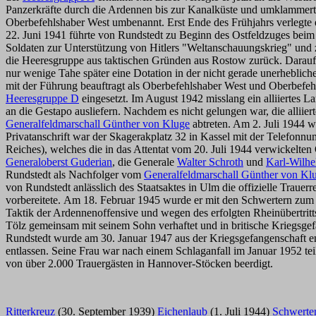
Panzerkräfte durch die Ardennen bis zur Kanalküste und umklammerte 
Oberbefehlshaber West umbenannt. Erst Ende des Frühjahrs verlegte e
22. Juni 1941 führte von Rundstedt zu Beginn des Ostfeldzuges beim
Soldaten zur Unterstützung von Hitlers "Weltanschauungskrieg" und 
die Heeresgruppe aus taktischen Gründen aus Rostow zurück. Darauf
nur wenige Tahe später eine Dotation in der nicht gerade unerhebli
mit der Führung beauftragt als Oberbefehlshaber West und Oberbefeh
Heeresgruppe D
eingesetzt. Im August 1942 misslang ein alliiertes 
an die Gestapo ausliefern. Nachdem es nicht gelungen war, die alli
Generalfeldmarschall Günther von Kluge
abtreten. Am 2. Juli 1944 wu
Privatanschrift war der Skagerakplatz 32 in Kassel mit der Telefonn
Reiches), welches die in das Attentat vom 20. Juli 1944 verwickelten
Generaloberst Guderian
, die Generale
Walter Schroth
und
Karl-Wilhe
Rundstedt als Nachfolger vom
Generalfeldmarschall Günther von Kl
von Rundstedt anlässlich des Staatsaktes in Ulm die offizielle Trauerr
vorbereitete. Am 18. Februar 1945 wurde er mit den Schwertern zu
Taktik der Ardennenoffensive und wegen des erfolgten Rheinübertr
Tölz gemeinsam mit seinem Sohn verhaftet und in britische Kriegsg
Rundstedt wurde am 30. Januar 1947 aus der Kriegsgefangenschaft en
entlassen. Seine Frau war nach einem Schlaganfall im Januar 1952 tei
von über 2.000 Trauergästen in Hannover-Stöcken beerdigt.
Ritterkreuz
(30. September 1939)
Eichenlaub
(1. Juli 1944)
Schwerte