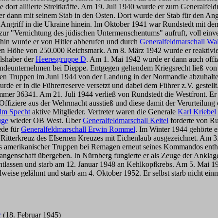
dort alliierte Streitkräfte. Am 19. Juli 1940 wurde er zum Generalfe
r dann mit seinem Stab in den Osten. Dort wurde der Stab für den Ang
 Angriff in die Ukraine hinein. Im Oktober 1941 war Rundstedt mit d
zur "Vernichtung des jüdischen Untermenschentums" aufruft, voll ein
hin wurde er von Hitler abberufen und durch
Generalfeldmarschall Wa
chen Höhe von 250.000 Reichsmark. Am 8. März 1942 wurde er reaktivi
lshaber der
Heeresgruppe D
. Am 1. Mai 1942 wurde er dann auch offiz
Landeunternehmen bei Dieppe. Entgegen geltendem Kriegsrecht ließ von 
ierten Truppen im Juni 1944 von der Landung in der Normandie abzuhal
rde er in die Führerreserve versetzt und dabei dem Führer z.V. gestell
ummer 36341. Am 21. Juli 1944 verließ von Rundstedt die Westfront. E
 Offiziere aus der Wehrmacht ausstieß und diese damit der Verurteilung
lm Specht
aktive Mitglieder. Vertreter waren die Generale
Karl Kriebel
uge
wieder OB West. Über
Generalfeldmarschall Keitel
forderte von Ru
ede für
Generalfeldmarschall Erwin Rommel
. Im Winter 1944 gehörte 
m Ritterkreuz des EIsernen Kreuzes mit Eichenlaub ausgezeichnet. Am
itts amerikanischer Truppen bei Remagen erneut seines Kommandos en
efangenschaft übergeben. In Nürnberg fungierte er als Zeuge der Ank
tlassen und starb am 12. Januar 1948 an Kehlkopfkrebs. Am 5. Mai 19
lweise gelähmt und starb am 4. Oktober 1952. Er selbst starb nicht einm
r
(18. Februar 1945)