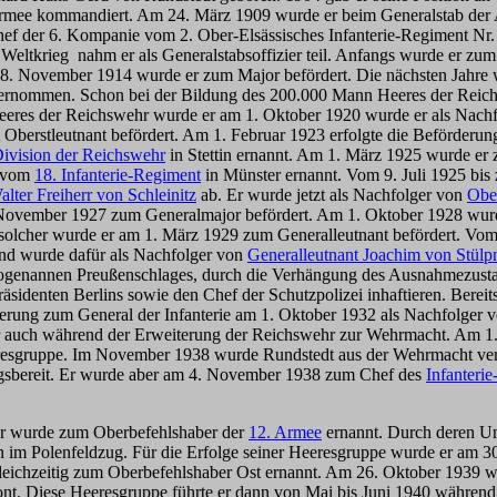
rmee kommandiert. Am 24. März 1909 wurde er beim Generalstab der
der 6. Kompanie vom 2. Ober-Elsässisches Infanterie-Regiment Nr. 17
ltkrieg nahm er als Generalstabsoffizier teil. Anfangs wurde er zum 
 November 1914 wurde er zum Major befördert. Die nächsten Jahre wur
übernommen. Schon bei der Bildung des 200.000 Mann Heeres der Reichs
eres der Reichswehr wurde er am 1. Oktober 1920 wurde er als Nach
m Oberstleutnant befördert. Am 1. Februar 1923 erfolgte die Beförder
Division der Reichswehr
in Stettin ernannt. Am 1. März 1925 wurde er
r vom
18. Infanterie-Regiment
in Münster ernannt. Vom 9. Juli 1925 bis
lter Freiherr von Schleinitz
ab. Er wurde jetzt als Nachfolger von
Ober
. November 1927 zum Generalmajor befördert. Am 1. Oktober 1928 wur
 solcher wurde er am 1. März 1929 zum Generalleutnant befördert. Vo
nd wurde dafür als Nachfolger von
Generalleutnant Joachim von Stülp
s sogenannen Preußenschlages, durch die Verhängung des Ausnahmezusta
präsidenten Berlins sowie den Chef der Schutzpolizei inhaftieren. Be
rderung zum General der Infanterie am 1. Oktober 1932 als Nachfolger 
r auch während der Erweiterung der Reichswehr zur Wehrmacht. Am 1.
resgruppe. Im November 1938 wurde Rundstedt aus der Wehrmacht vera
riegsbereit. Er wurde aber am 4. November 1938 zum Chef des
Infanteri
 Er wurde zum Oberbefehlshaber der
12. Armee
ernannt. Durch deren 
nn im Polenfeldzug. Für die Erfolge seiner Heeresgruppe wurde er am 
gleichzeitig zum Oberbefehlshaber Ost ernannt. Am 26. Oktober 1939
front. Diese Heeresgruppe führte er dann von Mai bis Juni 1940 während