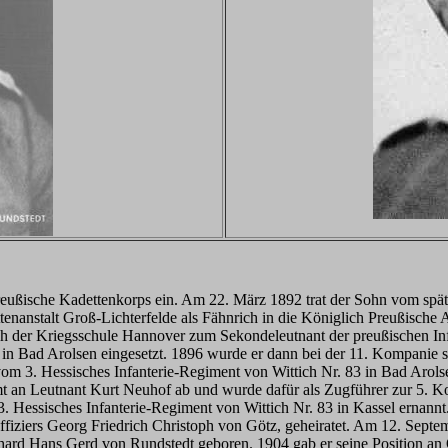
preußische Kadettenkorps ein. Am 22. März 1892 trat der Sohn vom sp
enanstalt Groß-Lichterfelde als Fähnrich in die Königlich Preußische
 der Kriegsschule Hannover zum Sekondeleutnant der preußischen Infant
in Bad Arolsen eingesetzt. 1896 wurde er dann bei der 11. Kompanie s
vom 3. Hessisches Infanterie-Regiment von Wittich Nr. 83 in Bad Aro
Amt an Leutnant Kurt Neuhof ab und wurde dafür als Zugführer zur 5. 
 Hessisches Infanterie-Regiment von Wittich Nr. 83 in Kassel ernannt
Offiziers Georg Friedrich Christoph von Götz, geheiratet. Am 12. Sep
rd Hans Gerd von Rundstedt geboren. 1904 gab er seine Position an O