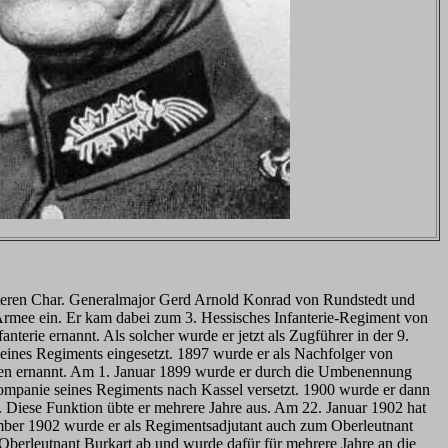
äteren Char. Generalmajor Gerd Arnold Konrad von Rundstedt und
 Armee ein. Er kam dabei zum 3. Hessisches Infanterie-Regiment von
erie ernannt. Als solcher wurde er jetzt als Zugführer in der 9.
eines Regiments eingesetzt. 1897 wurde er als Nachfolger von
lsen ernannt. Am 1. Januar 1899 wurde er durch die Umbenennung
Kompanie seines Regiments nach Kassel versetzt. 1900 wurde er dann
. Diese Funktion übte er mehrere Jahre aus. Am 22. Januar 1902 hat
tember 1902 wurde er als Regimentsadjutant auch zum Oberleutnant
berleutnant Burkart ab und wurde dafür für mehrere Jahre an die