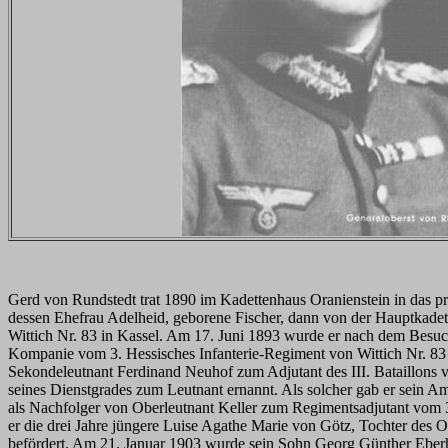
Gerd von Rundstedt trat 1890 im Kadettenhaus Oranienstein in das 
dessen Ehefrau Adelheid, geborene Fischer, dann von der Hauptkadett
Wittich Nr. 83 in Kassel. Am 17. Juni 1893 wurde er nach dem Besuch
Kompanie vom 3. Hessisches Infanterie-Regiment von Wittich Nr. 83 
Sekondeleutnant Ferdinand Neuhof zum Adjutant des III. Bataillons 
seines Dienstgrades zum Leutnant ernannt. Als solcher gab er sein 
als Nachfolger von Oberleutnant Keller zum Regimentsadjutant vom 3.
er die drei Jahre jüngere Luise Agathe Marie von Götz, Tochter des 
befördert. Am 21. Januar 1903 wurde sein Sohn Georg Günther Eberha