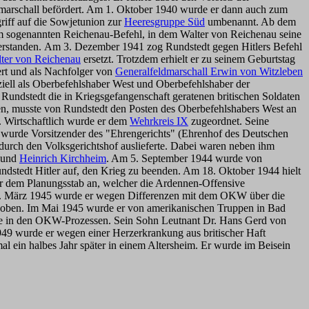
ldmarschall befördert. Am 1. Oktober 1940 wurde er dann auch zum
riff auf die Sowjetunion zur
Heeresgruppe Süd
umbenannt. Ab dem
em sogenannten Reichenau-Befehl, in dem Walter von Reichenau seine
verstanden. Am 3. Dezember 1941 zog Rundstedt gegen Hitlers Befehl
lter von Reichenau
ersetzt. Trotzdem erhielt er zu seinem Geburtstag
ert und als Nachfolger von
Generalfeldmarschall Erwin von Witzleben
iell als Oberbefehlshaber West und Oberbefehlshaber der
Rundstedt die in Kriegsgefangenschaft geratenen britischen Soldaten
ten, musste von Rundstedt den Posten des Oberbefehlshabers West an
t. Wirtschaftlich wurde er dem
Wehrkreis IX
zugeordnet. Seine
r wurde Vorsitzender des "Ehrengerichts" (Ehrenhof des Deutschen
 durch den Volksgerichtshof auslieferte. Dabei waren neben ihm
und
Heinrich Kirchheim
. Am 5. September 1944 wurde von
ndstedt Hitler auf, den Krieg zu beenden. Am 18. Oktober 1944 hielt
er dem Planungsstab an, welcher die Ardennen-Offensive
 3. März 1945 wurde er wegen Differenzen mit dem OKW über die
thoben. Im Mai 1945 wurde er von amerikanischen Truppen in Bad
lage in den OKW-Prozessen. Sein Sohn Leutnant Dr. Hans Gerd von
49 wurde er wegen einer Herzerkrankung aus britischer Haft
al ein halbes Jahr später in einem Altersheim. Er wurde im Beisein