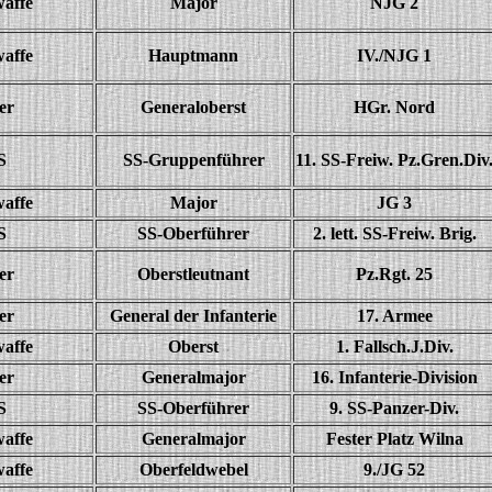
waffe
Major
NJG 2
waffe
Hauptmann
IV./NJG 1
er
Generaloberst
HGr. Nord
S
SS-Gruppenführer
11. SS-Freiw. Pz.Gren.Div
waffe
Major
JG 3
S
SS-Oberführer
2. lett. SS-Freiw. Brig.
er
Oberstleutnant
Pz.Rgt. 25
er
General der Infanterie
17. Armee
waffe
Oberst
1. Fallsch.J.Div.
er
Generalmajor
16. Infanterie-Division
S
SS-Oberführer
9. SS-Panzer-Div.
waffe
Generalmajor
Fester Platz Wilna
waffe
Oberfeldwebel
9./JG 52