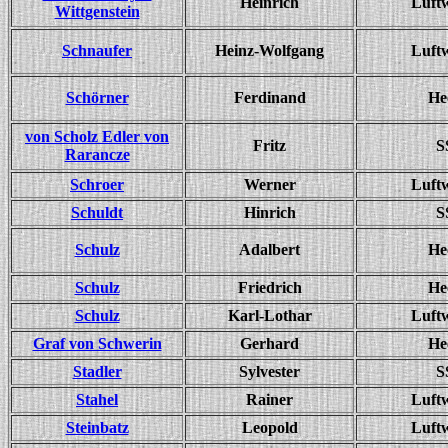
Heinrich
Luft
Wittgenstein
Schnaufer
Heinz-Wolfgang
Luft
Schörner
Ferdinand
He
von Scholz Edler von
Fritz
S
Rarancze
Schroer
Werner
Luft
Schuldt
Hinrich
S
Schulz
Adalbert
He
Schulz
Friedrich
He
Schulz
Karl-Lothar
Luft
Graf von Schwerin
Gerhard
He
Stadler
Sylvester
S
Stahel
Rainer
Luft
Steinbatz
Leopold
Luft