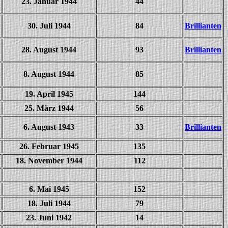
23. Januar 1944
44
30. Juli 1944
84
Brillianten
28. August 1944
93
Brillianten
.
8. August 1944
85
19. April 1945
144
25. März 1944
56
6. August 1943
33
Brillianten
26. Februar 1945
135
18. November 1944
112
6. Mai 1945
152
18. Juli 1944
79
23. Juni 1942
14