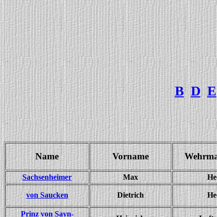
B
D
E
Name
Vorname
Wehrmac
Sachsenheimer
Max
He
von Saucken
Dietrich
He
Prinz von Sayn-