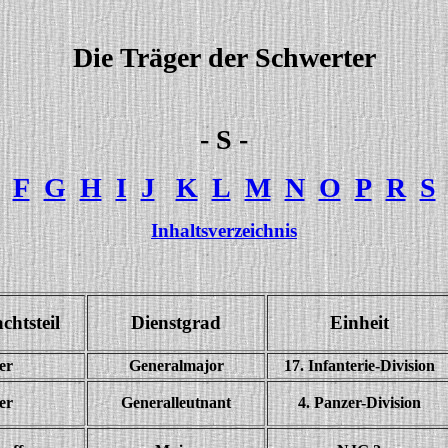
Die Träger der Schwerter
- S -
F
G
H
I
J
K
L
M
N
O
P
R
S
Inhaltsverzeichnis
htsteil
Dienstgrad
Einheit
er
Generalmajor
17. Infanterie-Division
er
Generalleutnant
4. Panzer-Division