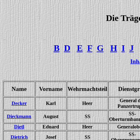
Die Träg
B
D
E
F
G
H
I
J
Inh
Name
Vorname
Wehrmachtsteil
Dienstg
General 
Decker
Karl
Heer
Panzertru
SS-
Dieckmann
August
SS
Oberturmbann
Dietl
Eduard
Heer
Generalob
SS-
Dietrich
Josef
SS
Obergruppen