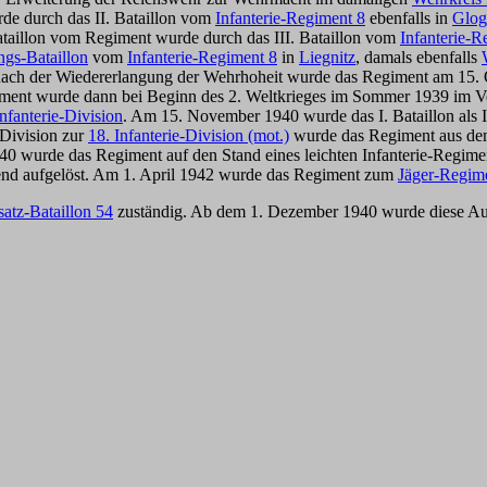
rde durch das II. Bataillon vom
Infanterie-Regiment 8
ebenfalls in
Glog
Bataillon vom Regiment wurde durch das III. Bataillon vom
Infanterie-R
gs-Bataillon
vom
Infanterie-Regiment 8
in
Liegnitz
, damals ebenfalls
e nach der Wiedererlangung der Wehrhoheit wurde das Regiment am 15
giment wurde dann bei Beginn des 2. Weltkrieges im Sommer 1939 im 
Infanterie-Division
. Am 15. November 1940 wurde das I. Bataillon als I
 Division zur
18. Infanterie-Division (mot.)
wurde das Regiment aus dem
40 wurde das Regiment auf den Stand eines leichten Infanterie-Regimen
nd aufgelöst. Am 1. April 1942 wurde das Regiment zum
Jäger-Regim
satz-Bataillon 54
zuständig. Ab dem 1. Dezember 1940 wurde diese A