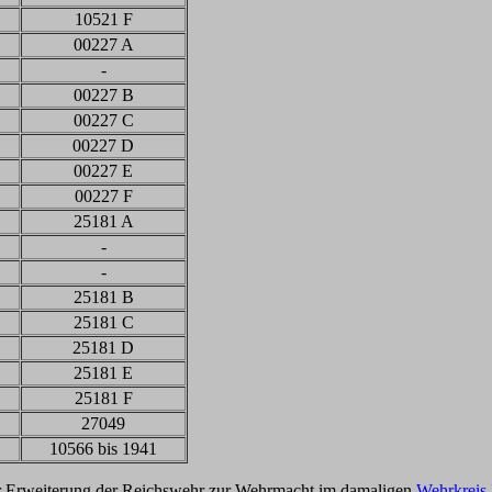
10521 F
00227 A
-
00227 B
00227 C
00227 D
00227 E
00227 F
25181 A
-
-
25181 B
25181 C
25181 D
25181 E
25181 F
27049
10566 bis 1941
r Erweiterung der Reichswehr zur Wehrmacht im damaligen
Wehrkreis 