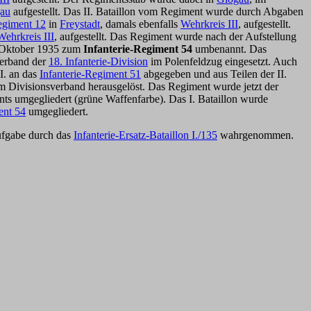
au
aufgestellt. Das II. Bataillon vom Regiment wurde durch Abgaben
egiment 12
in
Freystadt
, damals ebenfalls
Wehrkreis III
, aufgestellt.
Wehrkreis III
, aufgestellt. Das Regiment wurde nach der Aufstellung
. Oktober 1935 zum
Infanterie-Regiment 54
umbenannt. Das
Verband der
18. Infanterie-Division
im Polenfeldzug eingesetzt. Auch
I. an das
Infanterie-Regiment 51
abgegeben und aus Teilen der II.
 Divisionsverband herausgelöst. Das Regiment wurde jetzt der
ts umgegliedert (grüne Waffenfarbe). Das I. Bataillon wurde
ent 54
umgegliedert.
ufgabe durch das
Infanterie-Ersatz-Bataillon I./135
wahrgenommen.