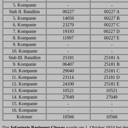
5. Kompanie
-
-
Stab II. Bataillon
00227
00227 A
5. Kompanie
14050
00227 B
6. Kompanie
23270
00227 C
7. Kompanie
19193
00227 D
8. Kompanie
11997
00227 E
9. Kompanie
-
-
10. Kompanie
-
-
Stab III. Bataillon
25181
25181 A
9. Kompanie
06407
25181 B
10. Kompanie
29040
25181 C
11. Kompanie
23114
25181 D
12. Kompanie
24100
25181 E
13. Kompanie
10521
10521
14. Kompanie
27049
27049
15. Kompanie
-
-
16. Kompanie
-
-
Kolonne
10566
10566
Das
Infanterie-Regiment Glogau
wurde am 1. Oktober 1934 bei de