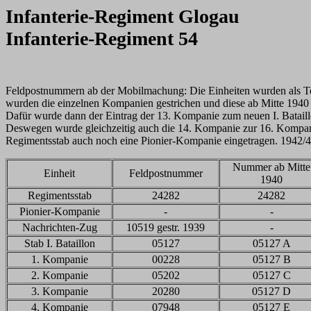
Infanterie-Regiment Glogau
Infanterie-Regiment 54
Feldpostnummern ab der Mobilmachung: Die Einheiten wurden als Tei
wurden die einzelnen Kompanien gestrichen und diese ab Mitte 1940 d
Dafür wurde dann der Eintrag der 13. Kompanie zum neuen I. Bataillo
Deswegen wurde gleichzeitig auch die 14. Kompanie zur 16. Kompan
Regimentsstab auch noch eine Pionier-Kompanie eingetragen. 1942/4
Nummer ab Mitte
Einheit
Feldpostnummer
1940
Regimentsstab
24282
24282
Pionier-Kompanie
-
-
Nachrichten-Zug
10519 gestr. 1939
-
Stab I. Bataillon
05127
05127 A
1. Kompanie
00228
05127 B
2. Kompanie
05202
05127 C
3. Kompanie
20280
05127 D
4. Kompanie
07948
05127 E