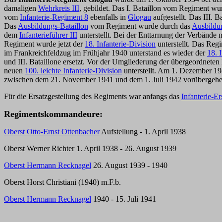
damaligen
Wehrkreis III
, gebildet. Das I. Bataillon vom Regiment wu
vom
Infanterie-Regiment 8
ebenfalls in
Glogau
aufgestellt. Das III. 
Das
Ausbildungs-Bataillon
vom Regiment wurde durch das
Ausbildun
dem
Infanterieführer III
unterstellt. Bei der Enttarnung der Verbänd
Regiment wurde jetzt der
18. Infanterie-Division
unterstellt. Das Re
im Frankreichfeldzug im Frühjahr 1940 unterstand es wieder der
18. 
und III. Bataillone ersetzt. Vor der Umgliederung der übergeordneten
neuen
100. leichte Infanterie-Division
unterstellt. Am 1. Dezember 19
zwischen dem 21. November 1941 und dem 1. Juli 1942 vorübergehe
Für die Ersatzgestellung des Regiments war anfangs das
Infanterie-Er
Regimentskommandeure:
Oberst Otto-Ernst Ottenbacher
Aufstellung - 1. April 1938
Oberst Werner Richter 1. April 1938 - 26. August 1939
Oberst Hermann Recknagel
26. August 1939 - 1940
Oberst Horst Christiani (1940) m.F.b.
Oberst Hermann Recknagel
1940 - 15. Juli 1941