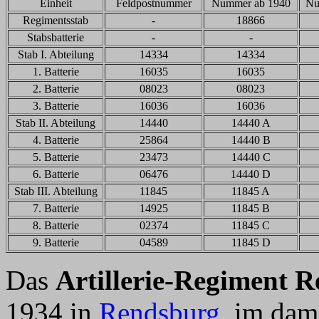
Einheit
Feldpostnummer
Nummer ab 1940
Nu
Regimentsstab
-
18866
Stabsbatterie
-
-
Stab I. Abteilung
14334
14334
1. Batterie
16035
16035
2. Batterie
08023
08023
3. Batterie
16036
16036
Stab II. Abteilung
14440
14440 A
4. Batterie
25864
14440 B
5. Batterie
23473
14440 C
6. Batterie
06476
14440 D
Stab III. Abteilung
11845
11845 A
7. Batterie
14925
11845 B
8. Batterie
02374
11845 C
9. Batterie
04589
11845 D
Das
Artillerie-Regiment 
1934 in
Rendsburg
, im dam