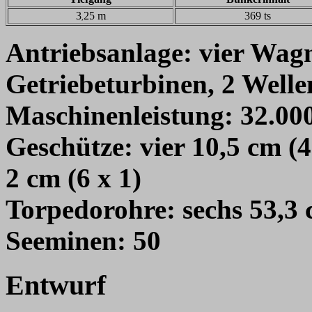
3
25 m
369 ts
,
Antriebsanlage:
vier Wagn
Getriebeturbinen, 2 Welle
Maschinenleistung:
32.00
Geschütze:
vier 10,5 cm (4 
2 cm (6 x 1)
Torpedorohre:
sechs 53,3 
Seeminen:
50
Entwurf