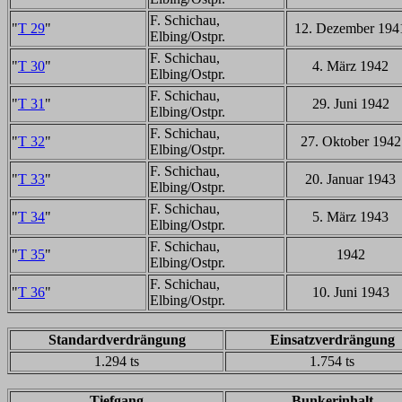
F. Schichau,
"
T 29
"
12. Dezember 194
Elbing/Ostpr.
F. Schichau,
"
T 30
"
4. März 1942
Elbing/Ostpr.
F. Schichau,
"
T 31
"
29. Juni 1942
Elbing/Ostpr.
F. Schichau,
"
T 32
"
27. Oktober 1942
Elbing/Ostpr.
F. Schichau,
"
T 33
"
20. Januar 1943
Elbing/Ostpr.
F. Schichau,
"
T 34
"
5. März 1943
Elbing/Ostpr.
F. Schichau,
"
T 35
"
1942
Elbing/Ostpr.
F. Schichau,
"
T 36
"
10. Juni 1943
Elbing/Ostpr.
Standardverdrängung
Einsatzverdrängung
1.294 ts
1.754 ts
Tiefgang
Bunkerinhalt