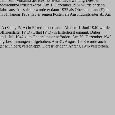
r dann zum Vorstand der Bezirks-Beständeverwaltung Dresden
 Landesschutz-Offizierskorps. Am 1. Dezember 1934 wurde er dann
hre aus. Als solcher wurde er dann 1935 als Oberstleutnant (E) in
 31. Januar 1939 gab er seinen Posten als Ausbildungsleiter ab. Am
(Stalag IV A) in Elsterhorst ernannt. Ab dem 1. Juni 1940 wurde
zierslager IV D (Oflag IV D) in Elsterhorst ernannt. Dabei
 zum 1. Juli 1942 zum Generalmajor befördert. Am 30. Dezember 1942
chungsbestimmungen aufgehoben. Am 31. August 1943 wurde auch
r Mühlberg verschleppt. Dort ist er dann Anfang 1946 verstorben.