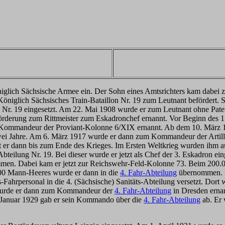
niglich Sächsische Armee ein. Der Sohn eines Amtsrichters kam dabei z
iglich Sächsisches Train-Bataillon Nr. 19 zum Leutnant befördert. Se
 Nr. 19 eingesetzt. Am 22. Mai 1908 wurde er zum Leutnant ohne Patent
örderung zum Rittmeister zum Eskadronchef ernannt. Vor Beginn des 1. W
m Kommandeur der Proviant-Kolonne 6/XIX ernannt. Ab dem 10. März 1
st zwei Jahre. Am 6. März 1917 wurde er dann zum Kommandeur der Arti
 er dann bis zum Ende des Krieges. Im Ersten Weltkrieg wurden ihm a
eilung Nr. 19. Bei dieser wurde er jetzt als Chef der 3. Eskadron eing
ommen. Dabei kam er jetzt zur Reichswehr-Feld-Kolonne 73. Beim 200.
000 Mann-Heeres wurde er dann in die
4. Fahr-Abteilung
übernommen. Be
-Fahrpersonal in die 4. (Sächsische) Sanitäts-Abteilung versetzt. Dor
5 wurde er dann zum Kommandeur der
4. Fahr-Abteilung
in Dresden ernan
 Januar 1929 gab er sein Kommando über die
4. Fahr-Abteilung
ab. Er 