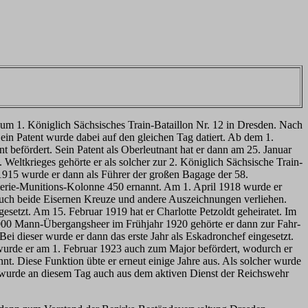
um 1. Königlich Sächsisches Train-Bataillon Nr. 12 in Dresden. Nach
in Patent wurde dabei auf den gleichen Tag datiert. Ab dem 1.
 befördert. Sein Patent als Oberleutnant hat er dann am 25. Januar
eltkrieges gehörte er als solcher zur 2. Königlich Sächsische Train-
915 wurde er dann als Führer der großen Bagage der 58.
llerie-Munitions-Kolonne 450 ernannt. Am 1. April 1918 wurde er
uch beide Eisernen Kreuze und andere Auszeichnungen verliehen.
esetzt. Am 15. Februar 1919 hat er Charlotte Petzoldt geheiratet. Im
000 Mann-Übergangsheer im Frühjahr 1920 gehörte er dann zur Fahr-
i dieser wurde er dann das erste Jahr als Eskadronchef eingesetzt.
t wurde er am 1. Februar 1923 auch zum Major befördert, wodurch er
nt. Diese Funktion übte er erneut einige Jahre aus. Als solcher wurde
wurde an diesem Tag auch aus dem aktiven Dienst der Reichswehr