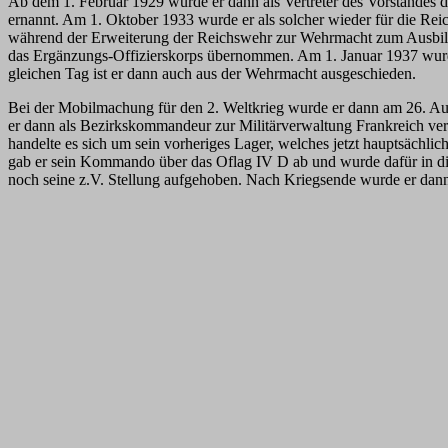
Ab dem 1. Februar 1929 wurde er dann als Vertreter des Vorstandes
ernannt. Am 1. Oktober 1933 wurde er als solcher wieder für die Rei
während der Erweiterung der Reichswehr zur Wehrmacht zum Ausbildun
das Ergänzungs-Offizierskorps übernommen. Am 1. Januar 1937 wurde 
gleichen Tag ist er dann auch aus der Wehrmacht ausgeschieden.
Bei der Mobilmachung für den 2. Weltkrieg wurde er dann am 26. A
er dann als Bezirkskommandeur zur Militärverwaltung Frankreich ve
handelte es sich um sein vorheriges Lager, welches jetzt hauptsäch
gab er sein Kommando über das Oflag IV D ab und wurde dafür in 
noch seine z.V. Stellung aufgehoben. Nach Kriegsende wurde er dann