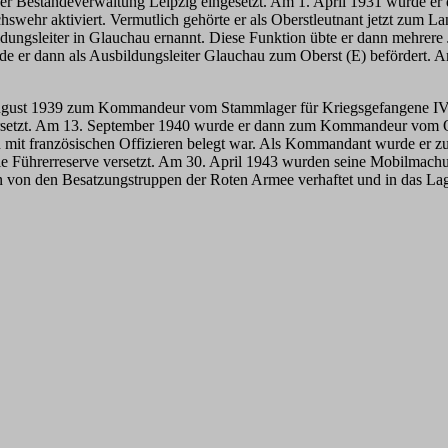
 der Beständeverwaltung Leipzig eingesetzt. Am 1. April 1931 wurde e
chswehr aktiviert. Vermutlich gehörte er als Oberstleutnant jetzt zum
gsleiter in Glauchau ernannt. Diese Funktion übte er dann mehrere Ja
er dann als Ausbildungsleiter Glauchau zum Oberst (E) befördert. Am
ugust 1939 zum Kommandeur vom Stammlager für Kriegsgefangene IV A 
rsetzt. Am 13. September 1940 wurde er dann zum Kommandeur vom Offi
lich mit französischen Offizieren belegt war. Als Kommandant wurde er
die Führerreserve versetzt. Am 30. April 1943 wurden seine Mobilma
 von den Besatzungstruppen der Roten Armee verhaftet und in das Lage