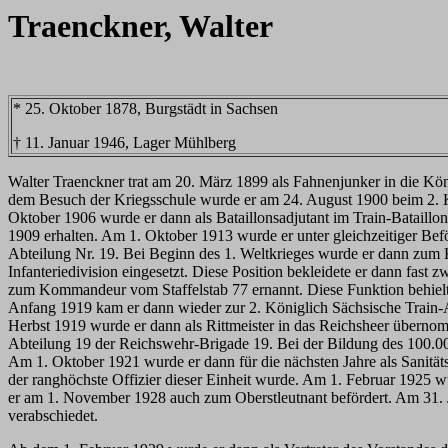
Traenckner, Walter
* 25. Oktober 1878, Burgstädt in Sachsen
† 11. Januar 1946, Lager Mühlberg
Walter Traenckner trat am 20. März 1899 als Fahnenjunker in die Kö
dem Besuch der Kriegsschule wurde er am 24. August 1900 beim 2. Kön
Oktober 1906 wurde er dann als Bataillonsadjutant im Train-Bataillon
1909 erhalten. Am 1. Oktober 1913 wurde er unter gleichzeitiger Bef
Abteilung Nr. 19. Bei Beginn des 1. Weltkrieges wurde er dann zu
Infanteriedivision eingesetzt. Diese Position bekleidete er dann fa
zum Kommandeur vom Staffelstab 77 ernannt. Diese Funktion behielt
Anfang 1919 kam er dann wieder zur 2. Königlich Sächsische Train-Abt
Herbst 1919 wurde er dann als Rittmeister in das Reichsheer übern
Abteilung 19 der Reichswehr-Brigade 19. Bei der Bildung des 100.
Am 1. Oktober 1921 wurde er dann für die nächsten Jahre als Sanitäts
der ranghöchste Offizier dieser Einheit wurde. Am 1. Februar 192
er am 1. November 1928 auch zum Oberstleutnant befördert. Am 31.
verabschiedet.