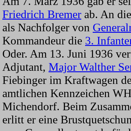
Am 7. März 1936 gab er s
Friedrich Bremer
ab. An di
als Nachfolger von
General
Kommandeur die
3. Infante
Oder. Am 13. Juni 1936 ve
Adjutant,
Major Walther Se
Fiebinger im Kraftwagen de
amtlichen Kennzeichen W
Michendorf. Beim Zusamme
erlitt er eine Brustquetsch