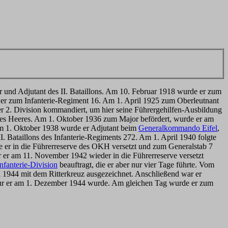
 und Adjutant des II. Bataillons. Am 10. Februar 1918 wurde er zum
m er zum Infanterie-Regiment 16. Am 1. April 1925 zum Oberleutnant
r 2. Division kommandiert, um hier seine Führergehilfen-Ausbildung
des Heeres. Am 1. Oktober 1936 zum Major befördert, wurde er am
am 1. Oktober 1938 wurde er Adjutant beim
Generalkommando Eifel
,
ataillons des Infanterie-Regiments 272. Am 1. April 1940 folgte
e er in die Führerreserve des OKH versetzt und zum Generalstab 7
r er am 11. November 1942 wieder in die Führerreserve versetzt
Infanterie-Division
beauftragt, die er aber nur vier Tage führte. Vom
li 1944 mit dem Ritterkreuz ausgezeichnet. Anschließend war er
r er am 1. Dezember 1944 wurde. Am gleichen Tag wurde er zum