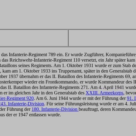
 das Infanterie-Regiment 789 ein. Er wurde Zugführer, Kompanieführer
 das Reichswehr-Infanterie-Regiment 110 versetzt, ein Jahr später ka
Bataillons seines Regiments. Am 1. Oktober 1931 wurde er zum Stab de
, kam am 1. Oktober 1933 ins Truppenamt, später in den Generalstab 
er 1937 übernahm er das II. Bataillon des Infanterie-Regiments 69, 
sterkemper wieder ein Frontkommando, er wurde Kommandeur des III. B
as II. Bataillon des Infanterie-Regiments 271. Am 4. April 1941 wurd
 er im gleichen Jahr in den Generalstab des
XXIII. Armeekorps
, bevo
ier-Regiment 920
. Am 6. Juni 1944 wurde er mit der Führung der
91. 
243. Infanterie-Division
. Für seine Führungsleistung wurde er am 4. Ju
 der Führung der
180. Infanterie-Division
beauftragt, deren Kommandeu
aus der er 1947 entlassen wurde.