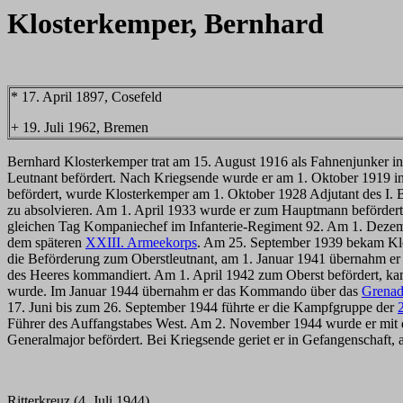
Klosterkemper, Bernhard
* 17. April 1897, Cosefeld
+ 19. Juli 1962, Bremen
Bernhard Klosterkemper trat am 15. August 1916 als Fahnenjunker in
Leutnant befördert. Nach Kriegsende wurde er am 1. Oktober 1919 in
befördert, wurde Klosterkemper am 1. Oktober 1928 Adjutant des I. 
zu absolvieren. Am 1. April 1933 wurde er zum Hauptmann befördert
gleichen Tag Kompaniechef im Infanterie-Regiment 92. Am 1. Dezemb
dem späteren
XXIII. Armeekorps
. Am 25. September 1939 bekam Klo
die Beförderung zum Oberstleutnant, am 1. Januar 1941 übernahm er d
des Heeres kommandiert. Am 1. April 1942 zum Oberst befördert, kam
wurde. Im Januar 1944 übernahm er das Kommando über das
Grenad
17. Juni bis zum 26. September 1944 führte er die Kampfgruppe der
Führer des Auffangstabes West. Am 2. November 1944 wurde er mit
Generalmajor befördert. Bei Kriegsende geriet er in Gefangenschaft, 
Ritterkreuz (4. Juli 1944)