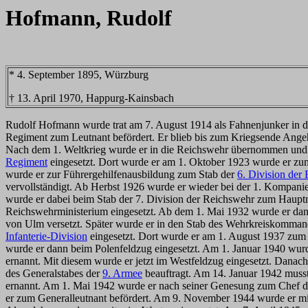
Hofmann, Rudolf
* 4. September 1895, Würzburg
† 13. April 1970, Happurg-Kainsbach
Rudolf Hofmann wurde trat am 7. August 1914 als Fahnenjunker in da
Regiment zum Leutnant befördert. Er blieb bis zum Kriegsende Angeh
Nach dem 1. Weltkrieg wurde er in die Reichswehr übernommen und 
Regiment
eingesetzt. Dort wurde er am 1. Oktober 1923 wurde er zu
wurde er zur Führergehilfenausbildung zum Stab der
6. Division der
vervollständigt. Ab Herbst 1926 wurde er wieder bei der 1. Kompan
wurde er dabei beim Stab der 7. Division der Reichswehr zum Haupt
Reichswehrministerium eingesetzt. Ab dem 1. Mai 1932 wurde er d
von Ulm versetzt. Später wurde er in den Stab des Wehrkreiskomman
Infanterie-Division
eingesetzt. Dort wurde er am 1. August 1937 zum
wurde er dann beim Polenfeldzug eingesetzt. Am 1. Januar 1940 wur
ernannt. Mit diesem wurde er jetzt im Westfeldzug eingesetzt. Dana
des Generalstabes der
9. Armee
beauftragt. Am 14. Januar 1942 musst
ernannt. Am 1. Mai 1942 wurde er nach seiner Genesung zum Chef d
er zum Generalleutnant befördert. Am 9. November 1944 wurde er m