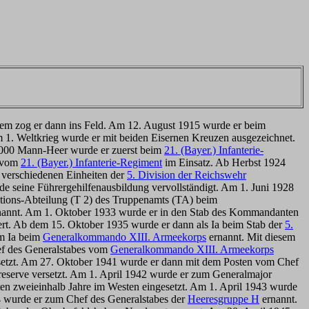
sem zog er dann ins Feld. Am 12. August 1915 wurde er beim
 1. Weltkrieg wurde er mit beiden Eisernen Kreuzen ausgezeichnet.
.000 Mann-Heer wurde er zuerst beim
21. (Bayer.) Infanterie-
e vom
21. (Bayer.) Infanterie-Regiment
im Einsatz. Ab Herbst 1924
verschiedenen Einheiten der
5. Division der Reichswehr
e seine Führergehilfenausbildung vervollständigt. Am 1. Juni 1928
tions-Abteilung (T 2) des Truppenamts (TA) beim
annt. Am 1. Oktober 1933 wurde er in den Stab des Kommandanten
rt. Ab dem 15. Oktober 1935 wurde er dann als Ia beim Stab der
5.
um Ia beim
Generalkommando XIII. Armeekorps
ernannt. Mit diesem
ef des Generalstabes vom
Generalkommando XIII. Armeekorps
gesetzt. Am 27. Oktober 1941 wurde er dann mit dem Posten vom Chef
reserve versetzt. Am 1. April 1942 wurde er zum Generalmajor
ten zweieinhalb Jahre im Westen eingesetzt. Am 1. April 1943 wurde
 wurde er zum Chef des Generalstabes der
Heeresgruppe H
ernannt.