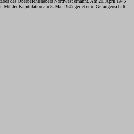
tabes des Oberbefehlshabers Nordwest ernannt. Am 20. April 1945
. Mit der Kapitulation am 8. Mai 1945 geriet er in Gefangenschaft.