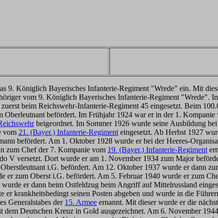
s 9. Königlich Bayerisches Infanterie-Regiment "Wrede" ein. Mit die
öriger vom 9. Königlich Bayerisches Infanterie-Regiment "Wrede". Im
zuerst beim Reichswehr-Infanterie-Regiment 45 eingesetzt. Beim 100
m Oberleutnant befördert. Im Frühjahr 1924 war er in der 1. Kompani
 Reichswehr
beigeordnet. Im Sommer 1926 wurde seine Ausbildung bei 
ie vom
21. (Bayer.) Infanterie-Regiment
eingesetzt. Ab Herbst 1927 wurd
mann befördert. Am 1. Oktober 1928 wurde er bei der Heeres-Organisa
ann zum Chef der 7. Kompanie vom
19. (Bayer.) Infanterie-Regiment
ern
do V versetzt. Dort wurde er am 1. November 1934 zum Major beförde
 Oberstleutnant i.G. befördert. Am 12. Oktober 1937 wurde er dann z
de er zum Oberst i.G. befördert. Am 5. Februar 1940 wurde er zum Ch
ch wurde er dann beim Ostfeldzug beim Angriff auf Mittelrussland ein
e er krankheitsbedingt seinen Posten abgeben und wurde in die Führer
es Generalstabes der
15. Armee
ernannt. Mit dieser wurde er die nächs
it dem Deutschen Kreuz in Gold ausgezeichnet. Am 6. November 1944