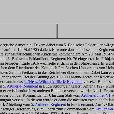
mbergische Armee ein. Er kam dabei zum 5. Badisches Feldartillerie-
i auf den 19. Mai 1905 datiert. Er wurde danach bei seinem Regiment al
Jahre zur Militärtechnischen Akademie kommandiert. Am 20. Mai 1914 wu
im 5. Badisches Feldartillerie-Regiment Nr. 76 eingesetzt. Im Frühjahr
n befördert. Ende 1916 wechselte er dann in den Stabsdienst. Er wurde
 neben dem Ritterkreuz des Königlich Preußischen Hausordens von Hoh
issen Zeit im Freikorps in das Reichsheer übernommen. Dabei kam er
ier angehörte.
Bei der Bildung des 100.000 Mann-Heeres der Reichsweh
er dann in das
5. (Hess.-Württ.) Artillerie-Regiment
versetzt. Bei diese
om
5. Artillerie-Regiment
in Ludwigsburg eingesetzt. Anfang 1927 wurde
 wenn er zwischendurch zu anderen Einheiten versetzt wurde. Am 1. Feb
s Dauber von der Kommandantur Ulm zum Stab vom
Artillerieführer VI
ve
tuttgart versetzt. In diesem wurde er dann die nächsten zweieinhalb 
r I. Abteilung vom
5. Artillerie-Regiment
in Fulda ernannt. Am 1. Okto
eichzeitiger Beförderung zum Oberst zum Kommandeur vom
Artillerie-
ulda ernannt. Am 12. Oktober 1937 gab er sein Kommando ab. Er wu