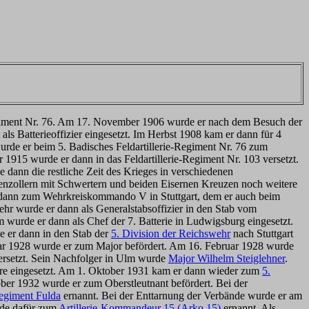
Regiment Nr. 76. Am 17. November 1906 wurde er nach dem Besuch der
s Batterieoffizier eingesetzt. Im Herbst 1908 kam er dann für 4
rde er beim 5. Badisches Feldartillerie-Regiment Nr. 76 zum
 1915 wurde er dann in das Feldartillerie-Regiment Nr. 103 versetzt.
 dann die restliche Zeit des Krieges in verschiedenen
enzollern mit Schwertern und beiden Eisernen Kreuzen noch weitere
 dann zum Wehrkreiskommando V in Stuttgart, dem er auch beim
r wurde er dann als Generalstabsoffizier in den Stab vom
m wurde er dann als Chef der 7. Batterie in Ludwigsburg eingesetzt.
 er dann in den Stab der
5. Division der Reichswehr
nach Stuttgart
ruar 1928 wurde er zum Major befördert. Am 16. Februar 1928 wurde
rsetzt. Sein Nachfolger in Ulm wurde
Major Wilhelm Steiglehner
.
Jahre eingesetzt. Am 1. Oktober 1931 kam er dann wieder zum
5.
ber 1932 wurde er zum Oberstleutnant befördert. Bei der
Regiment Fulda
ernannt. Bei der Enttarnung der Verbände wurde er am
rde dafür zum
Artillerie-Kommandeur 15 (Arko 15)
ernannt. Als