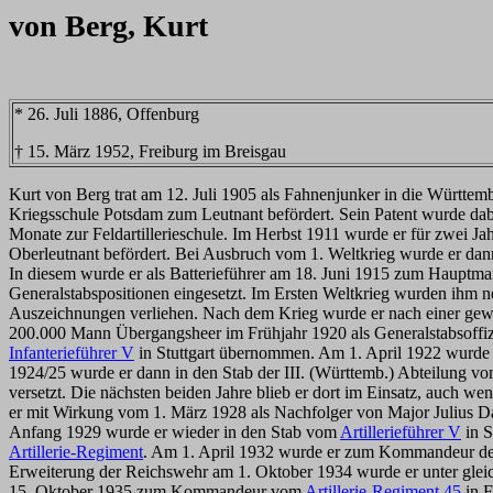
von Berg, Kurt
* 26. Juli 1886, Offenburg
† 15. März 1952, Freiburg im Breisgau
Kurt von Berg trat am 12. Juli 1905 als Fahnenjunker in die Württe
Kriegsschule Potsdam zum Leutnant befördert. Sein Patent wurde dabe
Monate zur Feldartillerieschule. Im Herbst 1911 wurde er für zwei 
Oberleutnant befördert. Bei Ausbruch vom 1. Weltkrieg wurde er dann 
In diesem wurde er als Batterieführer am 18. Juni 1915 zum Hauptman
Generalstabspositionen eingesetzt. Im Ersten Weltkrieg wurden ihm
Auszeichnungen verliehen. Nach dem Krieg wurde er nach einer gew
200.000 Mann Übergangsheer im Frühjahr 1920 als Generalstabsoffiz
Infanterieführer V
in Stuttgart übernommen. Am 1. April 1922 wurde 
1924/25 wurde er dann in den Stab der III. (Württemb.) Abteilung v
versetzt. Die nächsten beiden Jahre blieb er dort im Einsatz, auch
er mit Wirkung vom 1. März 1928 als Nachfolger von Major Juliu
Anfang 1929 wurde er wieder in den Stab vom
Artillerieführer V
in S
Artillerie-Regiment
. Am 1. April 1932 wurde er zum Kommandeur de
Erweiterung der Reichswehr am 1. Oktober 1934 wurde er unter gl
15. Oktober 1935 zum Kommandeur vom
Artillerie-Regiment 45
in F