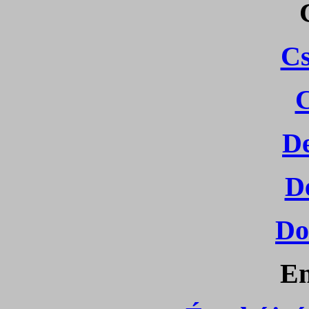
C
D
D
Do
En