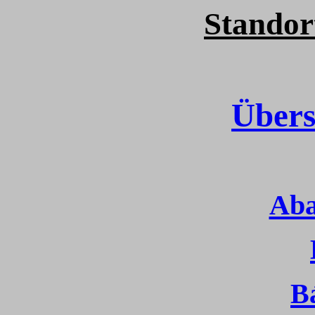
Standor
Übers
Aba
B