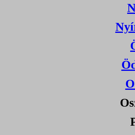
N
Nyí
Öd
O
Os