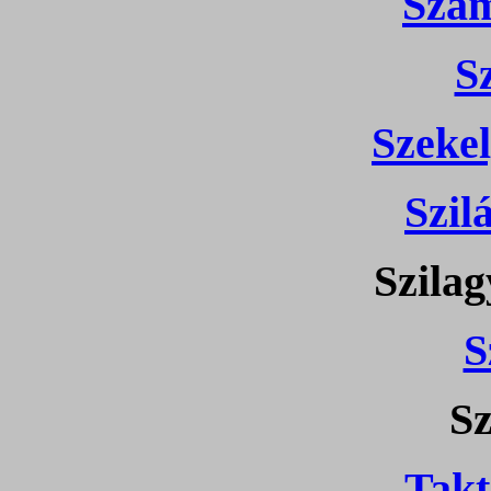
Sza
S
Szeke
Szil
Szilag
S
Sz
Tak