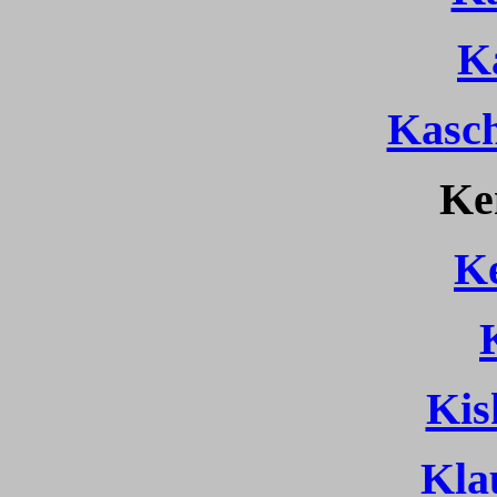
K
Kasch
Ke
K
Kis
Kla