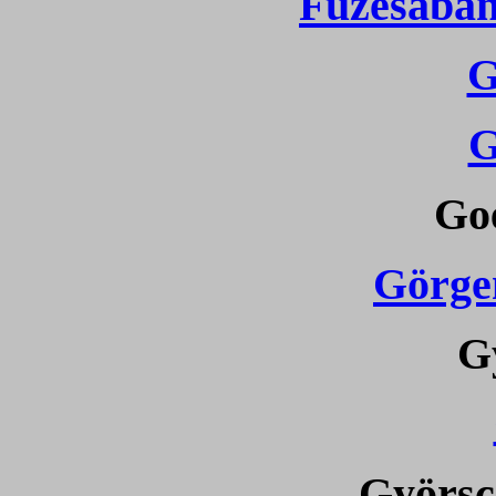
Füzesaban
G
G
Go
Görge
G
Györsc