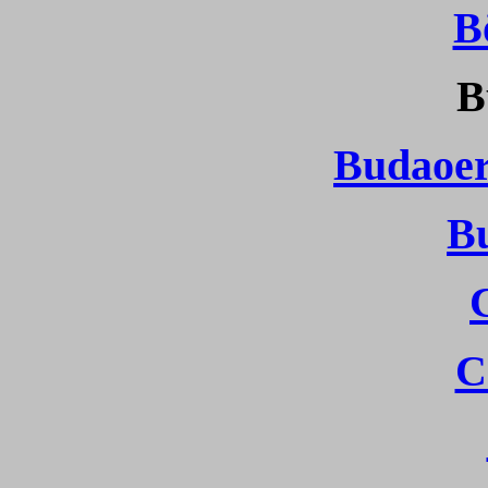
B
B
Budaoer
B
C