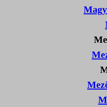
Magy
Me
Mez
M
Mezö
M