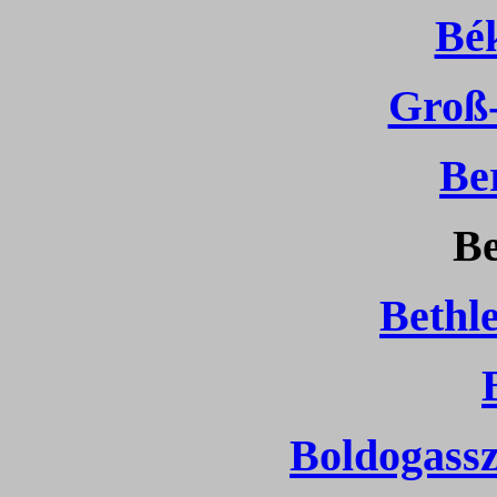
Bé
Groß
Be
Be
Bethl
Boldogassz