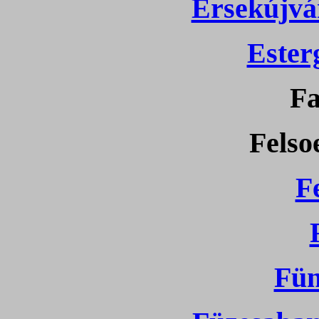
Érsekújvá
Ester
Fa
Felso
F
Fün