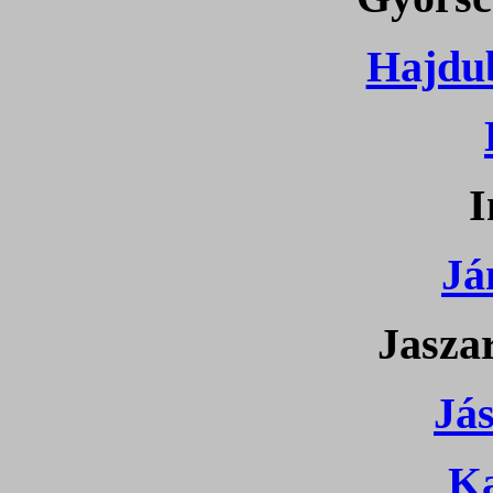
Hajdu
I
Já
Jaszar
Já
K