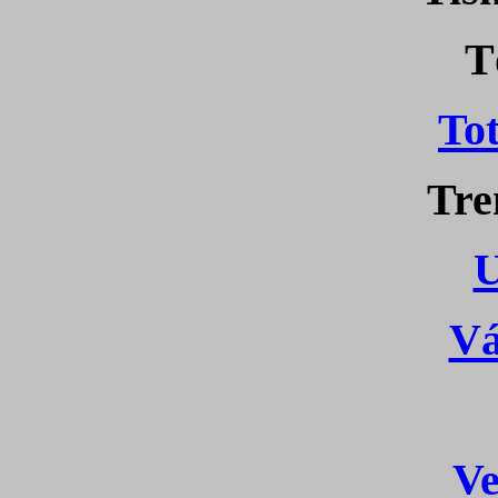
T
To
Tre
U
Vá
V