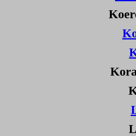
Koer
K
K
Kora
K
L