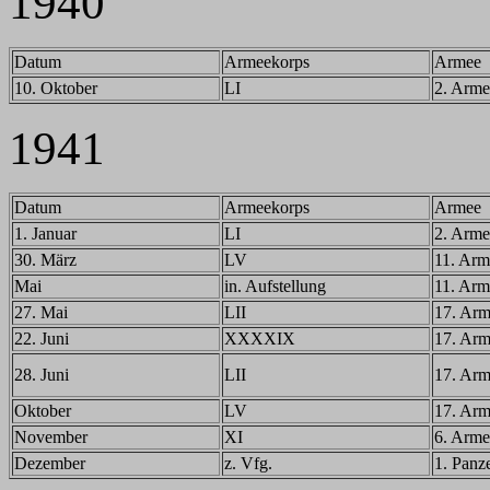
1940
Datum
Armeekorps
Armee
10. Oktober
LI
2. Arme
1941
Datum
Armeekorps
Armee
1. Januar
LI
2. Arme
30. März
LV
11. Arm
Mai
in. Aufstellung
11. Arm
27. Mai
LII
17. Ar
22. Juni
XXXXIX
17. Ar
28. Juni
LII
17. Ar
Oktober
LV
17. Ar
November
XI
6. Arme
Dezember
z. Vfg.
1. Panz