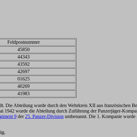
Feldpostnummer
45850
44343
43592
42697
01625
40269
41983
lt. Die Abteilung wurde durch den Wehrkreis XII aus französischen B
ai 1942 wurde die Abteilung durch Zuführung der Panzerjäger-Kompan
giment 9
der
25. Panzer-Division
umbenannt. Die 1. Kompanie wurde al
ig.