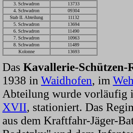
3. Schwadron
13733
4. Schwadron
09304
Stab II. Abteilung
11132
5. Schwadron
13694
6. Schwadron
11490
7. Schwadron
10963
8. Schwadron
11489
Kolonne
13693
Das
Kavallerie-Schützen-
1938 in
Waidhofen
, im
Weh
Abteilung wurde vorläufig 
XVII
, stationiert. Das Reg
aus dem Kraftfahr-Jäger-Bat