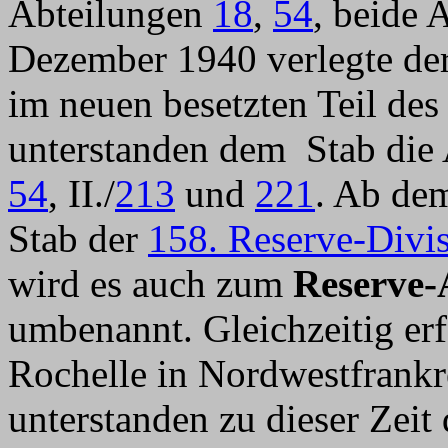
Abteilungen
18
,
54
, beide 
Dezember 1940 verlegte der
im neuen besetzten Teil des
unterstanden dem Stab die 
54
, II./
213
und
221
. Ab de
Stab der
158. Reserve-Divi
wird es auch zum
Reserve-
umbenannt. Gleichzeitig er
Rochelle in Nordwestfrank
unterstanden zu dieser Zeit 