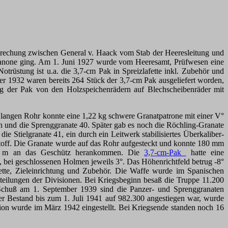
prechung zwischen General v. Haack vom Stab der Heeresleitung und
rkanone ging. Am 1. Juni 1927 wurde vom Heeresamt, Prüfwesen eine
Notrüstung ist u.a. die 3,7-cm Pak in Spreizlafette inkl. Zubehör und
r 1932 waren bereits 264 Stück der 3,7-cm Pak ausgeliefert worden,
der Pak von den Holzspeichenrädern auf Blechscheibenräder mit
langen Rohr konnte eine 1,22 kg schwere Granatpatrone mit einer V°
 und die Sprenggranate 40. Später gab es noch die Röchling-Granate
e Stielgranate 41, ein durch ein Leitwerk stabilisiertes Überkaliber-
off. Die Granate wurde auf das Rohr aufgesteckt und konnte 180 mm
00 m an das Geschütz herankommen. Die
3,7-cm-Pak
hatte eine
°, bei geschlossenen Holmen jeweils 3°. Das Höhenrichtfeld betrug -8°
tte, Zieleinrichtung und Zubehör. Die Waffe wurde im Spanischen
ilungen der Divisionen. Bei Kriegsbeginn besaß die Truppe 11.200
 Schuß am 1. September 1939 sind die Panzer- und Sprenggranaten
er Bestand bis zum 1. Juli 1941 auf 982.300 angestiegen war, wurde
ion wurde im März 1942 eingestellt. Bei Kriegsende standen noch 16