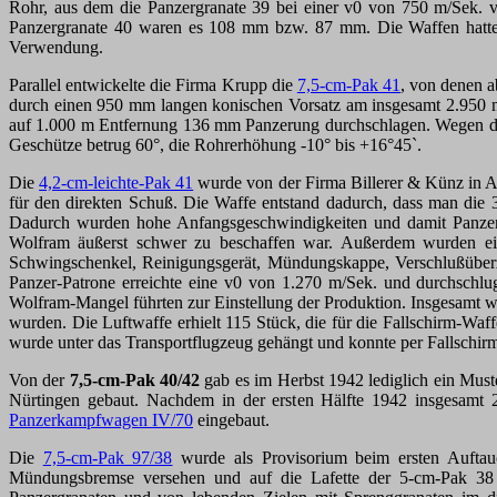
Rohr, aus dem die Panzergranate 39 bei einer v0 von 750 m/Sek.
Panzergranate 40 waren es 108 mm bzw. 87 mm. Die Waffen hatten
Verwendung.
Parallel entwickelte die Firma Krupp die
7,5-cm-Pak 41
, von denen 
durch einen 950 mm langen konischen Vorsatz am insgesamt 2.950 
auf 1.000 m Entfernung 136 mm Panzerung durchschlagen. Wegen 
Geschütze betrug 60°, die Rohrerhöhung -10° bis +16°45`.
Die
4,2-cm-leichte-Pak 41
wurde von der Firma Billerer & Künz in As
für den direkten Schuß. Die Waffe entstand dadurch, dass man die
Dadurch wurden hohe Anfangsgeschwindigkeiten und damit Panzerdu
Wolfram äußerst schwer zu beschaffen war. Außerdem wurden eini
Schwingschenkel, Reinigungsgerät, Mündungskappe, Verschlußüber
Panzer-Patrone erreichte eine v0 von 1.270 m/Sek. und durchsch
Wolfram-Mangel führten zur Einstellung der Produktion. Insgesamt wu
wurden. Die Luftwaffe erhielt 115 Stück, die für die Fallschirm-W
wurde unter das Transportflugzeug gehängt und konnte per Fallschi
Von der
7,5-cm-Pak 40/42
gab es im Herbst 1942 lediglich ein Mus
Nürtingen gebaut. Nachdem in der ersten Hälfte 1942 insgesam
Panzerkampfwagen IV/70
eingebaut.
Die
7,5-cm-Pak 97/38
wurde als Provisorium beim ersten Auftau
Mündungsbremse versehen und auf die Lafette der 5-cm-Pak 38 g