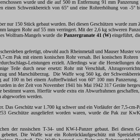
 verschossen wurde und die auf 500 m Entfernung 91 mm Panzerung
 einen Schwenkbereich von 65° und eine Rohrerhöhung von -5° bis 
aber nur 150 Stück gebaut wurden. Bei diesen Geschützen wurde zum Z
mm langen Rohr auf 55 mm verringert. Mit der 2,6 kg schweren Panz
des Wolfram-Mangels wurde die
Panzergranate 41 (W)
eingeführt, d
chersleben gefertigt, obwohl auch Rheinmetall und Mauser Muster vorg
 3,7-cm Pak mit einem konischen Rohr versah. Bei konischen Rohren
rchschlags-Leistungen erzielt. Allerdings war die Herstellungen de
ge Teile durch neue ersetzt: Rohr mit Verschluß, Abzugsvorricht
zug und Marschüberzug. Die Waffe wog 560 kg, der Schwenkbereich
lug auf 100 m bei einem Auftreffwinkel von 60° 100 mm Panzerung.
rden in der Zeit von November 1941 bis Mai 1942 317 Geräte hergestel
affe bestimmt waren. Hierfür wurde extra ein Abwurfrahmen geschaffe
rm abgeworfen werden.
ter. Das Geschütz war 1.700 kg schwer und ein Vorläufer der 7,5-cm-
t 253 Geschütze ausgeliefert worden waren, wurde die Pak zur 
chen der russischen T-34- und KW-I-Panzer gebaut. Bei diesen G
ebettet. Die Waffe war ein Rohrrücklaufgeschütz mit Spreizlafett