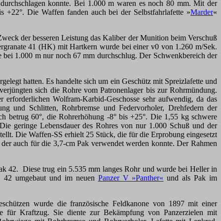
 durchschlagen konnte. Bei 1.000 m waren es noch 80 mm. Mit der
+22°. Die Waffen fanden auch bei der Selbstfahrlafette »
Marder
«
weck der besseren Leistung das Kaliber der Munition beim Verschuß
ergranate 41 (HK)
mit Hartkern wurde bei einer v0 von 1.260 m/Sek.
ie bei 1.000 m nur noch 67 mm durchschlug. Der Schwenkbereich der
elegt hatten. Es handelte sich um ein Geschütz mit Spreizlafette und
 verjüngten sich die Rohre vom Patronenlager bis zur Rohrmündung.
r erforderlichen Wolfram-Karbid-Geschosse sehr aufwendig, da das
ung und Schlitten, Rohrbremse und Federvorholer, Drehfedern der
 betrug 60°, die Rohrerhöhung -8° bis +25°. Die 1,55 kg schwere
 Die geringe Lebensdauer des Rohres von nur 1.000 Schuß und der
lt. Die Waffen-SS erhielt 25 Stück, die für die Erprobung eingesetzt
n, der auch für die 3,7-cm Pak verwendet werden konnte. Der Rahmen
Pak 42. Diese trug ein 5.535 mm langes Rohr und wurde bei Heller in
KwK 42 umgebaut und im neuen
Panzer V »Panther«
und als Pak im
eschützen wurde die französische Feldkanone von 1897 mit einer
e für Kraftzug. Sie diente zur Bekämpfung von Panzerzielen mit