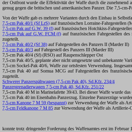
der Ostfront wurde die Effektivität der Waffe durch die zunehmend 
genug gegen die britischen und amerikanischen Panzer. Die 7,5-cm-
Von der Waffe gab es mehrere Varianten durch den Einbau in Selbstfah
7,5-cm Pak 40/1 (Sf LrS)
auf französischen Lorraine-Fahrgestellen (M
7,5-cm Pak auf G.W. 39 (f)
auf französischen Hotchkiss-Fahrgestelle
7,5-cm Pak auf G.W. FCM (f)
auf französischen Fahrgestellen de
zugeteilt.
7,5-cm Pak 40/2 (Sf 38)
auf Fahrgestellen des Panzers II (Marder II)
7,5-cm Pak 40/3
auf Fahrgestell des Panzers III (Marder III)
7,5-cm Pak 40/4 (Sf) (RSO) auf Raupenschlepper Ost
7,5-cm Pak 40/5, geplante aber nicht umgesetzte und unbekannte Vari
7,5-cm Sockel-Pak 40/6, Waffe zur ortsfesten Verwendung. Insgesa
7,5-cm Pak 40 auf Somua MCG auf Fahrgestellen des französis
zugeteilt.
Schwerer Panzerspähwagen (7,5-cm Pak 40), Sd.Kfz. 234/4
Panzergrenadierwagen 7,5-cm Pak 40, Sd.Kfz. 251/22
7,5-cm Pak 40 M in Marinelafette 39/43. Bei dieser Waffe wurde das
7,5-cm Pak 40 im Eisenbahn-Panzerzug. Einzelne Panzerzüge wurden 
7,5-cm Kanone 7 M 59 (bespannt)
zur Verwendung der Waffe als Arti
7,5-cm Feldkanone 7 M 85
zur Verwendung der Waffe als Artillerie-
konnte trotz dringender Forderung des Waffenamtes erst im Februar