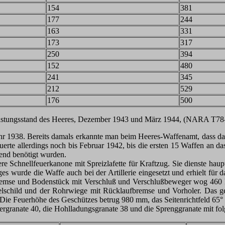
154
381
177
244
163
331
173
317
250
394
152
480
241
345
212
529
176
500
üstungsstand des Heeres, Dezember 1943 und März 1944, (NARA T7
r 1938. Bereits damals erkannte man beim Heeres-Waffenamt, dass da
te allerdings noch bis Februar 1942, bis die ersten 15 Waffen an das 
gend benötigt wurden.
re Schnellfeuerkanone mit Spreizlafette für Kraftzug. Sie dienste h
 wurde die Waffe auch bei der Artillerie eingesetzt und erhielt für d
mse und Bodenstück mit Verschluß und Verschlußbeweger wog 460 kg 
ppelschild und der Rohrwiege mit Rücklaufbremse und Vorholer. Das g
Die Feuerhöhe des Geschützes betrug 980 mm, das Seitenrichtfeld 65° 
rgranate 40, die Hohlladungsgranate 38 und die Sprenggranate mit fo