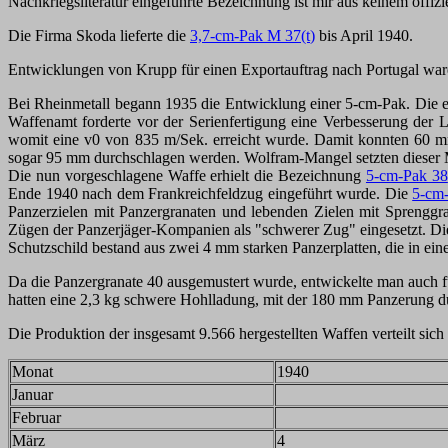
Nachkriegsliteratur eingeführte Bezeichnung ist mir aus keinem offi
Die Firma Skoda lieferte die
3,7-cm-Pak M 37(t
)
bis April 1940.
Entwicklungen von Krupp für einen Exportauftrag nach Portugal wa
Bei Rheinmetall begann 1935 die Entwicklung einer 5-cm-Pak. Die e
Waffenamt forderte vor der Serienfertigung eine Verbesserung der L
womit eine v0 von 835 m/Sek. erreicht wurde. Damit konnten 60 mm
sogar 95 mm durchschlagen werden. Wolfram-Mangel setzten dieser M
Die nun vorgeschlagene Waffe erhielt die Bezeichnung
5-cm-Pak 38
Ende 1940 nach dem Frankreichfeldzug eingeführt wurde. Die
5-cm
Panzerzielen mit Panzergranaten und lebenden Zielen mit Sprengg
Zügen der Panzerjäger-Kompanien als "schwerer Zug" eingesetzt. Di
Schutzschild bestand aus zwei 4 mm starken Panzerplatten, die in e
Da die Panzergranate 40 ausgemustert wurde, entwickelte man auch für
hatten eine 2,3 kg schwere Hohlladung, mit der 180 mm Panzerung 
Die Produktion der insgesamt 9.566 hergestellten Waffen verteilt sich 
Monat
1940
Januar
Februar
März
4