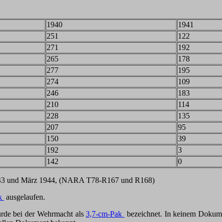
1940
1941
251
122
271
192
265
178
277
195
274
109
246
183
210
114
228
135
207
95
150
39
192
3
142
0
1943 und März 1944, (NARA T78-R167 und R168)
ak
ausgelaufen.
rde bei der Wehrmacht als
3,7-cm-Pak
bezeichnet. In keinem Dokumen