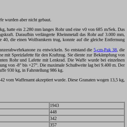
e wurden aber nicht gebaut.
 kg, hatte ein 2.280 mm langes Rohr und eine v0 von 685 m/Sek. Das
lagskraft. Daraufhin verlängerte Rheinmetall das Rohr auf 3.000 mm,
40, die einen Wolframkern trug, konnte auf die gleiche Entfernung
 Panzerabwehrkanone zu entwickeln. So entstand die
5-cm-Pak 38
, die
e mit Spreizlafette für den Kraftzug. Sie diente zur Bekämpfung von
nten Rohr und Lafette mit Lenkrad. Die Waffe wurde bei einzelnen
ung von -8° bis +27°. Die maximale Schußweite lag bei 9.400 m. Der
ffe 930 kg, in Fahrstellung 986 kg.
 42
vom Waffenamt akzeptiert wurde. Diese Granaten wogen 13,5 kg,
1943
448
342
357