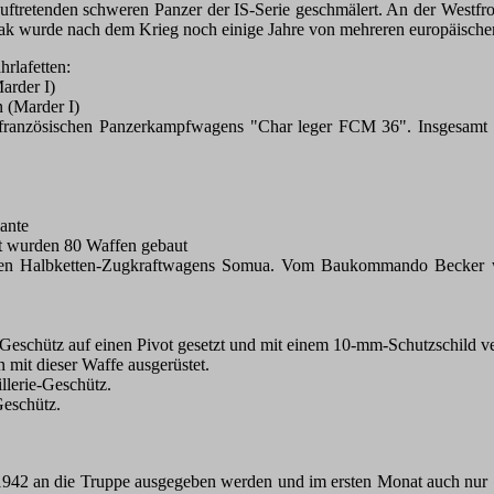
auftretenden schweren Panzer der IS-Serie geschmälert. An der Westfr
Pak wurde nach dem Krieg noch einige Jahre von mehreren europäisch
rlafetten:
arder I)
n (Marder I)
s französischen Panzerkampfwagens "Char leger FCM 36". Insgesamt
ante
mt wurden 80 Waffen gebaut
chen Halbketten-Zugkraftwagens Somua. Vom Baukommando Becker w
 Geschütz auf einen Pivot gesetzt und mit einem 10-mm-Schutzschild v
mit dieser Waffe ausgerüstet.
llerie-Geschütz.
Geschütz.
 1942 an die Truppe ausgegeben werden und im ersten Monat auch nur