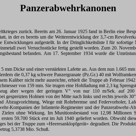
Panzerabwehrkanonen
tkrieges zurück. Bereits am 26. Januar 1925 fand in Berlin eine Bes
att, in der es bereits um die Weiterentwicklung der 3,7-cm Revolve
 Entwicklungen aufgestellt. In der Dringlichkeitsliste I für sofortige 
nmetall zwei Versuchsstücke fertig gestellt worden. Zum 20. Novembe
ngsbestand befanden. Am 17. September 1934 wurde die Umrüstung 
 5 mm Dicke und einer verstärkten Lafette an. Aus dem nun 1.665 mm 
rdem die 0,37 kg schwere Panzergranate (Pz.Gr.) 40 mit Wolframkern
em Kaliber nicht mehr ausreichte, erhielt die Truppe ab Februar 1942 di
hmesser von 159 mm. Sie trugen eine Hohlladung mit 2,3 kg Sprengst
hrzeug aber wegen der geringen V° von nur 110 m/Sek. auf 2
 bei gespreizten Holmen von der Mitte nach links und rechts jeweils 30
und Abzugvorichtung, Wiege mit Rohrbremse und Federvorholer, Lafe
wehr-Kompanien der Infanterie-Regimenter und der Panzerabwehr-Abte
hen Zielen ohne Wirkung. Im Munitionsbestand von 12,98 Millionen
ersten 59.700 Stück erst im Juli 1940 geliefert worden. Obwohl dies
es bei der Truppe zum »Heeresanklopfgerät« degradiert. Die Produkt
betrug 5,3738 Mio. Schuß.