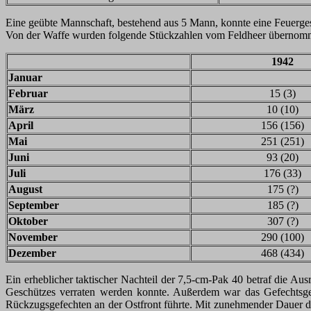
Eine geübte Mannschaft, bestehend aus 5 Mann, konnte eine Feuerges
Von der Waffe wurden folgende Stückzahlen vom Feldheer übernommen
1942
Januar
Februar
15 (3)
März
10 (10)
April
156 (156)
Mai
251 (251)
Juni
93 (20)
Juli
176 (33)
August
175 (?)
September
185 (?)
Oktober
307 (?)
November
290 (100)
Dezember
468 (434)
Ein erheblicher taktischer Nachteil der 7,5-cm-Pak 40 betraf die A
Geschützes verraten werden konnte. Außerdem war das Gefechtsge
Rückzugsgefechten an der Ostfront führte. Mit zunehmender Dauer d