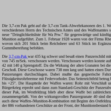
Die 3,7-cm Pak geht auf die 3,7-cm Tank-Abwehrkanonen des 1. Wel
verschiedenen Herrn des Technischen Amtes und des Waffenamtes st
neue "Dringlichkeitsliste für Wa Prw." für gegenwärtige und künftige
Munition aufgeführt. Zum 1. Februar 1928 waren von der Firma Rhei
wovon sich 201 Stück beim Reichsheer und 63 Stück im Ergänzu
Gummibereifung befohlen.
Die
3,7-cm-Pak
war 435 kg schwer und besaß einen Panzerschild mit
von 745 m/Sek. verschossen werden. Verschossen werden konnte auße
42 mit 140 g Sprengstoff. Da die Wirkung der alten Granaten bei dies
Geschoß. Diese Geschosse waren 738 mm lang und hatten einen Durc
Panzerungen durchschlagen. Dabei mußte das gegnerische Fa
Flüssigkeitsrohrbremse mit Federvorholer. Das Seitenrichtfeld betrug
bis +25°. Die Hauptteile der Waffen waren: Rohr mit Verschluß 
Bürgerkrieg erprobt und dann zum Standard-Geschütz der Panzerab
dieser Pak, im Westfeldzug blieb aber diese Waffe bei zahlreic
zusammengefaßt. Von der wirkungsvollen Panzergranate 40 sind die 
auch diese Waffen-/Munition-Kombination mit Beginn des Ostfeldzug
der 886 vorhandenen Geschütze an der Front, der Munitionsbestand 