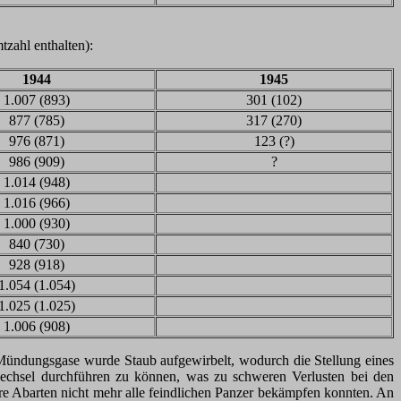
zahl enthalten):
1944
1945
1.007 (893)
301 (102)
877 (785)
317 (270)
976 (871)
123 (?)
986 (909)
?
1.014 (948)
1.016 (966)
1.000 (930)
840 (730)
928 (918)
1.054 (1.054)
1.025 (1.025)
1.006 (908)
r Mündungsgase wurde Staub aufgewirbelt, wodurch die Stellung eines
echsel durchführen zu können, was zu schweren Verlusten bei den
e Abarten nicht mehr alle feindlichen Panzer bekämpfen konnten. An