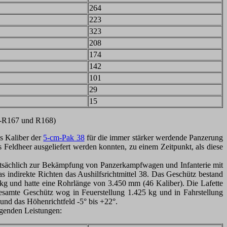
264
223
323
208
174
142
101
29
15
8-R167 und R168)
s Kaliber der
5-cm-Pak 38
für die immer stärker werdende Panzerung
Feldheer ausgeliefert werden konnten, zu einem Zeitpunkt, als diese
auptsächlich zur Bekämpfung von Panzerkampfwagen und Infanterie mit
as indirekte Richten das Aushilfsrichtmittel 38. Das Geschütz bestand
und hatte eine Rohrlänge von 3.450 mm (46 Kaliber). Die Lafette
esamte Geschütz wog in Feuerstellung 1.425 kg und in Fahrstellung
und das Höhenrichtfeld -5° bis +22°.
lgenden Leistungen: