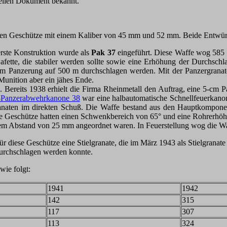
ziellen Dokument bekannt.
ren Geschütze mit einem Kaliber von 45 mm und 52 mm. Beide Entwürf
rste Konstruktion wurde als
Pak 37
eingeführt. Diese Waffe wog 585
afette, die stabiler werden sollte sowie eine Erhöhung der Durchsch
 Panzerung auf 500 m durchschlagen werden. Mit der Panzergranate 
unition aber ein jähes Ende.
. Bereits 1938 erhielt die Firma Rheinmetall den Auftrag, eine 5-cm
-Panzerabwehrkanone 38
war eine halbautomatische Schnellfeuerkanon
ranaten im direkten Schuß. Die Waffe bestand aus den Hauptkompone
e Geschütze hatten einen Schwenkbereich von 65° und eine Rohrerhöh
inem Abstand von 25 mm angeordnet waren. In Feuerstellung wog die Wa
 diese Geschütze eine Stielgranate, die im März 1943 als Stielgranate
durchschlagen werden konnte.
wie folgt:
1941
1942
142
315
117
307
113
324