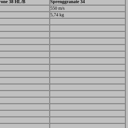
rone 38 HL/B
Sprenggranate 34
550 m/s
5,74 kg