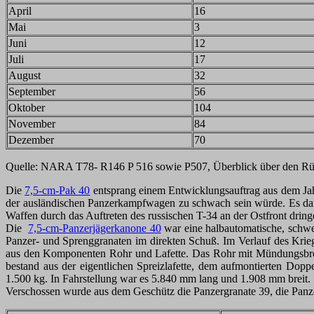
April
16
Mai
3
Juni
12
Juli
17
August
32
September
56
Oktober
104
November
84
Dezember
70
Quelle: NARA T78- R146 P 516 sowie P507, Überblick über den R
Die
7,5-cm-Pak 40
entsprang einem Entwicklungsauftrag aus dem Jah
der ausländischen Panzerkampfwagen zu schwach sein würde. Es dauer
Waffen durch das Auftreten des russischen T-34 an der Ostfront drin
Die
7,5-cm-Panzerjägerkanone 40
war eine halbautomatische, schwe
Panzer- und Sprenggranaten im direkten Schuß. Im Verlauf des Krieges
aus den Komponenten Rohr und Lafette. Das Rohr mit Mündungsbre
bestand aus der eigentlichen Spreizlafette, dem aufmontierten Do
1.500 kg. In Fahrstellung war es 5.840 mm lang und 1.908 mm breit. 
Verschossen wurde aus dem Geschütz die Panzergranate 39, die Panze