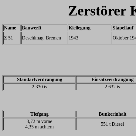
Zerstörer 
Name
Bauwerft
Kiellegung
Stapellauf
Z 51
Deschimag, Bremen
1943
Oktober 19
Standartverdrängung
Einsatzverdrängung
2.330 ts
2.632 ts
Tiefgang
Bunkerinhalt
3,72 m vorne
551 t Diesel
4,35 m achtern