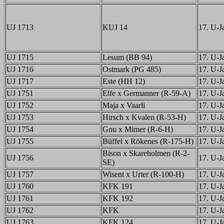
UJ 1713
KUJ 14
17. U-Ja
UJ 1715
Lesum (BB 94)
17. U-Ja
UJ 1716
Ostmark (PG 485)
17. U-Ja
UJ 1717
Este (HH 12)
17. U-Ja
UJ 1751
Elfe x Germanner (R-59-A)
17. U-Ja
UJ 1752
Maja x Vaarli
17. U-Ja
UJ 1753
Hirsch x Kvalen (R-53-H)
17. U-Ja
UJ 1754
Gnu x Mimer (R-6-H)
17. U-Ja
UJ 1755
Büffel x Rökenes (R-175-H)
17. U-Ja
Bison x Skareholmen (R-2-
UJ 1756
17. U-Ja
SE)
UJ 1757
Wisent x Urter (R-100-H)
17. U-Ja
UJ 1760
KFK 191
17. U-Ja
UJ 1761
KFK 192
17. U-Ja
UJ 1762
KFK
17. U-Ja
UJ 1763
KFK 124
17. U-Ja