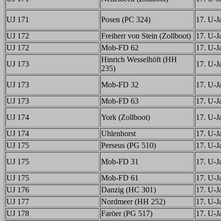
UJ 171
Posen (PC 324)
17. U-Ja
UJ 172
Freiherr von Stein (Zollboot)
17. U-Ja
UJ 172
Mob-FD 62
17. U-Ja
Hinrich Wesselhöft (HH
UJ 173
17. U-Ja
235)
UJ 173
Mob-FD 32
17. U-Ja
UJ 173
Mob-FD 63
17. U-Ja
UJ 174
York (Zollboot)
17. U-Ja
UJ 174
Uhlenhorst
17. U-Ja
UJ 175
Perseus (PG 510)
17. U-Ja
UJ 175
Mob-FD 31
17. U-Ja
UJ 175
Mob-FD 61
17. U-Ja
UJ 176
Danzig (HC 301)
17. U-Ja
UJ 177
Nordmeer (HH 252)
17. U-Ja
UJ 178
Faröer (PG 517)
17. U-Ja