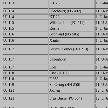
UJ 113
KT 25
1. U-Jag
UJ 114
Oldenburg (PG 492)
11. U-Ja
UJ 114
KT 28
1. U-Jag
UJ 115
Wilhelm Loh (PG 511)
11. U-Ja
UJ 115
Rosita
1. U-Jag
UJ 116
Grönland (PG 505)
11. U-Ja
UJ 116
Xanten
1. U-Jag
UJ 117
Gustav Körner (HH 219)
11. U-Ja
UJ 117
Uhlenhorst
11. U-Ja
UJ 117
Lola
1. U-Jag
UJ 118
Elbe (HH 7)
11. U-Ja
UJ 118
F 368
1. U-Jag
UJ 119
St. Georg (HH 256)
11. U-Ja
UJ 121
Jochen
12. U-Ja
UJ 121
Fritz Busse (PG 554)
12. U-Ja