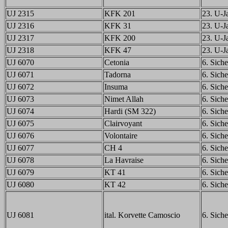
UJ 2315
KFK 201
23. U-Ja
UJ 2316
KFK 31
23. U-Ja
UJ 2317
KFK 200
23. U-Ja
UJ 2318
KFK 47
23. U-Ja
UJ 6070
Cetonia
6. Siche
UJ 6071
Tadorna
6. Siche
UJ 6072
Insuma
6. Siche
UJ 6073
Nimet Allah
6. Siche
UJ 6074
Hardi (SM 322)
6. Siche
UJ 6075
Clairvoyant
6. Siche
UJ 6076
Volontaire
6. Siche
UJ 6077
CH 4
6. Siche
UJ 6078
La Havraise
6. Siche
UJ 6079
KT 41
6. Siche
UJ 6080
KT 42
6. Siche
UJ 6081
ital. Korvette Camoscio
6. Siche