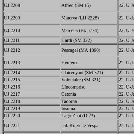
UJ 2208
Alfred (SM 15)
22. U-Ja
UJ 2209
Minerva (LH 2328)
22. U-Ja
UJ 2210
Marcella (Bx 5774)
22. U-Ja
UJ 2211
Hardi (SM 322)
22. U-Ja
UJ 2212
Pescagel (MA 1390)
22. U-Ja
UJ 2213
Heureux
22. U-Ja
UJ 2214
Clairvoyant (SM 321)
22. U-Ja
UJ 2215
Volontaire (SM 321)
22. U-Ja
UJ 2216
LÌncomprise
22. U-Ja
UJ 2217
Cetonia
22. U-Ja
UJ 2218
Tadorna
22. U-Ja
UJ 2219
Insuma
22. U-Ja
UJ 2220
Lago Zuai (D 23)
22. U-Ja
UJ 2221
ital. Korvette Vespa
22. U-Ja