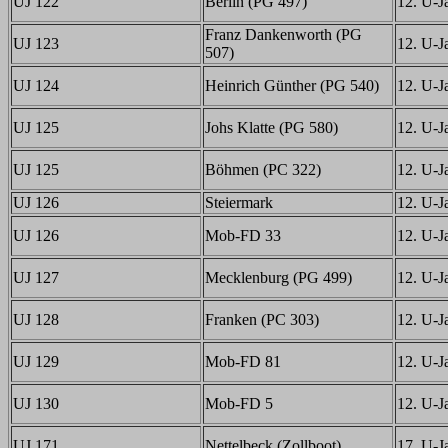
UJ 122
Berlin (PG 497)
12. U-Ja
Franz Dankenworth (PG
UJ 123
12. U-Ja
507)
UJ 124
Heinrich Günther (PG 540)
12. U-Ja
UJ 125
Johs Klatte (PG 580)
12. U-Ja
UJ 125
Böhmen (PC 322)
12. U-Ja
UJ 126
Steiermark
12. U-Ja
UJ 126
Mob-FD 33
12. U-Ja
UJ 127
Mecklenburg (PG 499)
12. U-Ja
UJ 128
Franken (PC 303)
12. U-Ja
UJ 129
Mob-FD 81
12. U-Ja
UJ 130
Mob-FD 5
12. U-Ja
UJ 171
Nettelbeck (Zollboot)
17. U-Ja