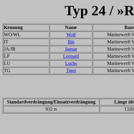
Typ 24 / »R
Kennung
Name
Bauw
WO/WL
Wolf
Marinewerft 
IT
Iltis
Marinewerft 
JA/JR
Jaguar
Marinewerft 
LP
Leopard
Marinewerft 
LU
Luchs
Marinewerft 
TG
Tiger
Marinewerft 
Standardverdrängung/Einsatzverdrängung
Länge übe
932 ts
1320 