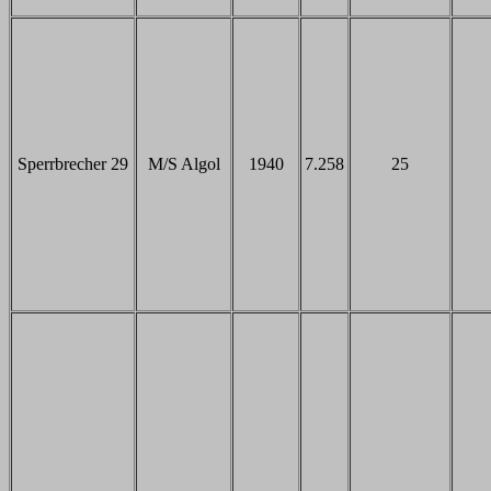
Sperrbrecher 29
M/S Algol
1940
7.258
25