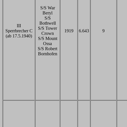
S/S War
Beryl
S/S
Bothwell
III
S/S Tower
Sperrbrecher C
1919
6.643
9
Crown
(ab 17.5.1940)
S/S Mount
Ossa
S/S Robert
Bornhofen