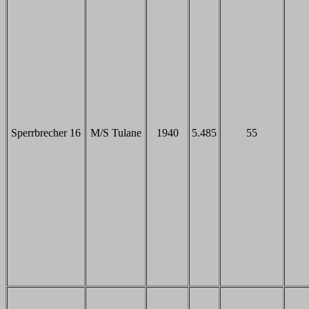
Sperrbrecher 16
M/S Tulane
1940
5.485
55