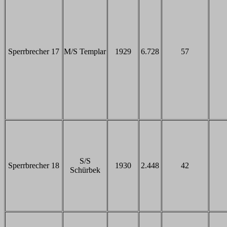
Sperrbrecher 17
M/S Templar
1929
6.728
57
S/S
Sperrbrecher 18
1930
2.448
42
Schürbek