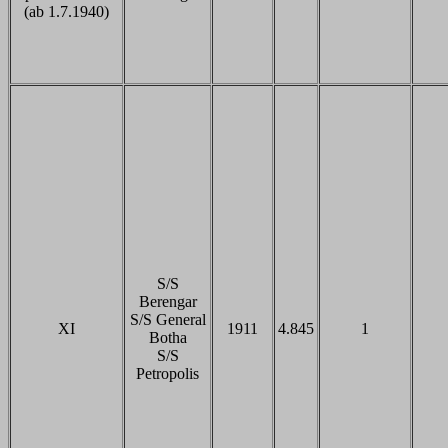
(ab 1.7.1940)
S/S
Berengar
S/S General
XI
1911
4.845
1
Botha
S/S
Petropolis