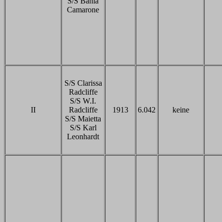
S/S Bahia
Camarone
S/S Clarissa
Radcliffe
S/S W.I.
II
Radcliffe
1913
6.042
keine
S/S Maietta
S/S Karl
Leonhardt