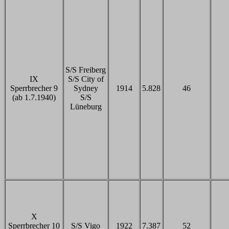
S/S Freiberg
IX
S/S City of
Sperrbrecher 9
Sydney
1914
5.828
46
(ab 1.7.1940)
S/S
Lüneburg
X
Sperrbrecher 10
S/S Vigo
1922
7.387
52