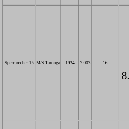
Sperrbrecher 15
M/S Taronga
1934
7.003
16
8