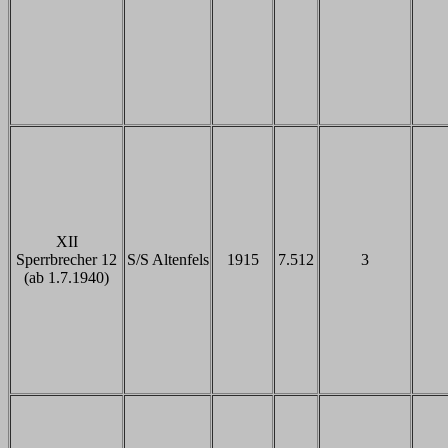
XII
Sperrbrecher 12
S/S Altenfels
1915
7.512
3
(ab 1.7.1940)