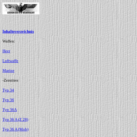
Inhaltsverzeichnis
Waffen:
Heer
Luftwaffe
Marine
-Zerstörer
Typ 34
Typ 36
Typ 36A
Typ 36 A (Z 28)
Typ 36 A (Mob)