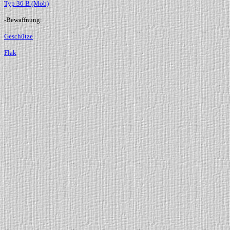
Typ 36 B (Mob)
-Bewaffnung:
Geschütze
Flak