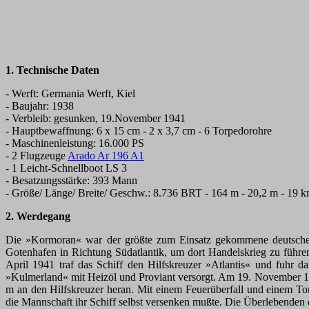
1. Technische Daten
- Werft: Germania Werft, Kiel
- Baujahr: 1938
- Verbleib: gesunken, 19.November 1941
- Hauptbewaffnung: 6 x 15 cm - 2 x 3,7 cm - 6 Torpedorohre
- Maschinenleistung: 16.000 PS
- 2 Flugzeuge
Arado Ar 196 A1
- 1 Leicht-Schnellboot LS 3
- Besatzungsstärke: 393 Mann
- Größe/ Länge/ Breite/ Geschw.: 8.736 BRT - 164 m - 20,2 m - 19 k
2. Werdegang
Die »Kormoran« war der größte zum Einsatz gekommene deutsche H
Gotenhafen in Richtung Südatlantik, um dort Handelskrieg zu führ
April 1941 traf das Schiff den Hilfskreuzer »Atlantis« und fu
»Kulmerland« mit Heizöl und Proviant versorgt. Am 19. November 194
m an den Hilfskreuzer heran. Mit einem Feuerüberfall und einem T
die Mannschaft ihr Schiff selbst versenken mußte. Die Überlebenden de