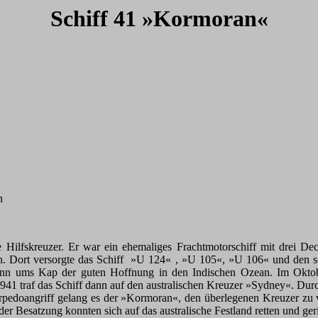
Schiff 41 »Kormoran«
n
ilfskreuzer. Er war ein ehemaliges Frachtmotorschiff mit drei De
en. Dort versorgte das Schiff »U 124« , »U 105«, »U 106« und den 
hr dann ums Kap der guten Hoffnung in den Indischen Ozean. Im O
1 traf das Schiff dann auf den australischen Kreuzer »Sydney«. Durc
orpedoangriff gelang es der »Kormoran«, den überlegenen Kreuzer z
r Besatzung konnten sich auf das australische Festland retten und geri