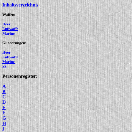
Inhaltsverzeichnis
Waffen:
Heer
Luftwaffe
Marine
Gliederungen:
Heer
Luftwaffe
Marine
SS
Personenregister:
A
B
C
D
E
F
G
H
I