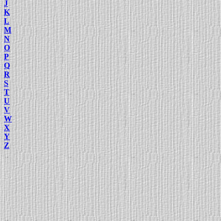
J
K
L
M
N
O
P
Q
R
S
T
U
V
W
X
Y
Z