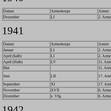
Datum
Armeekorps
Armee
Dezember
LI
2. Arme
1941
Datum
Armeekorps
Armee
Januar
LI
2. Arme
April (halb)
LI
2. Arme
April (Halb)
LV
11. Arm
Mai
11. Arm
Juni
LII
17. Ar
September
XI
17. Ar
November
XVII
6. Arme
Dezember
z. Vfg.
6. Arme
1942