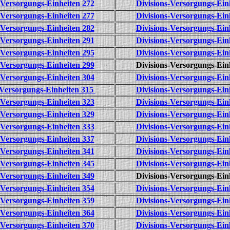
-Versorgungs-Einheiten 272
Divisions-Versorgungs-Ein
-Versorgungs-Einheiten 277
Divisions-Versorgungs-Ein
-Versorgungs-Einheiten 282
Divisions-Versorgungs-Ein
-Versorgungs-Einheiten 291
Divisions-Versorgungs-Ein
-Versorgungs-Einheiten 295
Divisions-Versorgungs-Ein
-Versorgungs-Einheiten 299
Divisions-Versorgungs-Ein
-Versorgungs-Einheiten 304
Divisions-Versorgungs-Ein
-Versorgungs-Einheiten 315
Divisions-Versorgungs-Ein
-Versorgungs-Einheiten 323
Divisions-Versorgungs-Ein
-Versorgungs-Einheiten 329
Divisions-Versorgungs-Ein
-Versorgungs-Einheiten 333
Divisions-Versorgungs-Ein
-Versorgungs-Einheiten 337
Divisions-Versorgungs-Ein
-Versorgungs-Einheiten 341
Divisions-Versorgungs-Ein
-Versorgungs-Einheiten 345
Divisions-Versorgungs-Ein
-Versorgungs-Einheiten 349
Divisions-Versorgungs-Ein
-Versorgungs-Einheiten 354
Divisions-Versorgungs-Ein
-Versorgungs-Einheiten 359
Divisions-Versorgungs-Ein
-Versorgungs-Einheiten 364
Divisions-Versorgungs-Ein
-Versorgungs-Einheiten 370
Divisions-Versorgungs-Ein