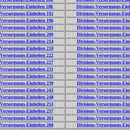
-Versorgungs-Einheiten 188
Divisions-Versorgungs-Ein
-Versorgungs-Einheiten 192
Divisions-Versorgungs-Ein
-Versorgungs-Einheiten 196
Divisions-Versorgungs-Ein
-Versorgungs-Einheiten 205
Divisions-Versorgungs-Ein
-Versorgungs-Einheiten 209
Divisions-Versorgungs-Ein
-Versorgungs-Einheiten 214
Divisions-Versorgungs-Ein
-Versorgungs-Einheiten 218
Divisions-Versorgungs-Ein
-Versorgungs-Einheiten 222
Divisions-Versorgungs-Ein
-Versorgungs-Einheiten 227
Divisions-Versorgungs-Ein
-Versorgungs-Einheiten 231
Divisions-Versorgungs-Ein
-Versorgungs-Einheiten 235
Divisions-Versorgungs-Ein
-Versorgungs-Einheiten 239
Divisions-Versorgungs-Ein
-Versorgungs-Einheiten 243
Divisions-Versorgungs-Ein
-Versorgungs-Einheiten 248
Divisions-Versorgungs-Ein
-Versorgungs-Einheiten 253
Divisions-Versorgungs-Ein
-Versorgungs-Einheiten 257
Divisions-Versorgungs-Ein
-Versorgungs-Einheiten 263
Divisions-Versorgungs-Ein
-Versorgungs-Einheiten 268
Divisions-Versorgungs-Ein