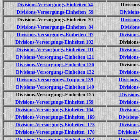
Divisions-Versorgungs-Einheiten 54
Division
Divisions-Versorgungs-Einheiten 59
Division
Divisions-Versorgungs-Einheiten 70
Division
Divisions-Versorgungs-Einheiten 84
Divisions
Divisions-Versorgungs-Einheiten 97
Divisions
Divisions-Versorgungs-Einheiten 102
Divisions
Divisions-Versorgungs-Einheiten 111
Divisions
Divisions-Versorgungs-Einheiten 121
Divisions
Divisions-Versorgungs-Einheiten 126
Divisions
Divisions-Versorgungs-Einheiten 132
Divisions
Divisions-Versorgungs-Truppen 139
Divisions
Divisions-Versorgungs-Einheiten 149
Divisions
Divisions-Versorgungs-Einheiten 155
Divisions
Divisions-Versorgungs-Einheiten 159
Divisions
Divisions-Versorgungs-Einheiten 164
Divisions
Divisions-Versorgungs-Einheiten 169
Divisions
Divisions-Versorgungs-Einheiten 173
Divisions
Divisions-Versorgungs-Einheiten 178
Divisions
Divisions-Versorgungs-Einheiten 183
Divisions