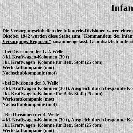
Infan
Die Versorgungseinheiten der Infanterie-Divisionen waren einem 
Oktober 1942 wurden diese Stäbe zum
"Kommandeur der Infant
Versorgungs-Regiment"
zusammengefasst. Grundsätzlich unters
- bei Divisionen der 1.-2. Welle:
8 kl. Kraftwagen-Kolonnen (30 t)
l kl. Kraftwagen- Kolonne für Betr. Stoff (25 cbm)
Werkstattkompanie (mot)
Nachschubkompanie (mot)
- bei Divisionen der 3. Welle
3 kl. Kraftwagen-Kolonnen (30 t), Ausgleich durch bespannte K
l kl. Kraftwagen- Kolonne für Betr. Stoff (25 cbm)
Werkstattkompanie (mot)
Nachschubkompanie (mot)
- Bei Divisionen der 4. Welle
4 kl. Kraftwagen-Kolonnen (30 t), Ausgleich durch bespannte K
l kl. Kraftwagen- Kolonne für Betr. Stoff (25 cbm)
Werkstattkompanie (mot)