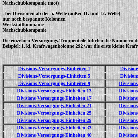
Nachschubkompanie (mot)
- bei Divisionen ab der 5. Welle (außer 11. und 12. Welle)
nur noch bespannte Kolonnen
Werkstattkompanie
Nachschubkompanie
Die einzelnen Versorgungs-Truppenteile führten die Nummern d
Beispiel:
1. kl. Kraftwagenkolonne 292 war die erste kleine Kraf
Divisions-Versorgungs-Einheiten 1
Division
Divisions-Versorgungs-Einheiten 5
Division
Divisions-Versorgungs-Einheiten 9
Division
Divisions-Versorgungs-Einheiten 13
Division
Divisions-Versorgungs-Einheiten 17
Division
Divisions-Versorgungs-Einheiten 21
Division
Divisions-Versorgungs-Einheiten 25
Division
Divisions-Versorgungs-Einheiten 29
Division
Divisions-Versorgungs-Einheiten 33
Division
Divisions-Versorgungs-Einheiten 40
Divisions