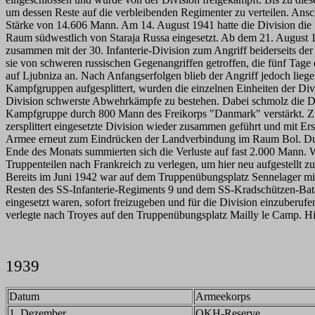
um dessen Reste auf die verbleibenden Regimenter zu verteilen. Ans
Stärke von 14.606 Mann. Am 14. August 1941 hatte die Division die
Raum südwestlich von Staraja Russa eingesetzt. Ab dem 21. August 1
zusammen mit der 30. Infanterie-Division zum Angriff beiderseits d
sie von schweren russischen Gegenangriffen getroffen, die fünf Tag
auf Ljubniza an. Nach Anfangserfolgen blieb der Angriff jedoch liege
Kampfgruppen aufgesplittert, wurden die einzelnen Einheiten der Div
Division schwerste Abwehrkämpfe zu bestehen. Dabei schmolz die D
Kampfgruppe durch 800 Mann des Freikorps "Danmark" verstärkt. Zum
zersplittert eingesetzte Division wieder zusammen geführt und mit Er
Armee erneut zum Eindrücken der Landverbindung im Raum Bol. Dubo
Ende des Monats summierten sich die Verluste auf fast 2.000 Mann. W
Truppenteilen nach Frankreich zu verlegen, um hier neu aufgestellt z
Bereits im Juni 1942 war auf dem Truppenübungsplatz Sennelager mi
Resten des SS-Infanterie-Regiments 9 und dem SS-Kradschützen-Bata
eingesetzt waren, sofort freizugeben und für die Division einzuberuf
verlegte nach Troyes auf den Truppenübungsplatz Mailly le Camp. 
1939
Datum
Armeekorps
1. Dezember
OKH-Reserve