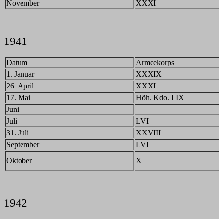
November
XXXI
1941
Datum
Armeekorps
1. Januar
XXXIX
26. April
XXXI
17. Mai
Höh. Kdo. LIX
Juni
Juli
LVI
31. Juli
XXVIII
September
LVI
Oktober
X
1942