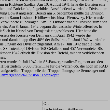
nn in Richtung Szoltzy. Am 10. August 1941 hatte die Division eine
hen und Brückenköpfe gebildet. Anschließend wurde die Division im
tung Lowat angesetzt. Bereits am 5. September mußte die Division
ungen im Raum Lushno - Kirillowschtschina - Plemewizy. Hier wurde
0 Verwundete zu beklagen. Am 17. Oktober trat die Division zum Stoß
hr ein. Am 8. Januar 1942 begann die russische Winteroffensive. In
ießlich im Kessel von Demjansk eingeschlossen. Hier hatte die
ssels des Kessels von Demjansk im April 1942 wurde die
 und damit knapp über 40% der Sollstärke. Im Juni 1942 wurde die
us Ungarn der Division zugeführt. Am 17. Juli 1942 trat die Rote
ie SS-Totenkopf-Division 168 Gefallene und 457 Verwundete. Bis
tober 1942 erhielt die Division den Befehl, mit den verbleibenden
ers.
erzu wurde ab Juli 1942 ein SS-Panzergrenadier-Regiment aus den
Hitler zudem, 6.000 Freiwillige für die Waffen-SS, die noch im RAD
ts aufgestellten Truppenteile den Truppenübungsplatz Sennelager und
Panzergrenadier-Division "Totenkopf"
.
Ort
Ludwigsburg - Heilbronn