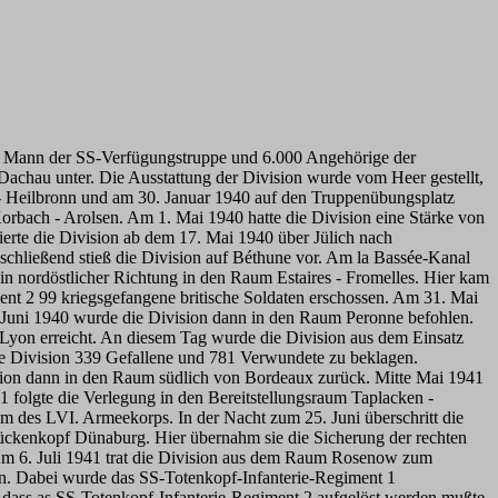
00 Mann der SS-Verfügungstruppe und 6.000 Angehörige der
achau unter. Die Ausstattung der Division wurde vom Heer gestellt,
- Heilbronn und am 30. Januar 1940 auf den Truppenübungsplatz
rbach - Arolsen. Am 1. Mai 1940 hatte die Division eine Stärke von
rte die Division ab dem 17. Mai 1940 über Jülich nach
schließend stieß die Division auf Béthune vor. Am la Bassée-Kanal
in nordöstlicher Richtung in den Raum Estaires - Fromelles. Hier kam
nt 2 99 kriegsgefangene britische Soldaten erschossen. Am 31. Mai
Juni 1940 wurde die Division dann in den Raum Peronne befohlen.
Lyon erreicht. An diesem Tag wurde die Division aus dem Einsatz
e Division 339 Gefallene und 781 Verwundete zu beklagen.
ision dann in den Raum südlich von Bordeaux zurück. Mitte Mai 1941
 folgte die Verlegung in den Bereitstellungsraum Taplacken -
m des LVI. Armeekorps. In der Nacht zum 25. Juni überschritt die
Brückenkopf Dünaburg. Hier übernahm sie die Sicherung der rechten
Am 6. Juli 1941 trat die Division aus dem Raum Rosenow zum
en. Dabei wurde das SS-Totenkopf-Infanterie-Regiment 1
so dass as SS-Totenkopf-Infanterie-Regiment 2 aufgelöst werden mußte,