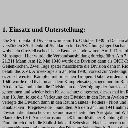
1. Einsatz und Unterstellung:
Die SS-Totenkopf-Division wurde am 16. Oktober 1939 in Dachau als
verstärkten SS-Totenkopf-Standarten in das SS-Übungslager Dachau v
wobei ein Großteil tschechische Beutebestände waren. Am 1. Dezemb
Münsingen. Hier wurde die Verbandsausbildung durchgeführt. Am 7. M
21.311 Mann. Am 12. Mai 1940 wurde die Division dann als OKH-Rese
Geilenkirchen. Zwei Tage später marschierte die Division dann in R
befahl das XVI. Armeekorps am 24. Mai 1940, vorerst zur Verteidigun
es zu schwersten Kämpfen mit britischen Truppen. Dabei wurden am 2
1940 wurde die Division aus dem Kampfeinsatz gezogen und im Raum
Ab dem 14. Juni nahm die Division an der Verfolgung der französisc
genommen und wieder beim Küstenschutz eingesetzt, dieses mal im R
Am 13. Juni folgte die Verlegung der Division in den Raum Avalon 
verlegte die Division dann in den Raum Saintes - Poitiers - Niort u
Knablacken - Pregelswalde - Sanditten. Ab dem 24. Juni 1941 nahm d
Division die litauische Grenze und marschierte über Ariogola und Wi
Flanke des LVI. Armeekorps und stieß in nordöstlicher Richtung üb
Durchbruch durch die Stalin-Linie auf Sebesh an. Nach schweren un
eingeschlossen und wurde von der Division freigekämpft. Bis zu diese