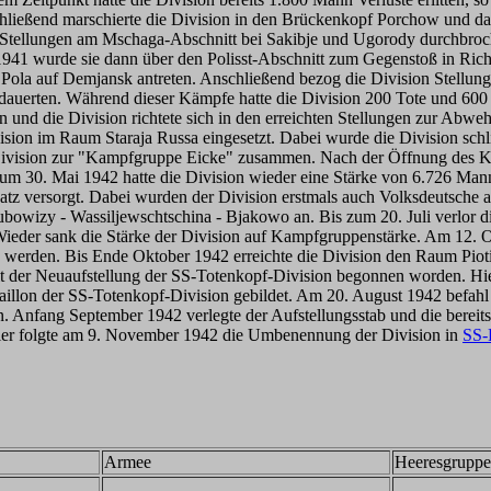
chließend marschierte die Division in den Brückenkopf Porchow und da
 Stellungen am Mschaga-Abschnitt bei Sakibje und Ugorody durchbroc
941 wurde sie dann über den Polisst-Abschnitt zum Gegenstoß in Rich
er Pola auf Demjansk antreten. Anschließend bezog die Division Stell
e dauerten. Während dieser Kämpfe hatte die Division 200 Tote und 60
n und die Division richtete sich in den erreichten Stellungen zur Abwe
ision im Raum Staraja Russa eingesetzt. Dabei wurde die Division schl
ivision zur "Kampfgruppe Eicke" zusammen. Nach der Öffnung des Ke
 30. Mai 1942 hatte die Division wieder eine Stärke von 6.726 Mann
satz versorgt. Dabei wurden der Division erstmals auch Volksdeutsche a
wizy - Wassiljewschtschina - Bjakowo an. Bis zum 20. Juli verlor d
ieder sank die Stärke der Division auf Kampfgruppenstärke. Am 12. Ok
u werden. Bis Ende Oktober 1942 erreichte die Division den Raum Pioti
t der Neuaufstellung der SS-Totenkopf-Division begonnen worden. Hi
illon der SS-Totenkopf-Division gebildet. Am 20. August 1942 befahl 
en. Anfang September 1942 verlegte der Aufstellungsstab und die berei
Hier folgte am 9. November 1942 die Umbenennung der Division in
SS-
Armee
Heeresgruppe