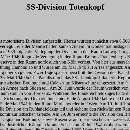
SS-Division Totenkopf
 motorisierte Division aufgestellt. Hierzu wurden zunächst etwa 6.5
erlegt. Teile der Mannschaften kamen zudem im Konzentrationslager D
er 1939 folgte die Verlegung der Division in den Raum Ludwigsburg 
ärz 1940 folgte die Verlegung in den Raum Brilon - Frankenberg - Ko
rve in den Raum nordöstlich von Köln verlegt. Von hier aus marschie
ichtung Cambrai ab und wurde am 20. Mai 1940 auf Arras angesetzt. An
g über zu gehen. Zwei Tage später überschritt die Division den Kanal 
6. Mai 1940 bei Le Paradis durch das SS-Totenkopf-Infanterie-Regime
 zwischen Boulogne und Calais zum Küstenschutz eingesetzt. Am 9. 
hen Armee nach Süden teil. Am 20. Juni wurde der Raum westlich von 
aum südlich von Bordeaux. Während des Frankreichfeldzuges hatte di
zur Sicherung der Demarkationslinie. Ende August 1940 kehre die Div
nd Ende Mai 1941 in den Raum Marienwerder im Osten. Am 19. Juni 1941
ie Division am Rußlandfeldzug teil und sicherte den rückwärtigen Rau
lkomir zur lettischen Grenze. Am 29. Juni erreichte die Division den 
er Dagda und Bukmuiza sowie Rosenow auf die russische Grenze vor. 
d verlustreichen Kämpfen konnte Sebesh am 8. Juli 1941 erobert werd
m Zeitpunkt hatte die Division bereits 1.800 Mann Verluste erlitten, 