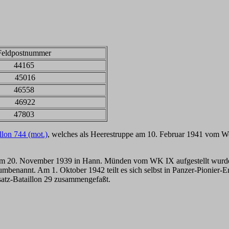
Feldpostnummer
44165
45016
46558
46922
47803
llon 744 (mot.)
, welches als Heerestruppe am 10. Februar 1941 vom We
am 20. November 1939 in Hann. Münden vom WK IX aufgestellt wurde.
mbenannt. Am 1. Oktober 1942 teilt es sich selbst in Panzer-Pionier-
satz-Bataillon 29 zusammengefaßt.