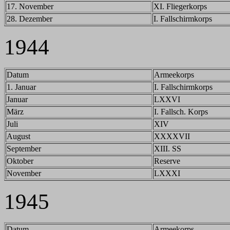
17. November
XI. Fliegerkorps
28. Dezember
I. Fallschirmkorps
1944
Datum
Armeekorps
1. Januar
I. Fallschirmkorps
Januar
LXXVI
März
I. Fallsch. Korps
Juli
XIV
August
XXXXVII
September
XIII. SS
Oktober
Reserve
November
LXXXI
1945
Datum
Armeekorps