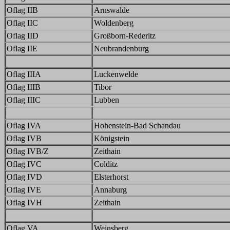
Oflag IIB
Arnswalde
Oflag IIC
Woldenberg
Oflag IID
Großborn-Rederitz
Oflag IIE
Neubrandenburg
Oflag IIIA
Luckenwelde
Oflag IIIB
Tibor
Oflag IIIC
Lubben
Oflag IVA
Hohenstein-Bad Schandau
Oflag IVB
Königstein
Oflag IVB/Z
Zeithain
Oflag IVC
Colditz
Oflag IVD
Elsterhorst
Oflag IVE
Annaburg
Oflag IVH
Zeithain
Oflag VA
Weinsberg