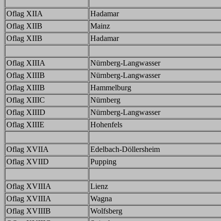
Oflag XIIA
Hadamar
Oflag XIIB
Mainz
Oflag XIIB
Hadamar
Oflag XIIIA
Nürnberg-Langwasser
Oflag XIIIB
Nürnberg-Langwasser
Oflag XIIIB
Hammelburg
Oflag XIIIC
Nürnberg
Oflag XIIID
Nürnberg-Langwasser
Oflag XIIIE
Hohenfels
Oflag XVIIA
Edelbach-Döllersheim
Oflag XVIID
Pupping
Oflag XVIIIA
Lienz
Oflag XVIIIA
Wagna
Oflag XVIIIB
Wolfsberg