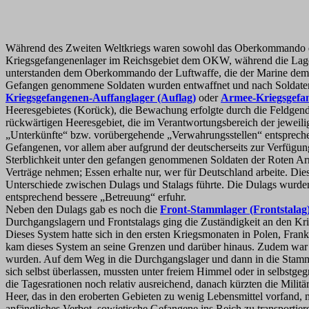
Während des Zweiten Weltkriegs waren sowohl das Oberkommando de
Kriegsgefangenenlager im Reichsgebiet dem OKW, während die Lager 
unterstanden dem Oberkommando der Luftwaffe, die der Marine dem 
Gefangen genommene Soldaten wurden entwaffnet und nach Soldaten u
Kriegsgefangenen-Auffanglager (Auflag)
oder
Armee-Kriegsgefa
Heeresgebietes (Korück), die Bewachung erfolgte durch die Feldge
rückwärtigen Heeresgebiet, die im Verantwortungsbereich der jeweili
„Unterkünfte“ bzw. vorübergehende „Verwahrungsstellen“ entsprechend
Gefangenen, vor allem aber aufgrund der deutscherseits zur Verfügu
Sterblichkeit unter den gefangen genommenen Soldaten der Roten Ar
Verträge nehmen; Essen erhalte nur, wer für Deutschland arbeite. D
Unterschiede zwischen Dulags und Stalags führte. Die Dulags wurden
entsprechend bessere „Betreuung“ erfuhr.
Neben den Dulags gab es noch die
Front-Stammlager (Frontstalag
Durchgangslagern und Frontstalags ging die Zuständigkeit an den Kri
Dieses System hatte sich in den ersten Kriegsmonaten in Polen, Fr
kam dieses System an seine Grenzen und darüber hinaus. Zudem war 
wurden. Auf dem Weg in die Durchgangslager und dann in die Stamm
sich selbst überlassen, mussten unter freiem Himmel oder in selbst
die Tagesrationen noch relativ ausreichend, danach kürzten die Milit
Heer, das in den eroberten Gebieten zu wenig Lebensmittel vorfand, 
anfängliches Verbot, sowjetische Gefangene ins Reich zu transporti