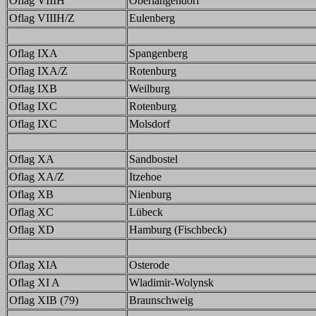
Oflag VIIIH
Oberlangendorf
Oflag VIIIH/Z
Eulenberg
Oflag IXA
Spangenberg
Oflag IXA/Z
Rotenburg
Oflag IXB
Weilburg
Oflag IXC
Rotenburg
Oflag IXC
Molsdorf
Oflag XA
Sandbostel
Oflag XA/Z
Itzehoe
Oflag XB
Nienburg
Oflag XC
Lübeck
Oflag XD
Hamburg (Fischbeck)
Oflag XIA
Osterode
Oflag XI A
Wladimir-Wolynsk
Oflag XIB (79)
Braunschweig