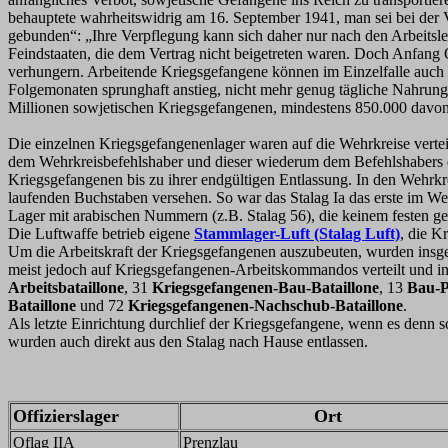
behauptete wahrheitswidrig am 16. September 1941, man sei bei der 
gebunden“: „Ihre Verpflegung kann sich daher nur nach den Arbeitsle
Feindstaaten, die dem Vertrag nicht beigetreten waren. Doch Anfang
verhungern. Arbeitende Kriegsgefangene können im Einzelfalle auch a
Folgemonaten sprunghaft anstieg, nicht mehr genug tägliche Nahrung
Millionen sowjetischen Kriegsgefangenen, mindestens 850.000 davon 
Die einzelnen Kriegsgefangenenlager waren auf die Wehrkreise ver
dem Wehrkreisbefehlshaber und dieser wiederum dem Befehlshabers 
Kriegsgefangenen bis zu ihrer endgültigen Entlassung. In den Wehrk
laufenden Buchstaben versehen. So war das Stalag Ia das erste im Weh
Lager mit arabischen Nummern (z.B. Stalag 56), die keinem festen g
Die Luftwaffe betrieb eigene
Stammlager-Luft (Stalag Luft)
, die K
Um die Arbeitskraft der Kriegsgefangenen auszubeuten, wurden ins
meist jedoch auf Kriegsgefangenen-Arbeitskommandos verteilt und in
Arbeitsbataillone
, 31
Kriegsgefangenen-Bau-Bataillone
, 13
Bau-P
Bataillone
und 72
Kriegsgefangenen-Nachschub-Bataillone
.
Als letzte Einrichtung durchlief der Kriegsgefangene, wenn es denn 
wurden auch direkt aus den Stalag nach Hause entlassen.
Offizierslager
Ort
Oflag IIA
Prenzlau