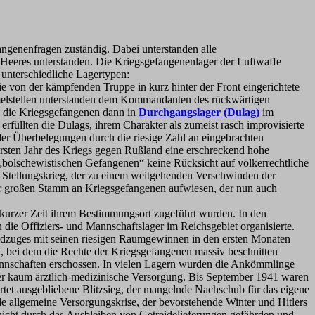
enenfragen zuständig. Dabei unterstanden alle
Heeres unterstanden. Die Kriegsgefangenenlager der Luftwaffe
nterschiedliche Lagertypen:
von der kämpfenden Truppe in kurz hinter der Front eingerichtete
elstellen unterstanden dem Kommandanten des rückwärtigen
 die Kriegsgefangenen dann in
Durchgangslager (Dulag)
im
füllten die Dulags, ihrem Charakter als zumeist rasch improvisierte
der Überbelegungen durch die riesige Zahl an eingebrachten
ersten Jahr des Kriegs gegen Rußland eine erschreckend hohe
bolschewistischen Gefangenen“ keine Rücksicht auf völkerrechtliche
m Stellungskrieg, der zu einem weitgehenden Verschwinden der
der großen Stamm an Kriegsgefangenen aufwiesen, der nun auch
h kurzer Zeit ihrem Bestimmungsort zugeführt wurden. In den
die Offiziers- und Mannschaftslager im Reichsgebiet organisierte.
ldzuges mit seinen riesigen Raumgewinnen in den ersten Monaten
, bei dem die Rechte der Kriegsgefangenen massiv beschnitten
nnschaften erschossen. In vielen Lagern wurden die Ankömmlinge
der kaum ärztlich-medizinische Versorgung. Bis September 1941 waren
artet ausgebliebene Blitzsieg, der mangelnde Nachschub für das eigene
e allgemeine Versorgungskrise, der bevorstehende Winter und Hitlers
nicht durch das Ausbleiben von Getreidelieferungen gefährden und