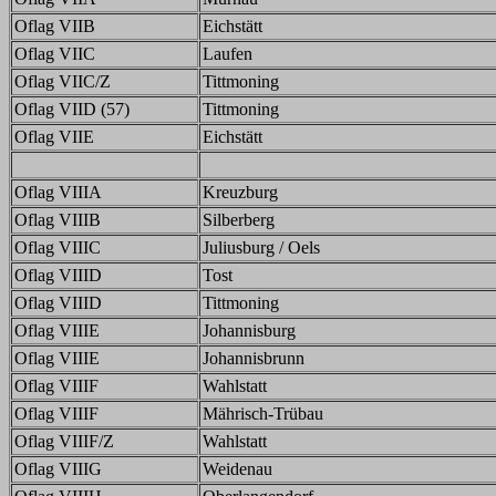
Oflag VIIB
Eichstätt
Oflag VIIC
Laufen
Oflag VIIC/Z
Tittmoning
Oflag VIID (57)
Tittmoning
Oflag VIIE
Eichstätt
Oflag VIIIA
Kreuzburg
Oflag VIIIB
Silberberg
Oflag VIIIC
Juliusburg / Oels
Oflag VIIID
Tost
Oflag VIIID
Tittmoning
Oflag VIIIE
Johannisburg
Oflag VIIIE
Johannisbrunn
Oflag VIIIF
Wahlstatt
Oflag VIIIF
Mährisch-Trübau
Oflag VIIIF/Z
Wahlstatt
Oflag VIIIG
Weidenau