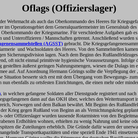
Oflags (Offizierslager)
r Wehrmacht als auch das Oberkommando des Heeres für Kriegsgefang
im Operationsgebiet dem Generalquartiermeister im Generalstab des 
Oberkommando der Kriegsmarine. Für verschiedene Aufgaben gab es u
nd Unteroffizieren / Mannschaften getrennt. Anschließend wurden sie 
ngenensammelstellen (AGSST)
gebracht. Die Kriegsgefangenensamm
ndarmerie und Wachsoldaten des Heeres. Von den Sammelstellen kamen
gen Sicherungsdivision lagen. Nach dem Beginn des Rußlandfeldzuges er
, oft nicht einmal primitivste hygienische Voraussetzungen. Infolge 
ng gestellten äußerst geringen Nahrungsmengen, wiesen die Dulags im 
mee auf. Auf Anordnung Hermann Görings sollte die Verpflegung der „
iese Situation besserte sich erst mit dem Übergang vom Bewegungs- zu
 nun ebenfalls zu ortsfesten Einrichtungen, die einen mehr oder min
)
, in welchen gefangene Soldaten aller Dienstgrade registriert und nac
egsgefangenen dann auf das OKH über, welches den Weitertransport in 
ankreich, Norwegen und dem Balkan bewährt. Mit Beginn des Rußlandfe
der Krieg gegen Rußland von Beginn an als Vernichtungskrieg geplant
- oder Offizierslager wurden tausende Rotarmisten von den Begleitma
gegrabenen Erdhöhlen wohnen, erhielten zu wenig Nahrung und keine o
ärspitzen die Zuteilungen erheblich. Die Gründe dafür waren der unerw
mangelnde Transportkapazitäten und eine speziell Ende 1941 einsetzend
eren. Hermann Göring wollte die Stimmung der deutschen Bevölkerung 