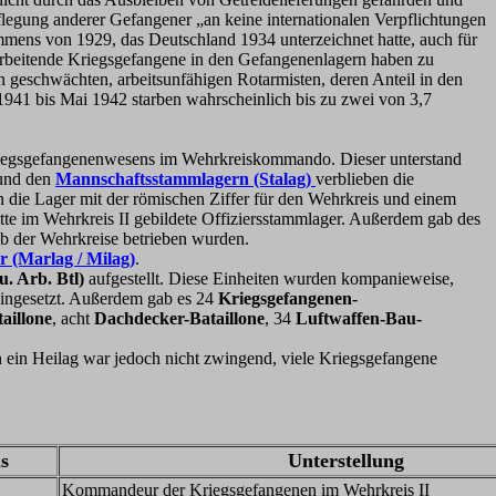
legung anderer Gefangener „an keine internationalen Verpflichtungen
ommens von 1929, das Deutschland 1934 unterzeichnet hatte, auch für
arbeitende Kriegsgefangene in den Gefangenenlagern haben zu
 geschwächten, arbeitsunfähigen Rotarmisten, deren Anteil in den
1941 bis Mai 1942 starben wahrscheinlich bis zu zwei von 3,7
Kriegsgefangenenwesens im Wehrkreiskommando. Dieser unterstand
nd den
Mannschaftsstammlagern (Stalag)
verblieben die
 die Lager mit der römischen Ziffer für den Wehrkreis und einem
itte im Wehrkreis II gebildete Offiziersstammlager. Außerdem gab des
b der Wehrkreise betrieben wurden.
 (Marlag / Milag)
.
u. Arb. Btl)
aufgestellt. Diese Einheiten wurden kompanieweise,
eingesetzt. Außerdem gab es 24
Kriegsgefangenen-
aillone
, acht
Dachdecker-Bataillone
, 34
Luftwaffen-Bau-
n ein Heilag war jedoch nicht zwingend, viele Kriegsgefangene
is
Unterstellung
Kommandeur der Kriegsgefangenen im Wehrkreis II