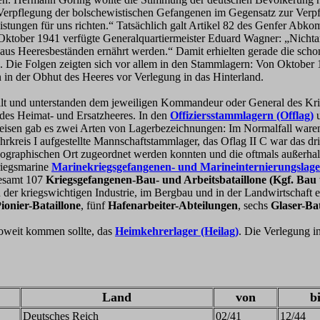
Verpflegung der bolschewistischen Gefangenen im Gegensatz zur Verpf
istungen für uns richten.“ Tatsächlich galt Artikel 82 des Genfer Abk
 Oktober 1941 verfügte Generalquartiermeister Eduard Wagner: „Nicht
us Heeresbeständen ernährt werden.“ Damit erhielten gerade die schon
. Die Folgen zeigten sich vor allem in den Stammlagern: Von Oktober 
in der Obhut des Heeres vor Verlegung in das Hinterland.
teilt und unterstanden dem jeweiligen Kommandeur oder General des 
des Heimat- und Ersatzheeres. In den
Offiziersstammlagern (Offlag)
u
reisen gab es zwei Arten von Lagerbezeichnungen: Im Normalfall waren
rkreis I aufgestellte Mannschaftstammlager, das Oflag II C war das dr
eographischen Ort zugeordnet werden konnten und die oftmals außerhal
riegsmarine
Marinekriegsgefangenen- und Marineinternierungslager
gesamt 107
Kriegsgefangenen-Bau- und Arbeitsbataillone (Kgf. Bau 
 der kriegswichtigen Industrie, im Bergbau und in der Landwirtschaft 
ionier-Bataillone
, fünf
Hafenarbeiter-Abteilungen
, sechs
Glaser-Bat
soweit kommen sollte, das
Heimkehrerlager (Heilag)
. Die Verlegung i
Land
von
b
Deutsches Reich
02/41
12/44