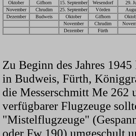
Oktober
Gifhorn
15. September
Wesendorf
29. Ju
November
Chrudim
25. September
Vörden
Augu
Dezember
Budweis
Oktober
Gifhorn
Oktob
November
Chrudim
Novem
Dezember
Fürth
Zu Beginn des Jahres 1945
in Budweis, Fürth, Königgr
die Messerschmitt Me 262 
verfügbarer Flugzeuge soll
"Mistelflugzeuge" (Gespan
oder Fw 190) umgeschult u