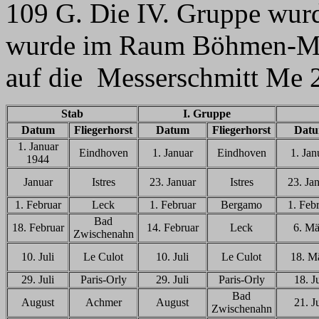
109 G. Die IV. Gruppe wur
wurde im Raum Böhmen-Mäh
auf die Messerschmitt Me 
Stab
I. Gruppe
Datum
Fliegerhorst
Datum
Fliegerhorst
Dat
1. Januar
Eindhoven
1. Januar
Eindhoven
1. Jan
1944
Januar
Istres
23. Januar
Istres
23. Ja
1. Februar
Leck
1. Februar
Bergamo
1. Feb
Bad
18. Februar
14. Februar
Leck
6. Mä
Zwischenahn
10. Juli
Le Culot
10. Juli
Le Culot
18. M
29. Juli
Paris-Orly
29. Juli
Paris-Orly
18. Ju
Bad
August
Achmer
August
21. Ju
Zwischenahn