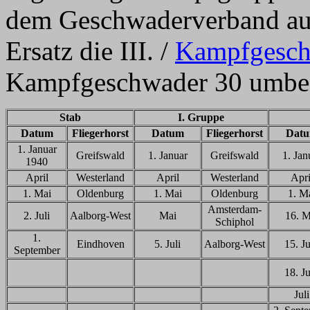
dem Geschwaderverband aus
Ersatz die III. /
Kampfgesch
Kampfgeschwader 30 umbe
Stab
I. Gruppe
Datum
Fliegerhorst
Datum
Fliegerhorst
Dat
1. Januar
Greifswald
1. Januar
Greifswald
1. Jan
1940
April
Westerland
April
Westerland
Apri
1. Mai
Oldenburg
1. Mai
Oldenburg
1. M
Amsterdam-
2. Juli
Aalborg-West
Mai
16. M
Schiphol
1.
Eindhoven
5. Juli
Aalborg-West
15. J
September
18. J
Juli