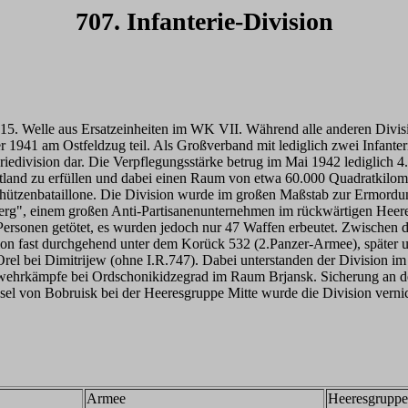
707. Infanterie-Division
er 15. Welle aus Ersatzeinheiten im WK VII. Während alle anderen Divi
41 am Ostfeldzug teil. Als Großverband mit lediglich zwei Infanterier
eriedivision dar. Die Verpflegungsstärke betrug im Mai 1942 lediglich
and zu erfüllen und dabei einen Raum von etwa 60.000 Quadratkilomet
chützenbataillone. Die Division wurde im großen Maßstab zur Ermordun
, einem großen Anti-Partisanenunternehmen im rückwärtigen Heeresgeb
ersonen getötet, es wurden jedoch nur 47 Waffen erbeutet. Zwischen d
on fast durchgehend unter dem Korück 532 (2.Panzer-Armee), später u
l bei Dimitrijew (ohne I.R.747). Dabei unterstanden der Division im J
 Abwehrkämpfe bei Ordschonikidzegrad im Raum Brjansk. Sicherung an 
el von Bobruisk bei der Heeresgruppe Mitte wurde die Division vernic
Armee
Heeresgruppe