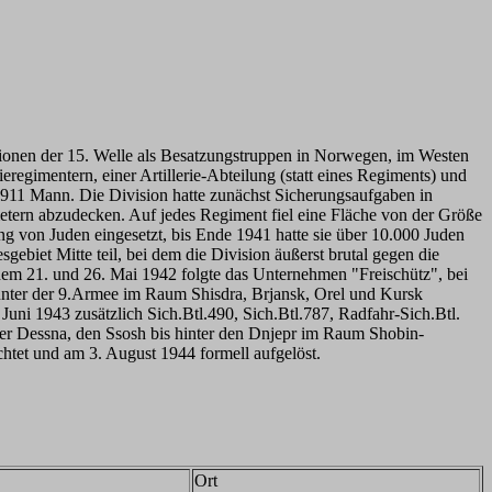
sionen der 15. Welle als Besatzungstruppen in Norwegen, im Westen
egimentern, einer Artillerie-Abteilung (statt eines Regiments) und
 4.911 Mann. Die Division hatte zunächst Sicherungsaufgaben in
ern abzudecken. Auf jedes Regiment fiel eine Fläche von der Größe
g von Juden eingesetzt, bis Ende 1941 hatte sie über 10.000 Juden
iet Mitte teil, bei dem die Division äußerst brutal gegen die
em 21. und 26. Mai 1942 folgte das Unternehmen "Freischütz", bei
nter der 9.Armee im Raum Shisdra, Brjansk, Orel und Kursk
uni 1943 zusätzlich Sich.Btl.490, Sich.Btl.787, Radfahr-Sich.Btl.
der Dessna, den Ssosh bis hinter den Dnjepr im Raum Shobin-
htet und am 3. August 1944 formell aufgelöst.
Ort