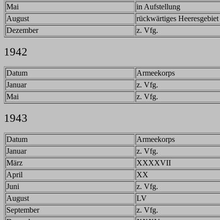
Mai
in Aufstellung
August
rückwärtiges Heeresgebiet
Dezember
z. Vfg.
1942
Datum
Armeekorps
Januar
z. Vfg.
Mai
z. Vfg.
1943
Datum
Armeekorps
Januar
z. Vfg.
März
XXXXVII
April
XX
Juni
z. Vfg.
August
LV
September
z. Vfg.