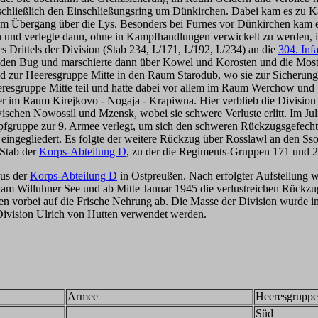
te schließlich den Einschließungsring um Dünkirchen. Dabei kam es z
em Übergang über die Lys. Besonders bei Furnes vor Dünkirchen kam 
 und verlegte dann, ohne in Kampfhandlungen verwickelt zu werden, i
Drittels der Division (Stab 234, I./171, I./192, I./234) an die
304. Inf
e den Bug und marschierte dann über Kowel und Korosten und die Mos
end zur Heeresgruppe Mitte in den Raum Starodub, wo sie zur Sicherun
sgruppe Mitte teil und hatte dabei vor allem im Raum Werchow und 
r im Raum Kirejkovo - Nogaja - Krapiwna. Hier verblieb die Division
 zwischen Nowossil und Mzensk, wobei sie schwere Verluste erlitt. Im
mpfgruppe zur 9. Armee verlegt, um sich den schweren Rückzugsgefech
 eingegliedert. Es folgte der weitere Rückzug über Rosslawl an den Ss
 Stab der
Korps-Abteilung D
, zu der die Regiments-Gruppen 171 und 2
aus der
Korps-Abteilung D
in Ostpreußen. Nach erfolgter Aufstellung 
am Willuhner See und ab Mitte Januar 1945 die verlustreichen Rückzug
nten vorbei auf die Frische Nehrung ab. Die Masse der Division wurde 
Division Ulrich von Hutten verwendet werden.
Armee
Heeresgruppe
Süd