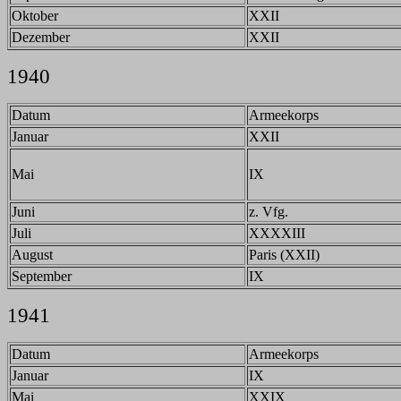
Oktober
XXII
Dezember
XXII
1940
Datum
Armeekorps
Januar
XXII
Mai
IX
Juni
z. Vfg.
Juli
XXXXIII
August
Paris (XXII)
September
IX
1941
Datum
Armeekorps
Januar
IX
Mai
XXIX