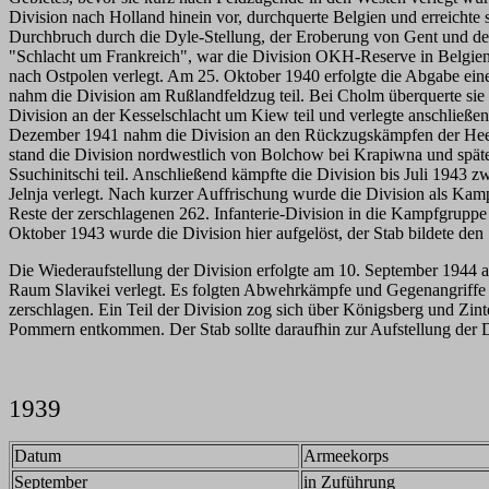
Division nach Holland hinein vor, durchquerte Belgien und erreich
Durchbruch durch die Dyle-Stellung, der Eroberung von Gent und d
"Schlacht um Frankreich", war die Division OKH-Reserve in Belgien
nach Ostpolen verlegt. Am 25. Oktober 1940 erfolgte die Abgabe eines 
nahm die Division am Rußlandfeldzug teil. Bei Cholm überquerte si
Division an der Kesselschlacht um Kiew teil und verlegte anschließ
Dezember 1941 nahm die Division an den Rückzugskämpfen der Heere
stand die Division nordwestlich von Bolchow bei Krapiwna und späte
Ssuchinitschi teil. Anschließend kämpfte die Division bis Juli 1943
Jelnja verlegt. Nach kurzer Auffrischung wurde die Division als Ka
Reste der zerschlagenen 262. Infanterie-Division in die Kampfgruppe
Oktober 1943 wurde die Division hier aufgelöst, der Stab bildete den
Die Wiederaufstellung der Division erfolgte am 10. September 1944 
Raum Slavikei verlegt. Es folgten Abwehrkämpfe und Gegenangriffe 
zerschlagen. Ein Teil der Division zog sich über Königsberg und Zi
Pommern entkommen. Der Stab sollte daraufhin zur Aufstellung der 
1939
Datum
Armeekorps
September
in Zuführung