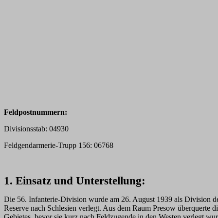
Feldpostnummern:
Divisionsstab: 04930
Feldgendarmerie-Trupp 156: 06768
1. Einsatz und Unterstellung:
Die 56. Infanterie-Division wurde am 26. August 1939 als Division d
Reserve nach Schlesien verlegt. Aus dem Raum Presow überquerte die 
Gebietes, bevor sie kurz nach Feldzugende in den Westen verlegt wu