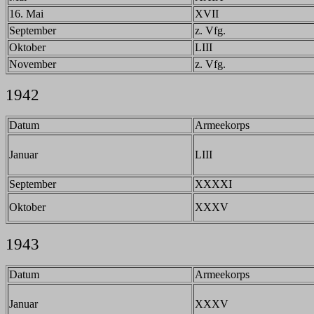
16. Mai
XVII
September
z. Vfg.
Oktober
LIII
November
z. Vfg.
1942
Datum
Armeekorps
Januar
LIII
September
XXXXI
Oktober
XXXV
1943
Datum
Armeekorps
Januar
XXXV