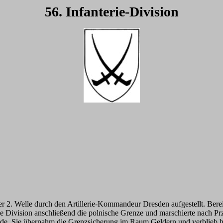
56. Infanterie-Division
er 2. Welle durch den Artillerie-Kommandeur Dresden aufgestellt. Ber
Division anschließend die polnische Grenze und marschierte nach Prze
rde. Sie übernahm die Grenzsicherung im Raum Geldern und verblieb h