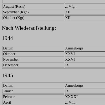
August (Reste)
z. Vfg.
September (Kgr.)
XII
Oktober (Kgr)
XII
Nach Wiederaufstellung:
1944
Datum
Armeekorps
Oktober
XXVI
November
XXVI
Dezember
IX
1945
Datum
Armeekorps
Januar
IX
Februar
XXXXI
April
z. Vfg.