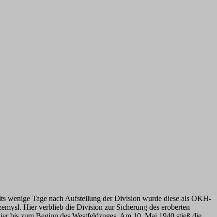
eits wenige Tage nach Aufstellung der Division wurde diese als OKH-
mysl. Hier verblieb die Division zur Sicherung des eroberten
ier bis zum Beginn des Westfeldzuges. Am 10. Mai 1940 stieß die