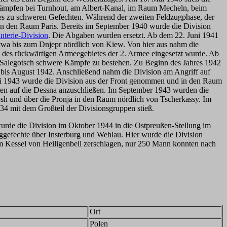
u Kämpfen bei Turnhout, am Albert-Kanal, im Raum Mecheln, beim
es zu schweren Gefechten. Während der zweiten Feldzugphase, der
n den Raum Paris. Bereits im September 1940 wurde die Division
anterie-Division
. Die Abgaben wurden ersetzt. Ab dem 22. Juni 1941
twa bis zum Dnjepr nördlich von Kiew. Von hier aus nahm die
g des rückwärtigen Armeegebietes der 2. Armee eingesetzt wurde. Ab
Salegotsch schwere Kämpfe zu bestehen. Zu Beginn des Jahres 1942
 bis August 1942. Anschließend nahm die Division am Angriff auf
 Juli 1943 wurde die Division aus der Front genommen und in den Raum
ten auf die Dessna anzuschließen. Im September 1943 wurden die
osh und über die Pronja in den Raum nördlich von Tscherkassy. Im
34 mit dem Großteil der Divisionsgruppen stieß.
wurde die Division im Oktober 1944 in die Ostpreußen-Stellung im
gefechte über Insterburg und Wehlau. Hier wurde die Division
im Kessel von Heiligenbeil zerschlagen, nur 250 Mann konnten nach
Ort
Polen