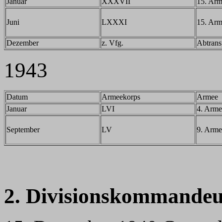
Januar
XXXVII
15. Ar
Juni
LXXXI
15. Ar
Dezember
z. Vfg.
Abtrans
1943
Datum
Armeekorps
Armee
Januar
LVI
4. Arme
September
LV
9. Arme
2. Divisionskommandeu