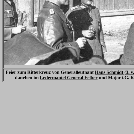
Feier zum Ritterkreuz von Generalleutnant
Hans Schmidt (3. v. 
daneben im
Ledermantel General Felber
und Major i.G. Kö