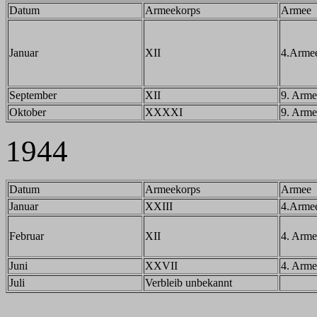
Datum
Armeekorps
Armee
Januar
XII
4.Arme
September
XII
9. Arme
Oktober
XXXXI
9. Arme
1944
Datum
Armeekorps
Armee
Januar
XXIII
4.Arme
Februar
XII
4. Arme
Juni
XXVII
4. Arme
Juli
Verbleib unbekannt