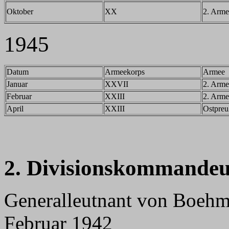
Oktober
XX
2. Arme
1945
Datum
Armeekorps
Armee
Januar
XXVII
2. Arme
Februar
XXIII
2. Arme
April
XXIII
Ostpre
2. Divisionskommandeu
Generalleutnant von Boehm
Februar 1942