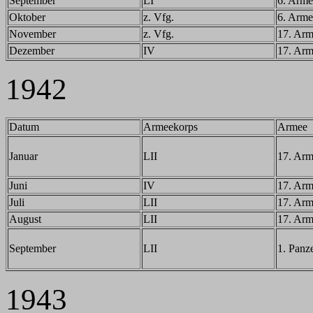
September
LI
6. Arme
Oktober
z. Vfg.
6. Arme
November
z. Vfg.
17. Ar
Dezember
IV
17. Ar
1942
Datum
Armeekorps
Armee
Januar
LII
17. Ar
Juni
IV
17. Ar
Juli
LII
17. Ar
August
LII
17. Ar
September
LII
1. Panz
1943