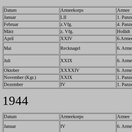
Datum
Armeekorps
Armee
Januar
LII
1. Panz
Februar
z.Vfg.
4. Panz
März
z. Vfg.
Hollidt
April
XXIV
6.Arme
Mai
Recknagel
6. Arme
Juli
XXIX
6. Arme
Oktober
XXXXIV
6. Arme
November (Kgr.)
XXIX
1. Panz
Dezember
IV
1. Panz
1944
Datum
Armeekorps
Armee
Januar
IV
6. Arme